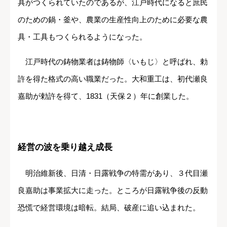
具がつくられていたのであるが、江戸時代になると庶民
のための鍋・釜や、農業の生産性向上のために必要な農
具・工具もつくられるようになった。
江戸時代の鋳物業者は鋳物師〈いもじ〉と呼ばれ、勅
許を得た格式の高い職業だった。大和重工は、初代瀬良
嘉助が勅許を得て、1831（天保２）年に創業した。
経営の波を乗り越え成長
明治維新後、日清・日露戦争の特需があり、３代目瀬
良嘉助は事業拡大に走った。ところが日露戦争後の反動
恐慌で経営環境は暗転。結局、破産に追い込まれた。