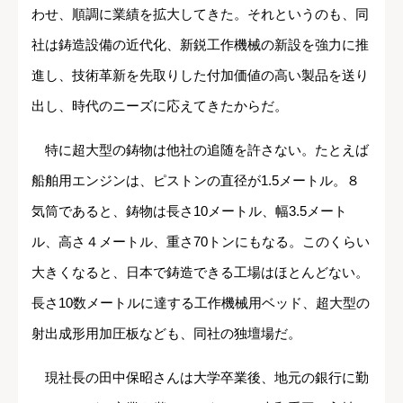
わせ、順調に業績を拡大してきた。それというのも、同
社は鋳造設備の近代化、新鋭工作機械の新設を強力に推
進し、技術革新を先取りした付加価値の高い製品を送り
出し、時代のニーズに応えてきたからだ。
特に超大型の鋳物は他社の追随を許さない。たとえば
船舶用エンジンは、ピストンの直径が1.5メートル。８
気筒であると、鋳物は長さ10メートル、幅3.5メート
ル、高さ４メートル、重さ70トンにもなる。このくらい
大きくなると、日本で鋳造できる工場はほとんどない。
長さ10数メートルに達する工作機械用ベッド、超大型の
射出成形用加圧板なども、同社の独壇場だ。
現社長の田中保昭さんは大学卒業後、地元の銀行に勤