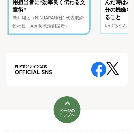
用担当者に“効率良く伝わる文
んだ時は本
章術”
分の機嫌を
ること
新井翔太（NINJAPAN(株) 代表取締
いけちゃん（Yo
役社長、Abuild就活創設者）
ページの
トップへ