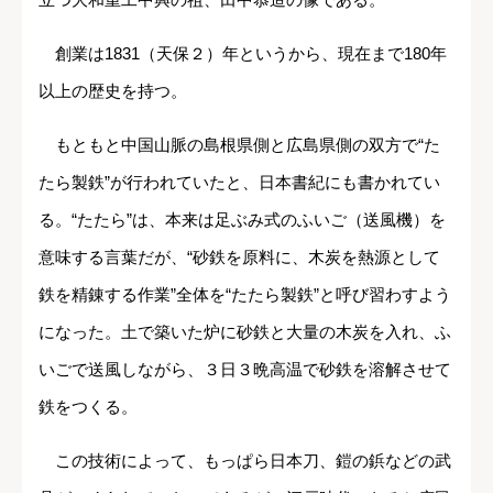
創業は1831（天保２）年というから、現在まで180年
以上の歴史を持つ。
もともと中国山脈の島根県側と広島県側の双方で“た
たら製鉄”が行われていたと、日本書紀にも書かれてい
る。“たたら”は、本来は足ぶみ式のふいご（送風機）を
意味する言葉だが、“砂鉄を原料に、木炭を熱源として
鉄を精錬する作業”全体を“たたら製鉄”と呼び習わすよう
になった。土で築いた炉に砂鉄と大量の木炭を入れ、ふ
いごで送風しながら、３日３晩高温で砂鉄を溶解させて
鉄をつくる。
この技術によって、もっぱら日本刀、鎧の鋲などの武