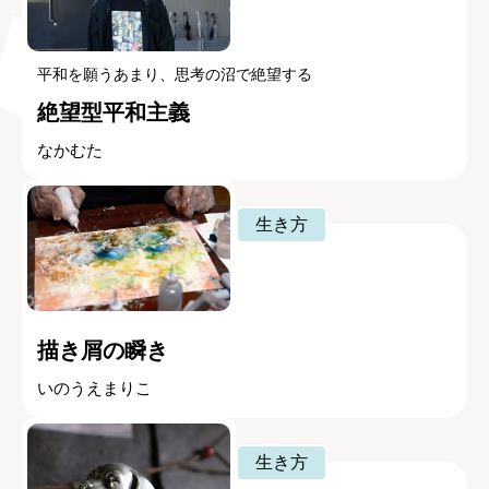
平和を願うあまり、思考の沼で絶望する
絶望型平和主義
なかむた
生き方
描き屑の瞬き
いのうえまりこ
生き方