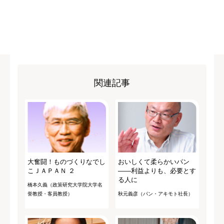
関連記事
大奮闘！ものづくりなでし
おいしくて柔らかいパン
こＪＡＰＡＮ ２
――利益よりも、必要とす
る人に
橋本久義（政策研究大学院大学名
誉教授・客員教授）
秋元義彦（パン・アキモト社長）