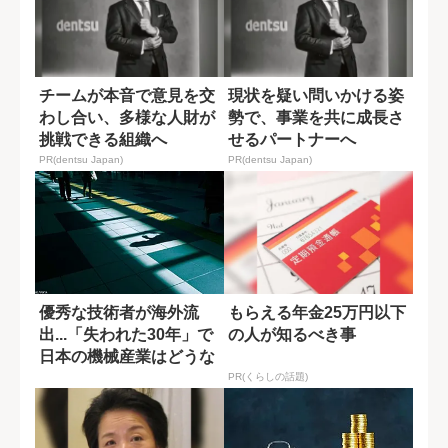
チームが本音で意見を交
現状を疑い問いかける姿
わし合い、多様な人財が
勢で、事業を共に成長さ
挑戦できる組織へ
せるパートナーへ
PR(dentsu Japan)
PR(dentsu Japan)
優秀な技術者が海外流
もらえる年金25万円以下
出...「失われた30年」で
の人が知るべき事
日本の機械産業はどうな
ったか
PR(くらしの話題)