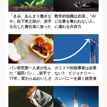
「きみ、あんまり働きな
数学的知識は必須...「AI
や」松下幸之助が、赤字
に仕事を奪われない人」
を出した責任者に放った
に備わる共存力
言葉の真意
パン研究第一人者が生ん
カリスマ的指導者は必要
だ「福田パン」...岩手で
ない? ビジョナリー・
77年、変わらぬおいしさ
カンパニーを築く経営者
の理由
の素質