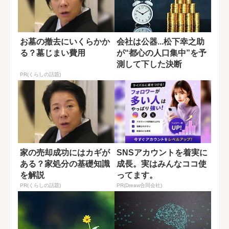
お墓の撤去にいくらかか
会社は公器...松下幸之助
る？墓じまい費用
が“都心の人口集中”を予
測して下した決断
PR(くらしの話題)
家の売却成功にはカギが
SNSアカウントを着実に
ある？家処分の基礎知識
成長。実はみんなココ使
を解説
ってます。
PR(くらしの話題)
PR(Dreaw合同会社)