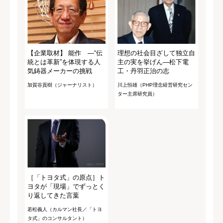
【企業取材】 能作 ―“伝
理想の社会目ざして独立自
統とは革新”を体現する人
主の実を挙げん―松下電
気鋳器メーカーの挑戦
工・丹羽正治の志
加賀谷貢樹（ジャーナリスト）
川上恒雄（PHP理念経営研究セン
ター主席研究員）
［「トヨタ式」の原点］ト
ヨタが「現場」でずっとく
り返してきた言葉
若松義人（カルマン社長／「トヨ
タ式」のコンサルタント）