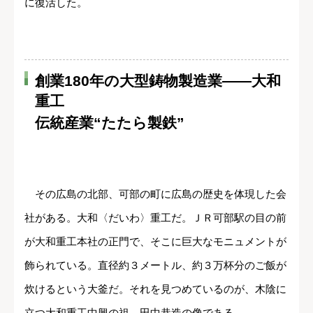
に復活した。
創業180年の大型鋳物製造業――大和
重工
伝統産業“たたら製鉄”
その広島の北部、可部の町に広島の歴史を体現した会
社がある。大和〈だいわ〉重工だ。ＪＲ可部駅の目の前
が大和重工本社の正門で、そこに巨大なモニュメントが
飾られている。直径約３メートル、約３万杯分のご飯が
炊けるという大釜だ。それを見つめているのが、木陰に
立つ大和重工中興の祖、田中恭造の像である。