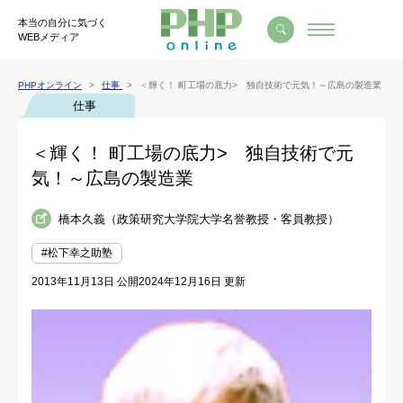
本当の自分に気づく
WEBメディア
PHPオンライン
仕事
＜輝く！ 町工場の底力> 独自技術で元気！～広島の製造業
仕事
＜輝く！ 町工場の底力> 独自技術で元
気！～広島の製造業
橋本久義（政策研究大学院大学名誉教授・客員教授）
#松下幸之助塾
2013年11月13日 公開
2024年12月16日 更新