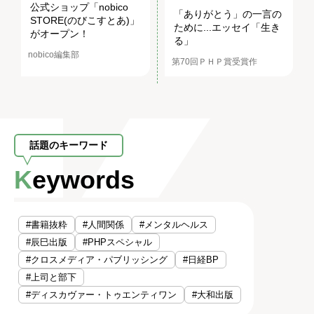
公式ショップ「nobico
「ありがとう」の一言の
STORE(のびこすとあ)」
ために...エッセイ「生き
がオープン！
る」
nobico編集部
第70回ＰＨＰ賞受賞作
話題のキーワード
Keywords
#書籍抜粋
#人間関係
#メンタルヘルス
#辰巳出版
#PHPスペシャル
#クロスメディア・パブリッシング
#日経BP
#上司と部下
#ディスカヴァー・トゥエンティワン
#大和出版