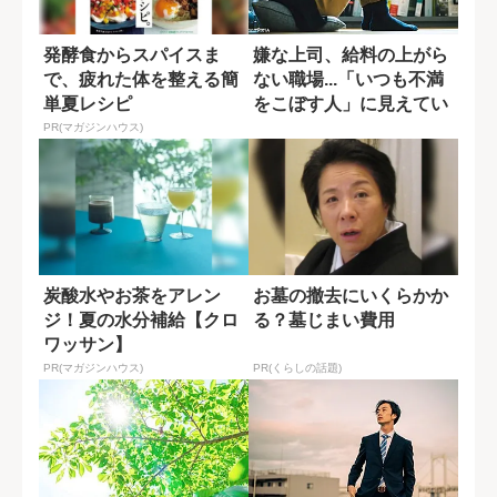
発酵食からスパイスま
嫌な上司、給料の上がら
で、疲れた体を整える簡
ない職場...「いつも不満
単夏レシピ
をこぼす人」に見えてい
ない一つの...
PR(マガジンハウス)
炭酸水やお茶をアレン
お墓の撤去にいくらかか
ジ！夏の水分補給【クロ
る？墓じまい費用
ワッサン】
PR(マガジンハウス)
PR(くらしの話題)