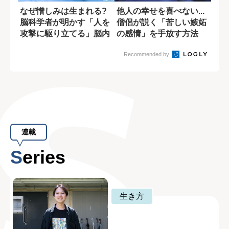
なぜ憎しみは生まれる?
他人の幸せを喜べない...
脳科学者が明かす「人を
僧侶が説く「苦しい嫉妬
攻撃に駆り立てる」脳内
の感情」を手放す方法
物質
Recommended by
連載
Series
生き方