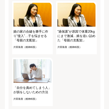
娘の家の合鍵を勝手に作
“過保護”が原因で体重20kg
り“侵入”…子を悩ませる
にまで激減…娘を追い詰め
「母親の支配欲」
た「母親の支配欲」
片田珠美（精神科医）
片田珠美（精神科医）
「自分を責めてしまう人」
が損をしないための方法
片田珠美（精神科医）