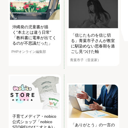
沖縄発の児童書が描
く“本土とは違う日常”
「信じたものを信じ切
「教科書に電車が出てく
る」青葉市子さんが教室
るのが不思議だった」
に馴染めない思春期を過
ごし見つけた軸
PHPオンライン編集部
青葉市子（音楽家）
子育てメディア・nobico
公式ショップ「nobico
「ありがとう」の一言の
STORE(のびこすとあ)」