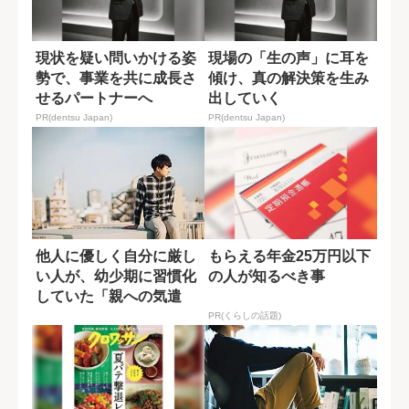
現状を疑い問いかける姿
現場の「生の声」に耳を
勢で、事業を共に成長さ
傾け、真の解決策を生み
せるパートナーへ
出していく
PR(dentsu Japan)
PR(dentsu Japan)
他人に優しく自分に厳し
もらえる年金25万円以下
い人が、幼少期に習慣化
の人が知るべき事
していた「親への気遣
い」
PR(くらしの話題)