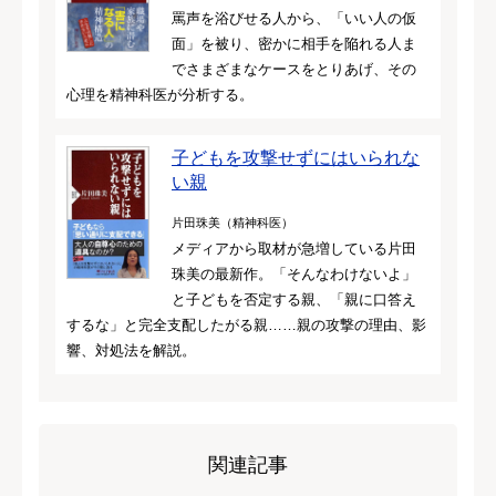
罵声を浴びせる人から、「いい人の仮
面」を被り、密かに相手を陥れる人ま
でさまざまなケースをとりあげ、その
心理を精神科医が分析する。
子どもを攻撃せずにはいられな
い親
片田珠美（精神科医）
メディアから取材が急増している片田
珠美の最新作。「そんなわけないよ」
と子どもを否定する親、「親に口答え
するな」と完全支配したがる親……親の攻撃の理由、影
響、対処法を解説。
関連記事