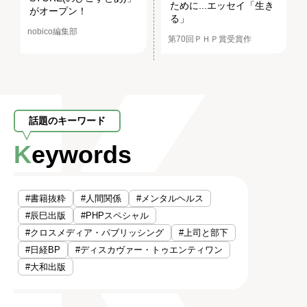
ために...エッセイ「生き
がオープン！
る」
nobico編集部
第70回ＰＨＰ賞受賞作
話題のキーワード
Keywords
#書籍抜粋
#人間関係
#メンタルヘルス
#辰巳出版
#PHPスペシャル
#クロスメディア・パブリッシング
#上司と部下
#日経BP
#ディスカヴァー・トゥエンティワン
#大和出版