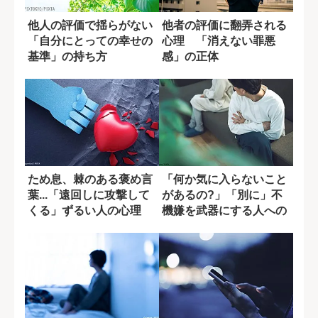
他人の評価で揺らがない
他者の評価に翻弄される
「自分にとっての幸せの
心理 「消えない罪悪
基準」の持ち方
感」の正体
ため息、棘のある褒め言
「何か気に入らないこと
葉...「遠回しに攻撃して
があるの?」「別に」不
くる」ずるい人の心理
機嫌を武器にする人への
対処法