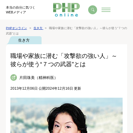
本当の自分に気づく
WEBメディア
PHPオンライン
生き方
職場や家族に潜む「攻撃欲の強い人」～彼らが使う“７つの
武器”とは
生き方
職場や家族に潜む「攻撃欲の強い人」～
彼らが使う“７つの武器”とは
片田珠美（精神科医）
2013年12月06日 公開
2024年12月16日 更新