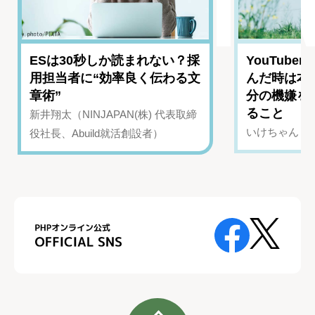
ESは30秒しか読まれない？採
YouTub
用担当者に“効率良く伝わる文
んだ時は本
章術”
分の機嫌を
ること
新井翔太（NINJAPAN(株) 代表取締
いけちゃん（Yo
役社長、Abuild就活創設者）