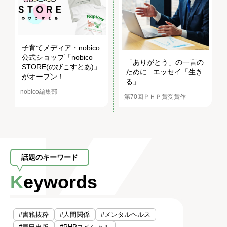
子育てメディア・nobico
公式ショップ「nobico
「ありがとう」の一言の
STORE(のびこすとあ)」
ために...エッセイ「生き
がオープン！
る」
nobico編集部
第70回ＰＨＰ賞受賞作
話題のキーワード
Keywords
#書籍抜粋
#人間関係
#メンタルヘルス