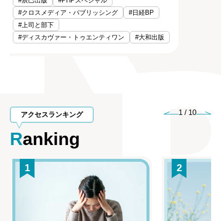
#辰巳出版
#PHPスペシャル
#クロスメディア・パブリッシング
#日経BP
#上司と部下
#ディスカヴァー・トゥエンティワン
#大和出版
1
/
10
アクセスランキング
Ranking
1
2