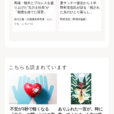
馬場・猪木とプロレスを盛
妻サッチー逝去から１年
り上げた“元力士社長”が
野村克也氏が語る「残され
「相撲を捨てた背景」
た夫のひとり暮らし」
谷口公逸（大相撲史研究者：たに
野村克也（野球評論家）
ぐち・こういつ）
こちらも読まれています
不安が3秒で軽くなる
ありふれた一言が、時に