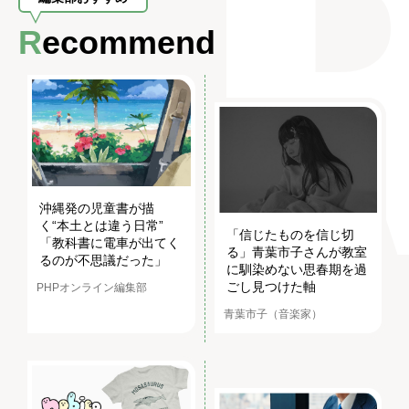
Recommend
沖縄発の児童書が描
く“本土とは違う日常”
「信じたものを信じ切
「教科書に電車が出てく
る」青葉市子さんが教室
るのが不思議だった」
に馴染めない思春期を過
ごし見つけた軸
PHPオンライン編集部
青葉市子（音楽家）