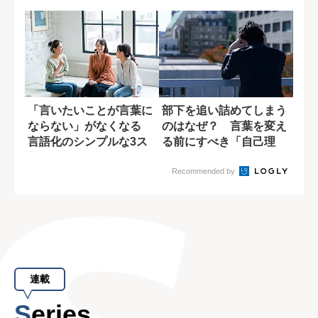
い記憶
「言いたいことが言葉に
部下を追い詰めてしまう
ならない」がなくなる
のはなぜ？ 言葉を変え
言語化のシンプルな3ス
る前にすべき「自己理
テップ
解」
Recommended by
連載
Series