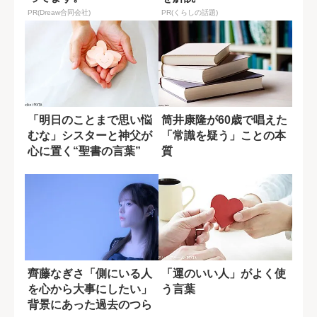
PR(Dreaw合同会社)
PR(くらしの話題)
「明日のことまで思い悩
筒井康隆が60歳で唱えた
むな」シスターと神父が
「常識を疑う」ことの本
心に置く“聖書の言葉”
質
齊藤なぎさ「側にいる人
「運のいい人」がよく使
を心から大事にしたい」
う言葉
背景にあった過去のつら