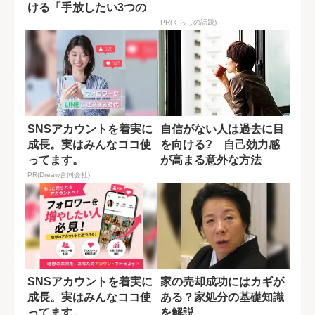
ける「手放したい3つの
言葉」
PR(くらしの話題)
SNSアカウントを着実に
自信がない人は過去に目
成長。実はみんなココ使
を向ける? 自己効力感
ってます。
が高まる意外な方法
PR(Dreaw合同会社)
SNSアカウントを着実に
家の売却成功にはカギが
成長。実はみんなココ使
ある？家処分の基礎知識
ってます。
を解説