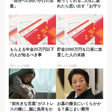
「自分への問いかけの言
救ってくれる...人生に疲
葉」
れたら思い出す「お守り
のような言...
もらえる年金25万円以下
貯金1000万円を口座に放
の人が知るべき事
置した人の末路
PR(くらしの話題)
PR(くらしの話題)
“前向きな言葉”がストレ
お墓の撤去にいくらかか
スの種に...脳に負荷をか
る？墓じまい費用