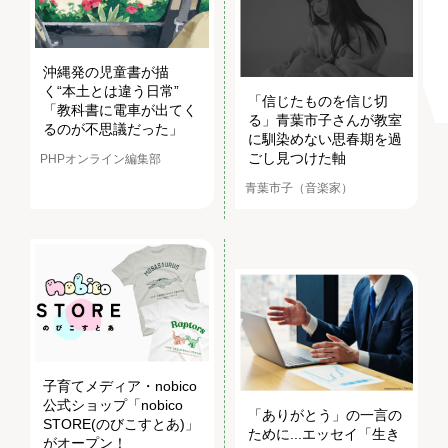
沖縄発の児童書が描
く“本土とは違う日常”
「信じたものを信じ切
「教科書に電車が出てく
る」青葉市子さんが教室
るのが不思議だった」
に馴染めない思春期を過
ごし見つけた軸
PHPオンライン編集部
青葉市子（音楽家）
子育てメディア・nobico
公式ショップ「nobico
「ありがとう」の一言の
STORE(のびこすとあ)」
ために...エッセイ「生き
がオープン！