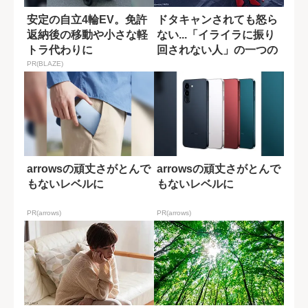
安定の自立4輪EV。免許
ドタキャンされても怒ら
返納後の移動や小さな軽
ない...「イライラに振り
トラ代わりに
回されない人」の一つの
習慣
PR(BLAZE)
arrowsの頑丈さがとんで
arrowsの頑丈さがとんで
もないレベルに
もないレベルに
PR(arrows)
PR(arrows)