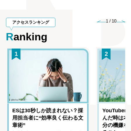
1
/
10
アクセスランキング
Ranking
1
2
ESは30秒しか読まれない？採
YouTub
用担当者に“効率良く伝わる文
んだ時は本
章術”
分の機嫌を