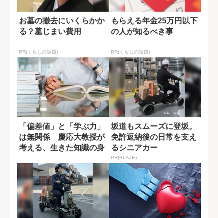
お墓の撤去にいくらかか
もらえる年金25万円以下
る？墓じまい費用
の人が知るべき事
PR(くらしの話題)
PR(くらしの話題)
「偏差値」と「学ぶ力」
坂道もスムーズに登坂。
は無関係 慶応大教授が
免許返納後の日常を支え
考える、生きた知識の身
るシニアカー
につけ方
PR(BLAZE)