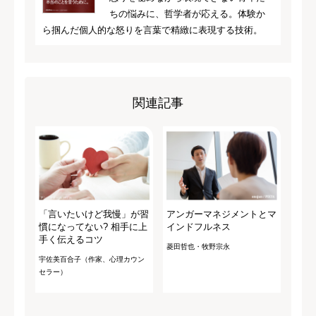
ちの悩みに、哲学者が応える。体験か
ら掴んだ個人的な怒りを言葉で精緻に表現する技術。
関連記事
「言いたいけど我慢」が習
アンガーマネジメントとマ
慣になってない? 相手に上
インドフルネス
手く伝えるコツ
菱田哲也・牧野宗永
宇佐美百合子（作家、心理カウン
セラー）