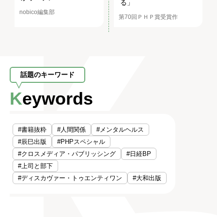
る」
nobico編集部
第70回ＰＨＰ賞受賞作
話題のキーワード
Keywords
#書籍抜粋
#人間関係
#メンタルヘルス
#辰巳出版
#PHPスペシャル
#クロスメディア・パブリッシング
#日経BP
#上司と部下
#ディスカヴァー・トゥエンティワン
#大和出版