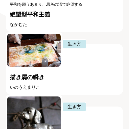
平和を願うあまり、思考の沼で絶望する
絶望型平和主義
なかむた
生き方
描き屑の瞬き
いのうえまりこ
生き方