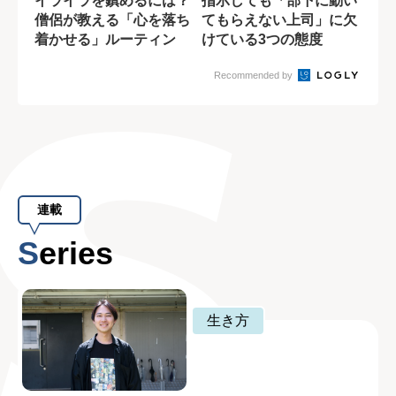
イライラを鎮めるには？
指示しても「部下に動い
僧侶が教える「心を落ち
てもらえない上司」に欠
着かせる」ルーティン
けている3つの態度
Recommended by
連載
Series
生き方