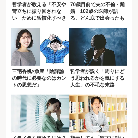
哲学者が教える「不安や
70歳目前で夫の不倫・離
苛立ちに振り回されな
婚 102歳の医師が語
い」ために習慣化すべき
る、どん底で出会ったも
こと
う一人の自分...
三宅香帆×魚豊「陰謀論
哲学者が説く「周りにど
の時代に必要なのはカン
う思われるかを気にする
トの思想だ」
人生」の不毛な末路