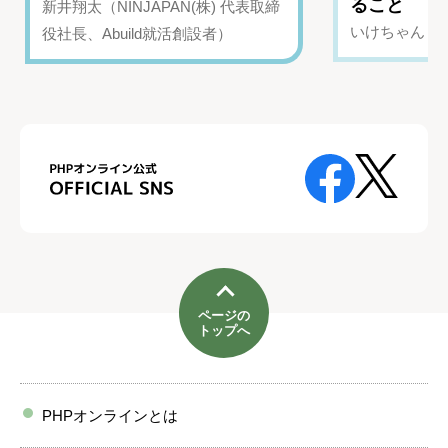
ること
新井翔太（NINJAPAN(株) 代表取締
いけちゃん（Yo
役社長、Abuild就活創設者）
ページの
トップへ
PHPオンラインとは