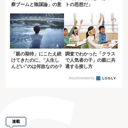
察ブームと陰謀論」の意
トの思想だ」
外な共...
「親の期待」にこたえ続
調査でわかった「クラス
けてきたのに、“人生し
で人気者の子」の親に共
んどい”のは何故なのか?
通する接し方
Recommended by
連載