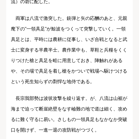
流）の砦に配した。
両軍は八流で激突した。銃弾と矢の応酬のあと、元親
麾下の"一領具足"が鯨波をつくって突撃していく。一領
具足とは、平時には農耕に従事し、いざ合戦となると武
士に変身する半農半士。農作業中も、草鞋と兵糧をくく
りつけた槍と具足を畦に用意しておき、陣触れがある
や、その場で具足を着し槍をかついで戦場へ駆けつける
という死生知らずの剽悍な地侍である。
長宗我部勢は波状攻撃を繰り返す。が、八流は山裾が
海まで迫って断崖絶壁をなす嶮難の地で道は細く、攻め
るに難く守るに易い。さしもの一領具足もなかなか突破
口を開けず、一進一退の攻防戦がつづく。