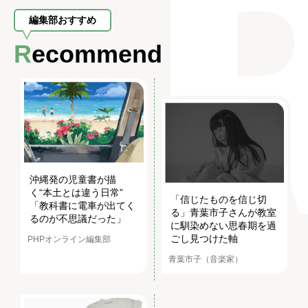
編集部おすすめ
Recommend
沖縄発の児童書が描
く“本土とは違う日常”
「信じたものを信じ切
「教科書に電車が出てく
る」青葉市子さんが教室
るのが不思議だった」
に馴染めない思春期を過
ごし見つけた軸
PHPオンライン編集部
青葉市子（音楽家）