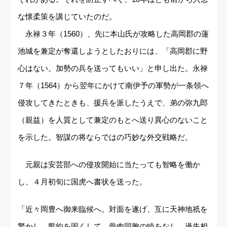
な懐柔策を講じていたのだ。
永禄３年（1560）、先に本山氏が攻略した高岡郡の蓮
池城を兼定が奪還しようとしたおりには、「高岡郡に野
心はない。加勢の兵を送ってもいい」と申し出た。永禄
７年（1564）から翌年にかけて南伊予の軍勢が一条領へ
侵攻してきたときも、援兵を派したうえで、弟の弥九郎
（親益）を人質として兼定のもとへ送り異心のないこと
を示した。智謀の将ならではの巧妙な外交戦略だ。
元親は安芸部への侵攻開始に当たっても智略を働か
し、４月初旬に国虎へ書状を送った。
「近々岡豊へ御来臨候へ。対面を遂げ、互に天神地祇を
驚かし、誓約を固くして、骨肉同胞の睦をなし、過失相