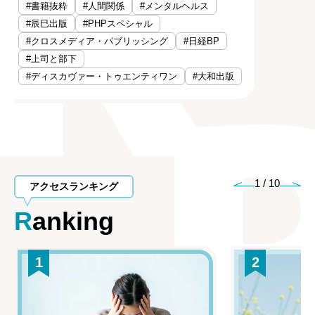
#書籍抜粋
#人間関係
#メンタルヘルス
#辰巳出版
#PHPスペシャル
#クロスメディア・パブリッシング
#日経BP
#上司と部下
#ディスカヴァー・トゥエンティワン
#大和出版
1
/
10
アクセスランキング
Ranking
1
2