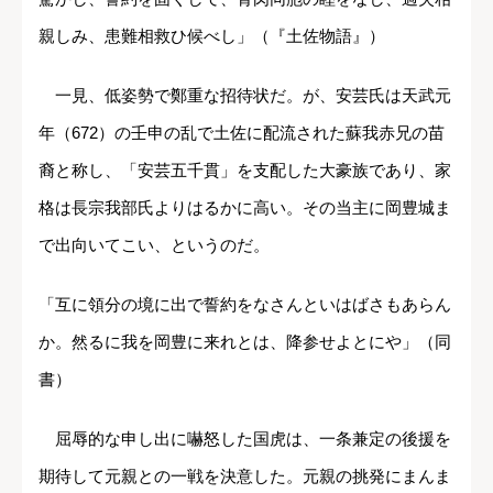
親しみ、患難相救ひ候べし」（『土佐物語』）
一見、低姿勢で鄭重な招待状だ。が、安芸氏は天武元
年（672）の壬申の乱で土佐に配流された蘇我赤兄の苗
裔と称し、「安芸五千貫」を支配した大豪族であり、家
格は長宗我部氏よりはるかに高い。その当主に岡豊城ま
で出向いてこい、というのだ。
「互に領分の境に出で誓約をなさんといはばさもあらん
か。然るに我を岡豊に来れとは、降参せよとにや」（同
書）
屈辱的な申し出に嚇怒した国虎は、一条兼定の後援を
期待して元親との一戦を決意した。元親の挑発にまんま