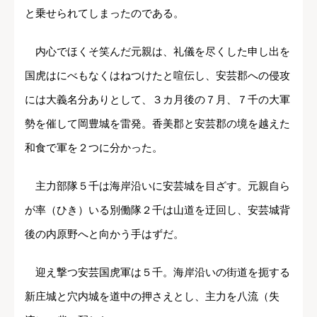
と乗せられてしまったのである。
内心でほくそ笑んだ元親は、礼儀を尽くした申し出を
国虎はにべもなくはねつけたと喧伝し、安芸郡への侵攻
には大義名分ありとして、３カ月後の７月、７千の大軍
勢を催して岡豊城を雷発。香美郡と安芸郡の境を越えた
和食で軍を２つに分かった。
主力部隊５千は海岸沿いに安芸城を目ざす。元親自ら
が率（ひき）いる別働隊２千は山道を迂回し、安芸城背
後の内原野へと向かう手はずだ。
迎え撃つ安芸国虎軍は５千。海岸沿いの街道を扼する
新庄城と穴内城を道中の押さえとし、主力を八流（失