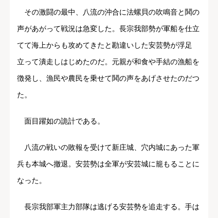
その激闘の最中、八流の沖合に法螺貝の吹鳴音と鬨の
声があがって戦況は急変した。長宗我部勢が軍船を仕立
てて海上からも攻めてきたと勘違いした安芸勢が浮足
立って潰走しはじめたのだ。元親が和食や手結の漁船を
徴発し、漁民や農民を乗せて鬨の声をあげさせたのだつ
た。
面目躍如の詭計である。
八流の戦いの敗報を受けて新庄城、穴内城にあった軍
兵も本城へ撤退。安芸勢は全軍が安芸城に籠もることに
なった。
長宗我部軍主力部隊は逃げる安芸勢を追走する。手は