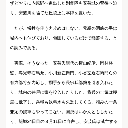
ずどおりに内原野へ進出した別働隊も安芸城の背後へ迫
り、安芸川を隔てた丘陵上に本陣を置いた。
だが、犠牲を伴う力攻めはしない。元親の調略の手は
城内へも伸びており、包囲しているだけで陥落する、と
の読みである。
実際、そうなった。安芸氏譜代の横山紀伊、岡林将
監、専光寺右馬允、小川新左衛門、小谷左近右衛門らの
有力部将が内応し、搦手から長宗我部勢を引き入れた
り、城内の井戸に毒を投入したりした。将兵の士気は極
度に低下し、兵糧も飲料水も欠乏してくる。頼みの一条
兼定の援軍もやってこない。国虎はいかんともしがた
く、籠城24日目の８月11日に自害し、安芸氏は滅亡する