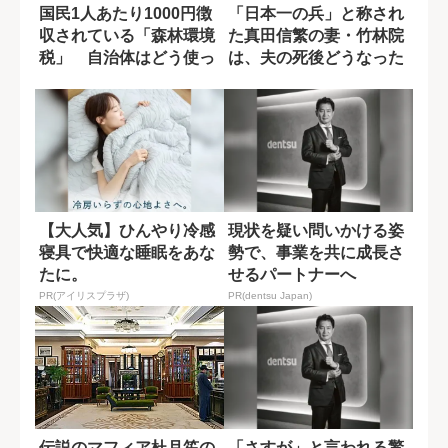
国民1人あたり1000円徴
「日本一の兵」と称され
収されている「森林環境
た真田信繁の妻・竹林院
税」 自治体はどう使っ
は、夫の死後どうなった
ている？
のか?
【大人気】ひんやり冷感
現状を疑い問いかける姿
寝具で快適な睡眠をあな
勢で、事業を共に成長さ
たに。
せるパートナーへ
PR(アイリスプラザ)
PR(dentsu Japan)
伝説のマフィア杜月笙の
「さすが」と言われる驚