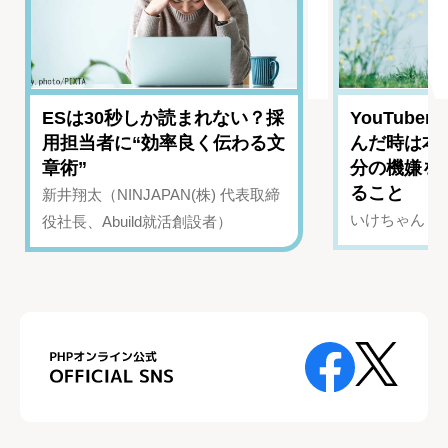
ESは30秒しか読まれない？採
YouTub
用担当者に“効率良く伝わる文
んだ時は本
章術”
分の機嫌を
ること
新井翔太（NINJAPAN(株) 代表取締
いけちゃん（Yo
役社長、Abuild就活創設者）