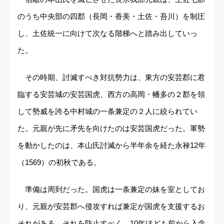
のうち中央部の四郡（長岡・香美・土佐・吾川）を制圧
し、土佐統一に向けて次なる階梯へと踏み出していっ
た。
その時期、討滅すべき対抗勢力は、東方の安芸郡に君
臨する安芸城の安芸国虎、西方の高岡・幡多の２郡を領
して勢威を誇る中村城の一条兼定の２人に絞られてい
た。元親が先に矛先を向けたのは安芸国虎だった。軍勢
を動かしたのは、本山氏討滅から半年余を経た永禄12年
（1569）の初秋である。
準備は周到だった。国虎は一条兼定の妹を室としてお
り、元親が安芸郡へ侵攻すれば兼定が国虎を支援するお
それがある。それを防止すべく、10年ほども前から入念