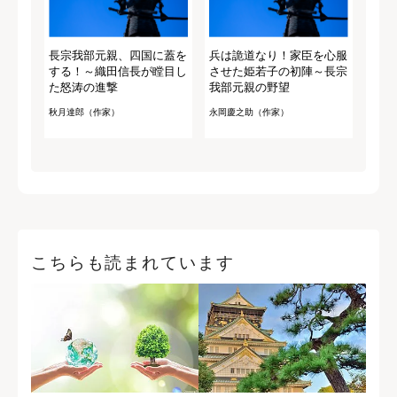
長宗我部元親、四国に蓋を
兵は詭道なり！家臣を心服
する！～織田信長が瞠目し
させた姫若子の初陣～長宗
た怒涛の進撃
我部元親の野望
秋月達郎（作家）
永岡慶之助（作家）
こちらも読まれています