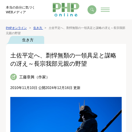
本当の自分に気づく
WEBメディア
PHPオンライン
生き方
土佐平定へ、剽悍無類の一領具足と謀略の冴え～長宗我部
元親の野望
生き方
土佐平定へ、剽悍無類の一領具足と謀略
の冴え～長宗我部元親の野望
工藤章興（作家）
2010年11月10日 公開
2024年12月16日 更新