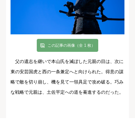
この記事の画像（全 1 枚）
父の遺志を継いで本山氏を滅ぼした元親の目は、次に
東の安芸国虎と西の一条兼定へと向けられた。得意の謀
略で敵を切り崩し、機を見て一領具足で攻め破る。巧み
な戦略で元親は、土佐平定への道を驀進するのだった。