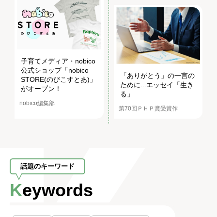
子育てメディア・nobico
公式ショップ「nobico
「ありがとう」の一言の
STORE(のびこすとあ)」
ために...エッセイ「生き
がオープン！
る」
nobico編集部
第70回ＰＨＰ賞受賞作
話題のキーワード
Keywords