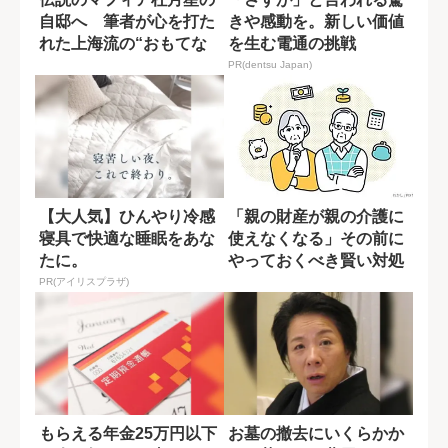
自邸へ 筆者が心を打た
きや感動を。新しい価値
れた上海流の“おもてな
を生む電通の挑戦
し”
PR(dentsu Japan)
【大人気】ひんやり冷感
「親の財産が親の介護に
寝具で快適な睡眠をあな
使えなくなる」その前に
たに。
やっておくべき賢い対処
法とは？
PR(アイリスプラザ)
もらえる年金25万円以下
お墓の撤去にいくらかか