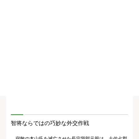
智将ならではの巧妙な外交作戦
宿敵の本山氏を滅亡させた長宗我部元親は、土佐七郡