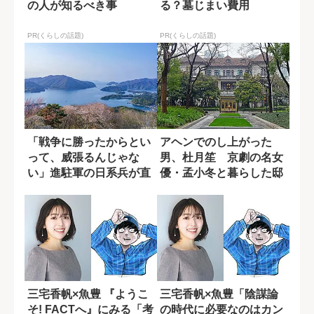
の人が知るべき事
る？墓じまい費用
PR(くらしの話題)
PR(くらしの話題)
「戦争に勝ったからとい
アヘンでのし上がった
って、威張るんじゃな
男、杜月笙 京劇の名女
い」進駐軍の日系兵が直
優・孟小冬と暮らした邸
面した母からの拒...
宅「慧公館」
三宅香帆×魚豊 『ようこ
三宅香帆×魚豊「陰謀論
そ! FACTへ』にみる「考
の時代に必要なのはカン