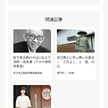
関連記事
松下幸之助のそばに仕えて
近江商人に学ぶ商いの原点
28年～岩井虔（ＰＨＰ研究
～「三方よし」と「恕」の
所客員）
心
松下幸之助経営塾講義再録
童門冬二（作家）