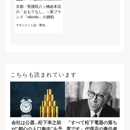
京都・聖護院八ッ橋総本店
の「おもてなし」～新ブラ
ンド「nikiniki」の挑戦
マネジメント誌「衆知」
こちらも読まれています
会社は公器...松下幸之助
「すべて松下電器の落ち
が“都心の人口集中”を予
度です」代理店の責任者