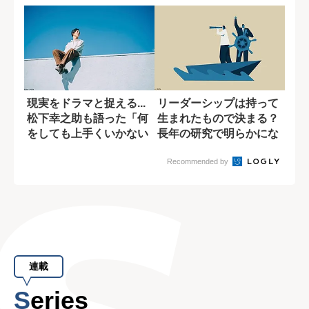
現実をドラマと捉える...
リーダーシップは持って
松下幸之助も語った「何
生まれたもので決まる？
をしても上手くいかない
長年の研究で明らかにな
状況」の乗...
ったこと
Recommended by
連載
Series