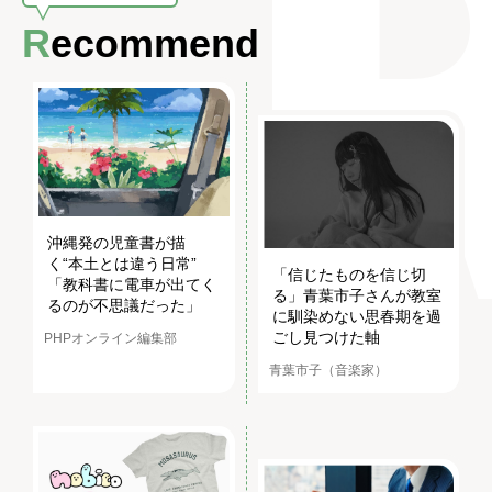
Recommend
沖縄発の児童書が描
く“本土とは違う日常”
「信じたものを信じ切
「教科書に電車が出てく
る」青葉市子さんが教室
るのが不思議だった」
に馴染めない思春期を過
ごし見つけた軸
PHPオンライン編集部
青葉市子（音楽家）