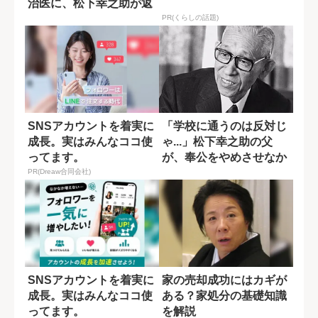
治医に、松下幸之助が返
した最期の言葉
PR(くらしの話題)
SNSアカウントを着実に
「学校に通うのは反対じ
成長。実はみんなココ使
ゃ...」松下幸之助の父
ってます。
が、奉公をやめさせなか
った理由
PR(Dreaw合同会社)
SNSアカウントを着実に
家の売却成功にはカギが
成長。実はみんなココ使
ある？家処分の基礎知識
ってます。
を解説