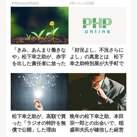
PR(Dreaw合同会社)
PR(くらしの話題)
「きみ、あんまり働きな
「好況よし、不況さらに
や」松下幸之助が、赤字
よし」の真意とは 松下
を出した責任者に放った
幸之助特別展が大手町で
言葉の真意
開催
松下幸之助が、高額で買
晩年の松下幸之助、本田
った「ラジオの特許を無
宗一郎との出会いで、稲
償で公開」した理由
盛和夫氏が確信した経営
者のあるべき姿