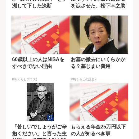
測して下した決断
を涙させた、松下幸之助
の謝罪
60歳以上の人はNISAを
お墓の撤去にいくらかか
すべきでない理由
る？墓じまい費用
PR(くらしプラス)
PR(くらしの話題)
「苦しいでしょうがご辛
もらえる年金25万円以下
抱ください」と言った主
の人が知るべき事