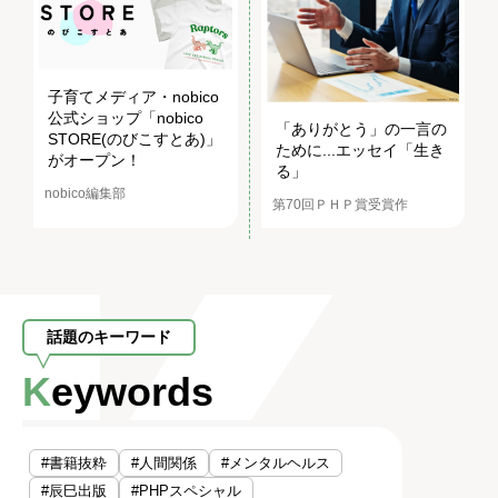
子育てメディア・nobico
公式ショップ「nobico
「ありがとう」の一言の
STORE(のびこすとあ)」
ために...エッセイ「生き
がオープン！
る」
nobico編集部
第70回ＰＨＰ賞受賞作
話題のキーワード
Keywords
#書籍抜粋
#人間関係
#メンタルヘルス
#辰巳出版
#PHPスペシャル