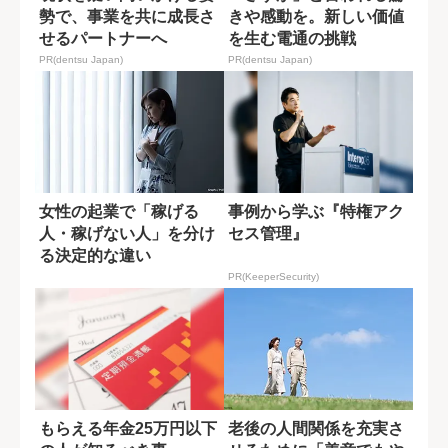
勢で、事業を共に成長さ
きや感動を。新しい価値
せるパートナーへ
を生む電通の挑戦
PR(dentsu Japan)
PR(dentsu Japan)
女性の起業で「稼げる
事例から学ぶ『特権アク
人・稼げない人」を分け
セス管理』
る決定的な違い
PR(KeeperSecurity)
もらえる年金25万円以下
老後の人間関係を充実さ