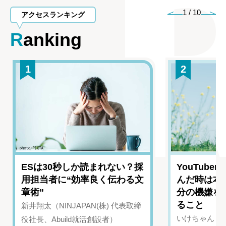
1
/
10
アクセスランキング
Ranking
1
2
ESは30秒しか読まれない？採
YouTub
用担当者に“効率良く伝わる文
んだ時は本
章術”
分の機嫌を
ること
新井翔太（NINJAPAN(株) 代表取締
いけちゃん（Yo
役社長、Abuild就活創設者）