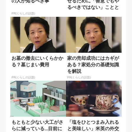
の人が知るべき事
せるために「善意でもや
るべきではない」ことと
は?
PR(くらしの話題)
お墓の撤去にいくらかか
家の売却成功にはカギが
る？墓じまい費用
ある？家処分の基礎知識
を解説
PR(くらしの話題)
PR(くらしの話題)
もともと少ない大工がさ
「塩をひとつまみ入れる
らに減っている...目前に
と美味しい」米英の外交