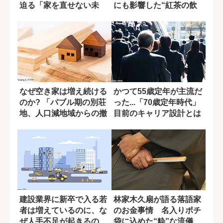
迫る「家を直せない未
にも影響した“紅茶の飲
来」
み方”論争
なぜ空き家は増え続ける
かつて55歳定年が主流だ
のか? 「バブル期の別荘
った...「70歳定年時代」
地、人口減地域からの撤
目前のキャリア設計とは
退戦」
建設業界に新卒で入る若
林家木久扇が語る落語家
者は増えているのに、な
のお金事情 名入りポチ
ぜ人手不足が起きるの
袋に込めた“粋”な流儀