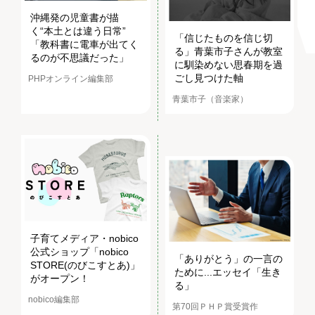
沖縄発の児童書が描
く“本土とは違う日常”
「信じたものを信じ切
「教科書に電車が出てく
る」青葉市子さんが教室
るのが不思議だった」
に馴染めない思春期を過
ごし見つけた軸
PHPオンライン編集部
青葉市子（音楽家）
子育てメディア・nobico
公式ショップ「nobico
「ありがとう」の一言の
STORE(のびこすとあ)」
ために...エッセイ「生き
がオープン！
る」
nobico編集部
第70回ＰＨＰ賞受賞作