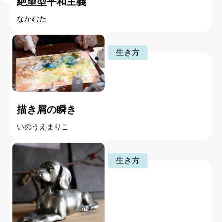
絶望型平和主義
なかむた
生き方
描き屑の瞬き
いのうえまりこ
生き方