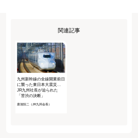
関連記事
九州新幹線の全線開業前日
に襲った東日本大震災…
JR九州社長が迫られた
「苦渋の決断」
唐池恒二（JR九州会長）