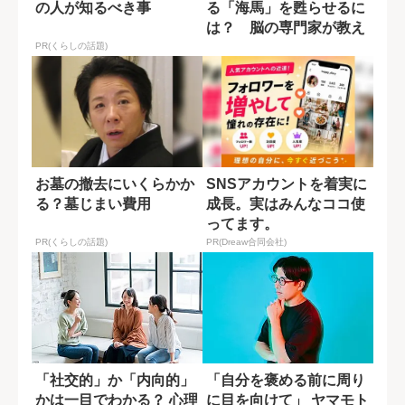
の人が知るべき事
る「海馬」を甦らせるに
は？ 脳の専門家が教え
る運動習慣
PR(くらしの話題)
お墓の撤去にいくらかか
SNSアカウントを着実に
る？墓じまい費用
成長。実はみんなココ使
ってます。
PR(くらしの話題)
PR(Dreaw合同会社)
「社交的」か「内向的」
「自分を褒める前に周り
かは一目でわかる？ 心理
に目を向けて」 ヤマモト