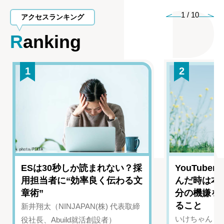
1
/
10
アクセスランキング
Ranking
1
2
ESは30秒しか読まれない？採
YouTub
用担当者に“効率良く伝わる文
んだ時は本
章術”
分の機嫌を
ること
新井翔太（NINJAPAN(株) 代表取締
いけちゃん（Yo
役社長、Abuild就活創設者）