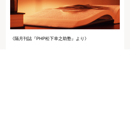
《隔月刊誌『PHP松下幸之助塾』より》