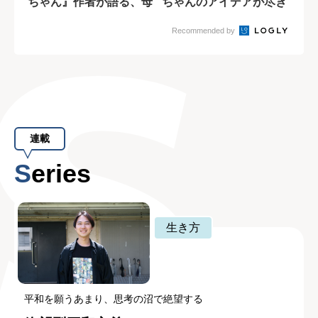
ちゃん』作者が語る、母
ちゃんのアイデアが尽き
親を悪人にしな...
ない理由
Recommended by
連載
Series
生き方
平和を願うあまり、思考の沼で絶望する