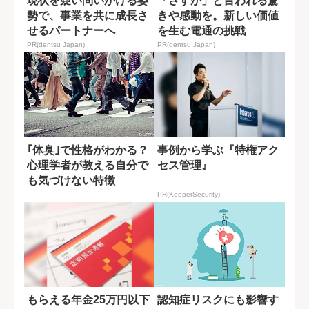
現状を疑い問いかける姿
「さすが」と言われる驚
勢で、事業を共に成長さ
きや感動を。新しい価値
せるパートナーへ
を生む電通の挑戦
PR(dentsu Japan)
PR(dentsu Japan)
｢体臭｣で性格がわかる？
事例から学ぶ『特権アク
心理学者が教える自分で
セス管理』
も気づけない特徴
PR(KeeperSecurity)
もらえる年金25万円以下
認知症リスクにも影響す