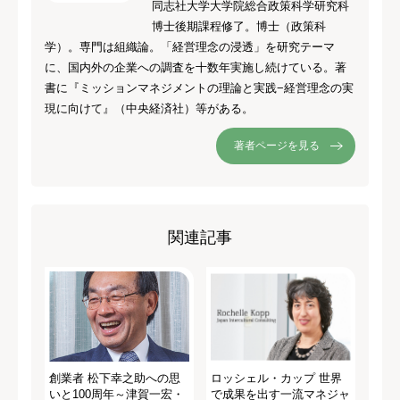
同志社大学大学院総合政策科学研究科
博士後期課程修了。博士（政策科
学）。専門は組織論。「経営理念の浸透」を研究テーマ
に、国内外の企業への調査を十数年実施し続けている。著
書に『ミッションマネジメントの理論と実践−経営理念の実
現に向けて』（中央経済社）等がある。
著者ページを見る
関連記事
創業者 松下幸之助への思
ロッシェル・カップ 世界
いと100周年～津賀一宏・
で成果を出す一流マネジャ