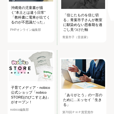
沖縄発の児童書が描
く“本土とは違う日常”
「信じたものを信じ切
「教科書に電車が出てく
る」青葉市子さんが教室
るのが不思議だった」
に馴染めない思春期を過
ごし見つけた軸
PHPオンライン編集部
青葉市子（音楽家）
子育てメディア・nobico
公式ショップ「nobico
「ありがとう」の一言の
STORE(のびこすとあ)」
ために...エッセイ「生き
がオープン！
る」
nobico編集部
第70回ＰＨＰ賞受賞作