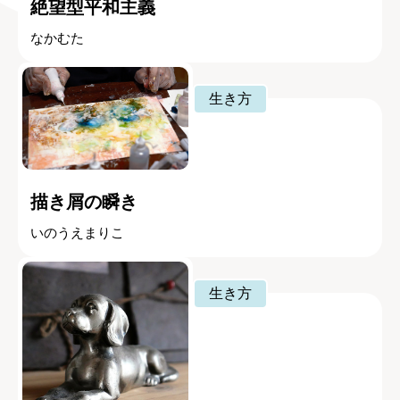
絶望型平和主義
なかむた
生き方
描き屑の瞬き
いのうえまりこ
生き方