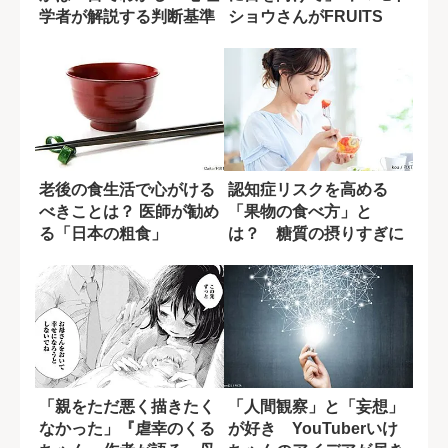
学者が解説する判断基準
ショウさんがFRUITS
ZIPP...
老後の食生活で心がける
認知症リスクを高める
べきことは？ 医師が勧め
「果物の食べ方」と
る「日本の粗食」
は？ 糖質の摂りすぎに
潜む盲点
「親をただ悪く描きたく
「人間観察」と「妄想」
なかった」『虐幸のくる
が好き YouTuberいけ