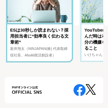
ESは30秒しか読まれない？採
YouTub
用担当者に“効率良く伝わる文
んだ時は本
章術”
分の機嫌を
ること
新井翔太（NINJAPAN(株) 代表取締
いけちゃん（Yo
役社長、Abuild就活創設者）