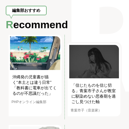
編集部おすすめ
Recommend
沖縄発の児童書が描
く“本土とは違う日常”
「信じたものを信じ切
「教科書に電車が出てく
る」青葉市子さんが教室
るのが不思議だった」
に馴染めない思春期を過
ごし見つけた軸
PHPオンライン編集部
青葉市子（音楽家）