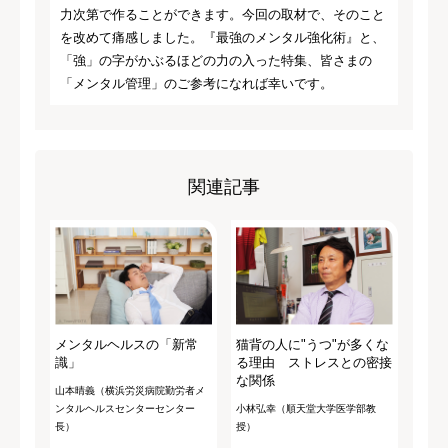
力次第で作ることができます。今回の取材で、そのこと
を改めて痛感しました。『最強のメンタル強化術』と、
「強」の字がかぶるほどの力の入った特集、皆さまの
「メンタル管理」のご参考になれば幸いです。
関連記事
メンタルヘルスの「新常
猫背の人に"うつ"が多くな
識」
る理由 ストレスとの密接
な関係
山本晴義（横浜労災病院勤労者メ
ンタルヘルスセンターセンター
小林弘幸（順天堂大学医学部教
長）
授）