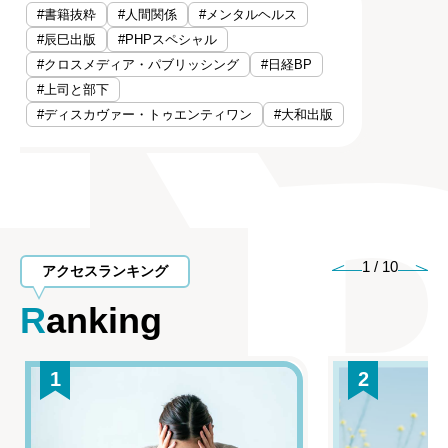
#書籍抜粋
#人間関係
#メンタルヘルス
#辰巳出版
#PHPスペシャル
#クロスメディア・パブリッシング
#日経BP
#上司と部下
#ディスカヴァー・トゥエンティワン
#大和出版
1
/
10
アクセスランキング
Ranking
1
2