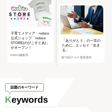
子育てメディア・nobico
公式ショップ「nobico
「ありがとう」の一言の
STORE(のびこすとあ)」
ために...エッセイ「生き
がオープン！
る」
nobico編集部
第70回ＰＨＰ賞受賞作
話題のキーワード
Keywords