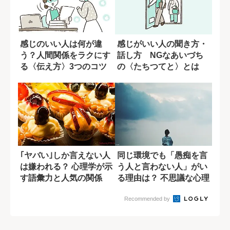
感じのいい人は何が違
感じがいい人の聞き方・
う？人間関係をラクにす
話し方 NGなあいづち
る〈伝え方〉3つのコツ
の〈たちつてと〉とは
｢ヤバい｣しか言えない人
同じ環境でも「愚痴を言
は嫌われる？ 心理学が示
う人と言わない人」がい
す語彙力と人気の関係
る理由は？ 不思議な心理
メカニズム
Recommended by