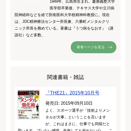
1949年、広島県生まれ。慶應義塾大学
医学部卒業後、テキサス大学や立川病
院神経科などを経て防衛医科大学校精神科教授に。現在
は、JDC精神療法センター所長兼、六番町メンタルクリ
ニック所長を務めている。著書は『うつ病をなおす』（講
談社）など多数。
著者ページを見る
関連書籍・雑誌
『THE21』2015年10月号
発売日: 2015年09月10日
よく、スポーツ選手が「技術よりメン
タルが大事」ということを言います
が、これはまさに、仕事でも同様だと
思います。ブレない感情、失敗しても折れない心……こ