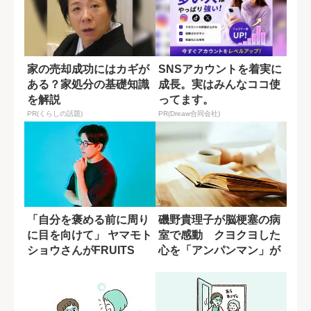
家の売却成功にはカギが
SNSアカウントを着実に
ある？家処分の基礎知識
成長。実はみんなココ使
を解説
ってます。
PR(くらしの話題)
PR(Dreaw合同会社)
「自分を褒める前に周り
磯野貴理子が脳梗塞の病
に目を向けて」 ヤマモト
室で感動 クヨクヨした
ショウさんがFRUITS
心を「アンパンマン」が
ZIPP...
変えてくれた