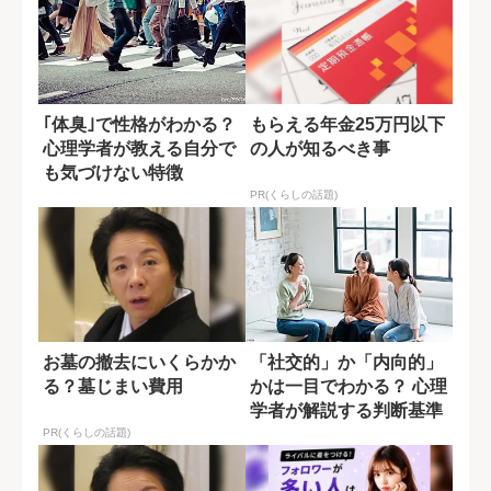
｢体臭｣で性格がわかる？
もらえる年金25万円以下
心理学者が教える自分で
の人が知るべき事
も気づけない特徴
PR(くらしの話題)
お墓の撤去にいくらかか
「社交的」か「内向的」
る？墓じまい費用
かは一目でわかる？ 心理
学者が解説する判断基準
PR(くらしの話題)