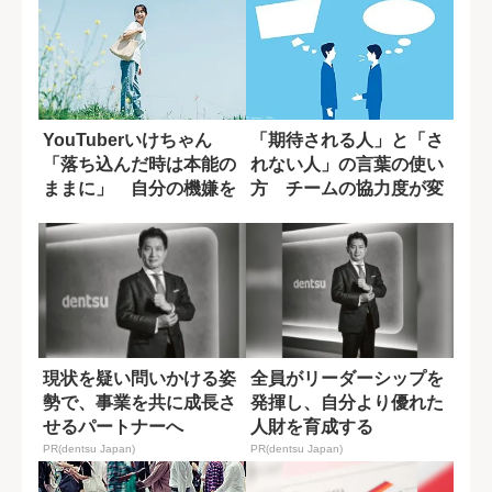
YouTuberいけちゃん
「期待される人」と「さ
「落ち込んだ時は本能の
れない人」の言葉の使い
ままに」 自分の機嫌を
方 チームの協力度が変
取るために...
わる一言の差
現状を疑い問いかける姿
全員がリーダーシップを
勢で、事業を共に成長さ
発揮し、自分より優れた
せるパートナーへ
人財を育成する
PR(dentsu Japan)
PR(dentsu Japan)