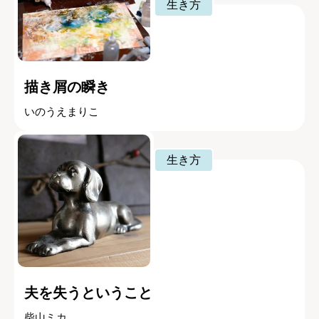
生き方
描き屑の瞬き
いのうえまりこ
生き方
夫を失うということ
柴山ミカ