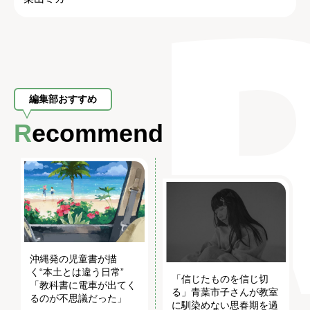
編集部おすすめ
Recommend
沖縄発の児童書が描
く“本土とは違う日常”
「信じたものを信じ切
「教科書に電車が出てく
る」青葉市子さんが教室
るのが不思議だった」
に馴染めない思春期を過