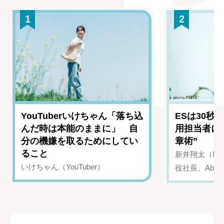
1
2
YouTuberいけちゃん「落ち込
ESは30秒
んだ時は本能のままに」 自
用担当者に
分の機嫌を取るためにしてい
章術”
ること
新井翔太（NIN
いけちゃん（YouTuber）
役社長、Abui