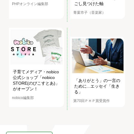
ごし見つけた軸
PHPオンライン編集部
青葉市子（音楽家）
子育てメディア・nobico
公式ショップ「nobico
「ありがとう」の一言の
STORE(のびこすとあ)」
ために...エッセイ「生き
がオープン！
る」
nobico編集部
第70回ＰＨＰ賞受賞作