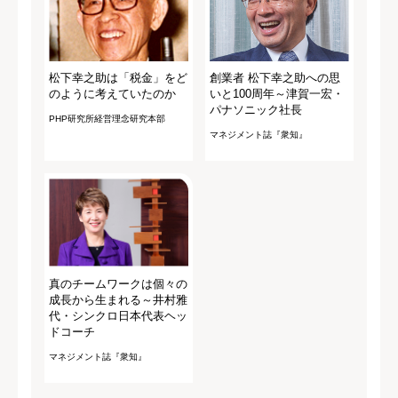
松下幸之助は「税金」をど
創業者 松下幸之助への思
のように考えていたのか
いと100周年～津賀一宏・
パナソニック社長
PHP研究所経営理念研究本部
マネジメント誌『衆知』
真のチームワークは個々の
成長から生まれる～井村雅
代・シンクロ日本代表ヘッ
ドコーチ
マネジメント誌『衆知』