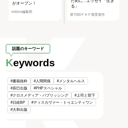
ために...エッセイ「生き
がオープン！
る」
nobico編集部
第70回ＰＨＰ賞受賞作
話題のキーワード
Keywords
#書籍抜粋
#人間関係
#メンタルヘルス
#辰巳出版
#PHPスペシャル
#クロスメディア・パブリッシング
#上司と部下
#日経BP
#ディスカヴァー・トゥエンティワン
#大和出版