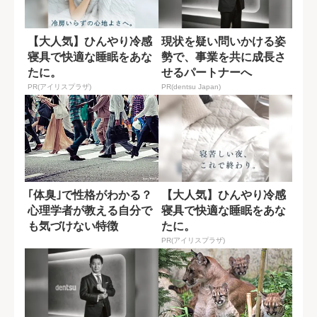
【大人気】ひんやり冷感
現状を疑い問いかける姿
寝具で快適な睡眠をあな
勢で、事業を共に成長さ
たに。
せるパートナーへ
PR(アイリスプラザ)
PR(dentsu Japan)
｢体臭｣で性格がわかる？
【大人気】ひんやり冷感
心理学者が教える自分で
寝具で快適な睡眠をあな
も気づけない特徴
たに。
PR(アイリスプラザ)