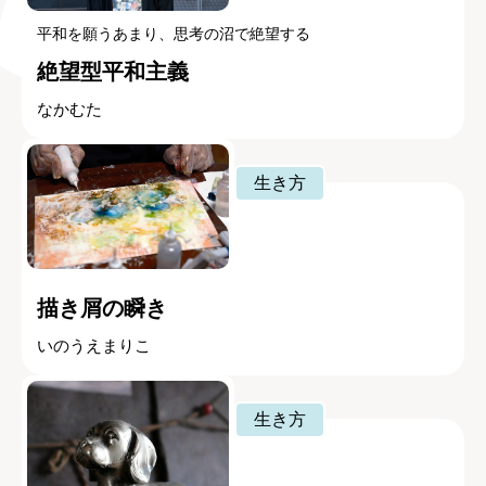
平和を願うあまり、思考の沼で絶望する
絶望型平和主義
なかむた
生き方
描き屑の瞬き
いのうえまりこ
生き方