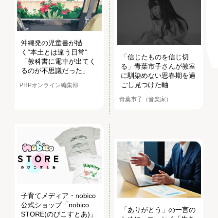
沖縄発の児童書が描
く“本土とは違う日常”
「信じたものを信じ切
「教科書に電車が出てく
る」青葉市子さんが教室
るのが不思議だった」
に馴染めない思春期を過
ごし見つけた軸
PHPオンライン編集部
青葉市子（音楽家）
子育てメディア・nobico
公式ショップ「nobico
「ありがとう」の一言の
STORE(のびこすとあ)」