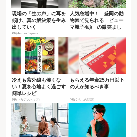
現場の「生の声」に耳を
人気急増中！ 盛岡の動
傾け、真の解決策を生み
物園で見られる「ピュー
出していく
マ親子4頭」の微笑まし
い日常
PR(dentsu Japan)
冷えも紫外線も怖くな
もらえる年金25万円以下
い！夏を心地よく過ごす
の人が知るべき事
簡単レシピ
PR(マガジンハウス)
PR(くらしの話題)