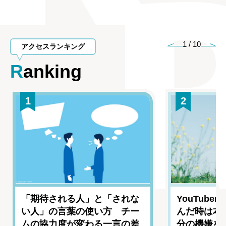
1
/
10
アクセスランキング
Ranking
1
2
「期待される人」と「されな
YouTub
い人」の言葉の使い方 チー
んだ時は本
ムの協力度が変わる一言の差
分の機嫌を