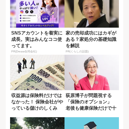
SNSアカウントを着実に
家の売却成功にはカギが
成長。実はみんなココ使
ある？家処分の基礎知識
ってます。
を解説
PR(Dreaw合同会社)
PR(くらしの話題)
収益源は保険料だけでは
荻原博子が問題視する
なかった！ 保険会社がや
「保険のオプション」
っている儲けのしくみ
老後も健康保険だけで十
分と語る理由