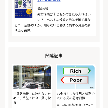
横山光昭
死亡保険は子どもができたら入ればい
い？ ベストな投資方法は年齢で異な
る？ 話題のFPが、知らないと老後に損するお金の新
常識を伝授。
関連記事
「貧乏老後」に泣かないた
お金持ちになる男と貧乏で
めに、手堅く貯金、賢く投
終わる男の思考習慣
資！
臼井由妃（作家／健康プラザコー