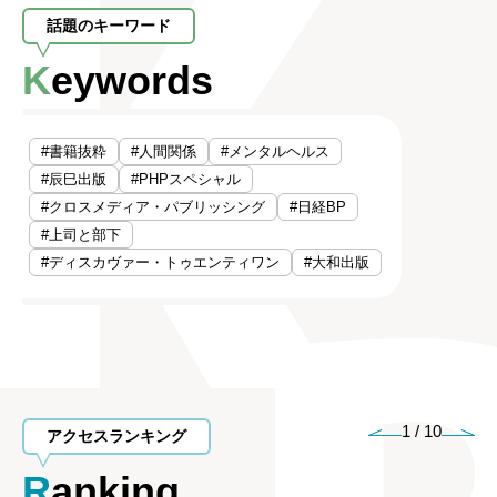
話題のキーワード
Keywords
#書籍抜粋
#人間関係
#メンタルヘルス
#辰巳出版
#PHPスペシャル
#クロスメディア・パブリッシング
#日経BP
#上司と部下
#ディスカヴァー・トゥエンティワン
#大和出版
1
/
10
アクセスランキング
Ranking