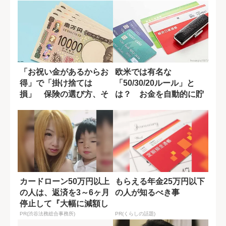
「お祝い金があるからお
欧米では有名な
得」で「掛け捨ては
「50/30/20ルール」と
損」 保険の選び方、そ
は？ お金を自動的に貯
れで大丈夫？
める家計管理術
カードローン50万円以上
もらえる年金25万円以下
の人は、返済を3～6ヶ月
の人が知るべき事
停止して『大幅に減額し
てから返済...
PR(渋谷法務総合事務所)
PR(くらしの話題)