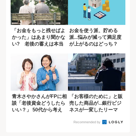
「お金をもっと残せばよ
お金を使う派、貯める
かった」はあまり聞かな
派...悩みが減って満足度
い? 老後の蓄えは本当
が上がるのはどっち？
に必要か
青木さやかさんがFPに相
「お客様のために」と販
談「老後資金どうしたら
売した商品が...銀行ビジ
いい？」 50代から考え
ネスが一変したリーマ
る身の振り...
ン・ショック...
Recommended by