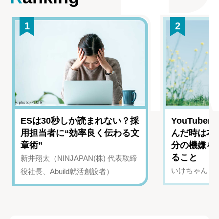
1
2
ESは30秒しか読まれない？採
YouTub
用担当者に“効率良く伝わる文
んだ時は本
章術”
分の機嫌を
ること
新井翔太（NINJAPAN(株) 代表取締
いけちゃん（Yo
役社長、Abuild就活創設者）