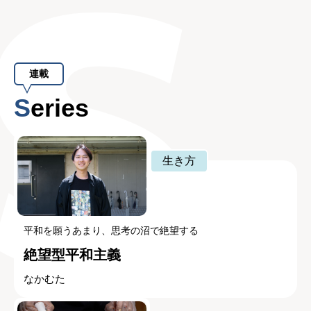
連載
Series
生き方
平和を願うあまり、思考の沼で絶望する
絶望型平和主義
なかむた