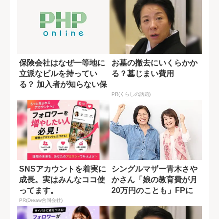
保険会社はなぜ一等地に
お墓の撤去にいくらかか
立派なビルを持ってい
る？墓じまい費用
る？ 加入者が知らない保
険料の使い道
PR(くらしの話題)
SNSアカウントを着実に
シングルマザー青木さや
成長。実はみんなココ使
かさん「娘の教育費が月
ってます。
20万円のことも」FPに
聞いた“必要...
PR(Dreaw合同会社)