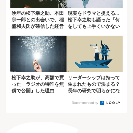
晩年の松下幸之助、本田
現実をドラマと捉える...
宗一郎との出会いで、稲
松下幸之助も語った「何
盛和夫氏が確信した経営
をしても上手くいかない
者のあるべき姿
状況」の乗...
松下幸之助が、高額で買
リーダーシップは持って
った「ラジオの特許を無
生まれたもので決まる？
償で公開」した理由
長年の研究で明らかにな
ったこと
Recommended by