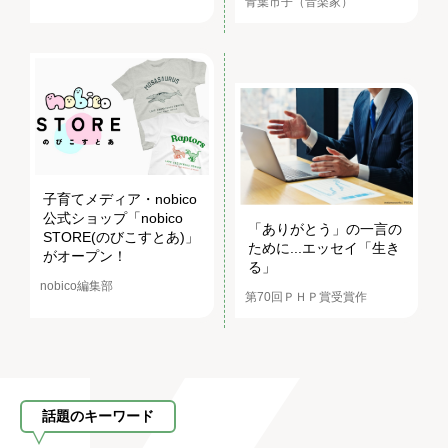
青葉市子（音楽家）
子育てメディア・nobico
公式ショップ「nobico
「ありがとう」の一言の
STORE(のびこすとあ)」
ために...エッセイ「生き
がオープン！
る」
nobico編集部
第70回ＰＨＰ賞受賞作
話題のキーワード