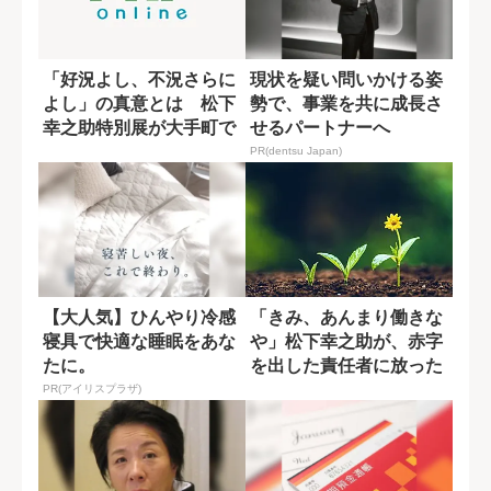
「好況よし、不況さらに
現状を疑い問いかける姿
よし」の真意とは 松下
勢で、事業を共に成長さ
幸之助特別展が大手町で
せるパートナーへ
開催
PR(dentsu Japan)
【大人気】ひんやり冷感
「きみ、あんまり働きな
寝具で快適な睡眠をあな
や」松下幸之助が、赤字
たに。
を出した責任者に放った
言葉の真意
PR(アイリスプラザ)