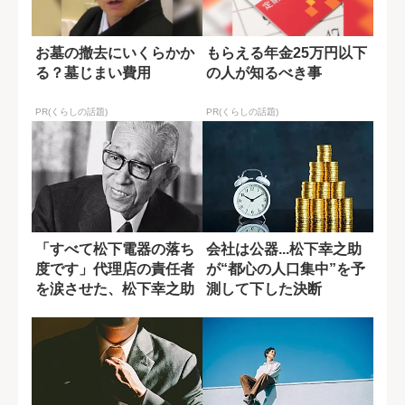
お墓の撤去にいくらかか
もらえる年金25万円以下
る？墓じまい費用
の人が知るべき事
PR(くらしの話題)
PR(くらしの話題)
「すべて松下電器の落ち
会社は公器...松下幸之助
度です」代理店の責任者
が“都心の人口集中”を予
を涙させた、松下幸之助
測して下した決断
の謝罪