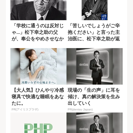
「学校に通うのは反対じ
「苦しいでしょうがご辛
ゃ...」松下幸之助の父
抱ください」と言った主
が、奉公をやめさせなか
治医に、松下幸之助が返
った理由
した最期の言葉
【大人気】ひんやり冷感
現場の「生の声」に耳を
寝具で快適な睡眠をあな
傾け、真の解決策を生み
たに。
出していく
PR(アイリスプラザ)
PR(dentsu Japan)