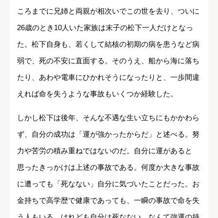
ころまでに兄姉と両親が相次いでこの世を去り、ついに
26歳のとき10人いた家族は末子の松下一人だけとなっ
た。松下自身も、若くして結核の初期の病を患うなど病
弱で、死の不安に直面する。そのうえ、船から海に落ち
たり、あわや電車にひかれそうになったりと、一歩間違
えれば命を失うような事故もいくつか経験した。
しかし松下は後年、そんな不遇な生い立ちにもかかわら
ず、自分の成功は「運が強かったからだ」と述べる。努
力や苦労の積み重ねではないのだ。自分に運があると
思ったきっかけは上述の事故である。何度か大きな事故
に遭っても「死なない」自分に気づいたことだった。お
金持ちで高学歴で健康であっても、一瞬の事故で命を失
う人もいる。けれども自分は死なない。なんて強運の持