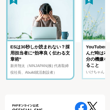
ESは30秒しか読まれない？採
YouTub
用担当者に“効率良く伝わる文
んだ時は本
章術”
分の機嫌を
ること
新井翔太（NINJAPAN(株) 代表取締
いけちゃん（Yo
役社長、Abuild就活創設者）