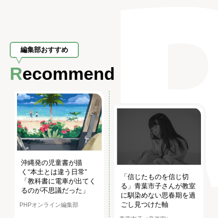
編集部おすすめ
Recommend
沖縄発の児童書が描
く“本土とは違う日常”
「信じたものを信じ切
「教科書に電車が出てく
る」青葉市子さんが教室
るのが不思議だった」
に馴染めない思春期を過
ごし見つけた軸
PHPオンライン編集部