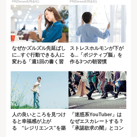
PR(Dreaw合同会社)
PR(Dreaw合同会社)
なぜかズルズル先延ばし
ストレスホルモンが下が
に...すぐ行動できる人に
る...「ポジティブ脳」を
変わる「週1回の書く習
作る3つの朝習慣
慣」
人の良いところを見つけ
「迷惑系YouTuber」は
ると幸福感が上が
なぜエスカレートする？
る “レジリエンス”を築
「承認欲求の闇」とコン
く身近な方法
プレック...