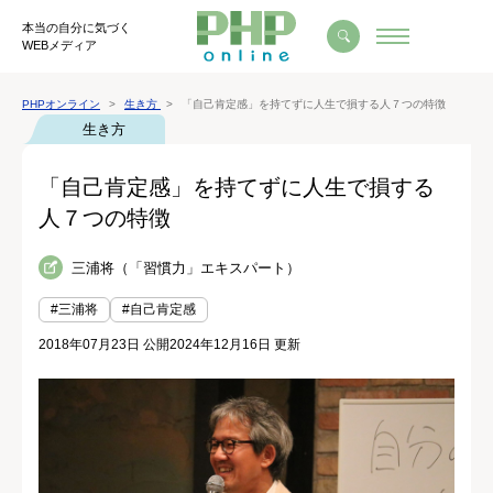
本当の自分に気づく
WEBメディア
PHPオンライン
生き方
「自己肯定感」を持てずに人生で損する人７つの特徴
生き方
「自己肯定感」を持てずに人生で損する
人７つの特徴
三浦将（「習慣力」エキスパート）
#三浦将
#自己肯定感
2018年07月23日 公開
2024年12月16日 更新