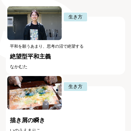
生き方
平和を願うあまり、思考の沼で絶望する
絶望型平和主義
なかむた
生き方
描き屑の瞬き
いのうえまりこ