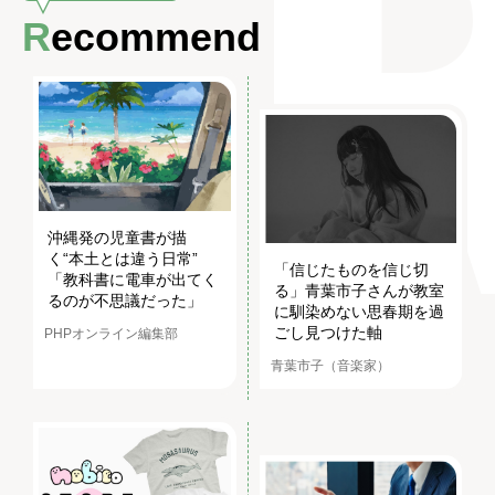
Recommend
沖縄発の児童書が描
く“本土とは違う日常”
「信じたものを信じ切
「教科書に電車が出てく
る」青葉市子さんが教室
るのが不思議だった」
に馴染めない思春期を過
ごし見つけた軸
PHPオンライン編集部
青葉市子（音楽家）