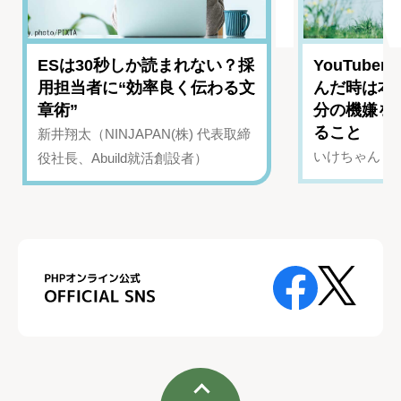
ESは30秒しか読まれない？採
YouTub
用担当者に“効率良く伝わる文
んだ時は本
章術”
分の機嫌を
ること
新井翔太（NINJAPAN(株) 代表取締
いけちゃん（Yo
役社長、Abuild就活創設者）