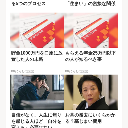
る5つのプロセス
「住まい」の密接な関係
貯金1000万円を口座に放
もらえる年金25万円以下
置した人の末路
の人が知るべき事
PR(くらしの話題)
PR(くらしの話題)
自信がなく、人生に焦り
お墓の撤去にいくらかか
を感じる人ほど「自分を
る？墓じまい費用
変える」必要はない