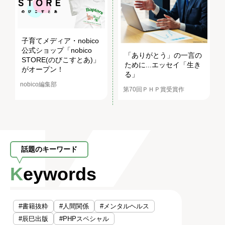
子育てメディア・nobico
公式ショップ「nobico
「ありがとう」の一言の
STORE(のびこすとあ)」
ために...エッセイ「生き
がオープン！
る」
nobico編集部
第70回ＰＨＰ賞受賞作
話題のキーワード
Keywords
#書籍抜粋
#人間関係
#メンタルヘルス
#辰巳出版
#PHPスペシャル