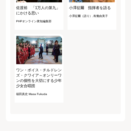
佐渡裕 「1万人の第九」
小澤征爾 指揮者を語る
にかける思い
小澤征爾（語り）,有働由美子
PHPオンライン衆知編集部
ワン・ボイス・チルドレン
ズ・クワイア～オンリーワ
ンの個性を大切にする少年
少女合唱団
福田真史 Masa Fukuda