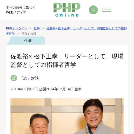
本当の自分に気づく
WEBメディア
PHPオンライン
仕事
佐渡裕× 松下正幸 リーダーとして、現場監督としての指揮
者哲学
画像1 枚目
仕事
佐渡裕× 松下正幸 リーダーとして、現場
監督としての指揮者哲学
「志」対談
2018年09月03日 公開
2024年12月16日 更新