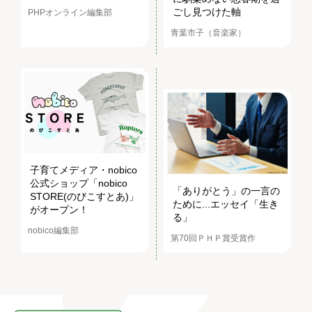
ごし見つけた軸
PHPオンライン編集部
青葉市子（音楽家）
子育てメディア・nobico
公式ショップ「nobico
「ありがとう」の一言の
STORE(のびこすとあ)」
ために...エッセイ「生き
がオープン！
る」
nobico編集部
第70回ＰＨＰ賞受賞作