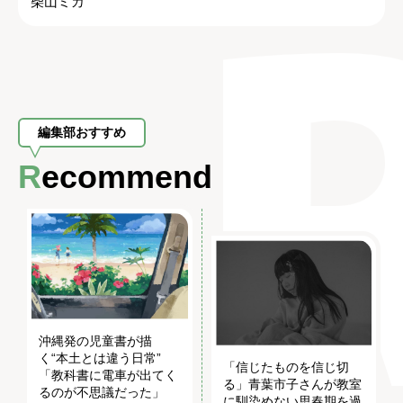
柴山ミカ
編集部おすすめ
Recommend
沖縄発の児童書が描
く“本土とは違う日常”
「信じたものを信じ切
「教科書に電車が出てく
る」青葉市子さんが教室
るのが不思議だった」
に馴染めない思春期を過