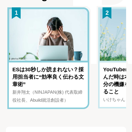
1
2
ESは30秒しか読まれない？採
YouTub
用担当者に“効率良く伝わる文
んだ時は本
章術”
分の機嫌を
ること
新井翔太（NINJAPAN(株) 代表取締
いけちゃん（Yo
役社長、Abuild就活創設者）