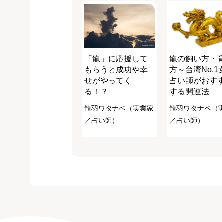
「龍」に応援して
龍の飼い方・
もらうと成功や幸
方～台湾No.1
せがやってく
占い師がおす
る！？
する開運法
龍羽ワタナベ（実業家
龍羽ワタナベ（
／占い師）
／占い師）