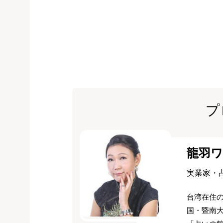
プ
龍羽
実業家・
台湾在住
国・暨南大