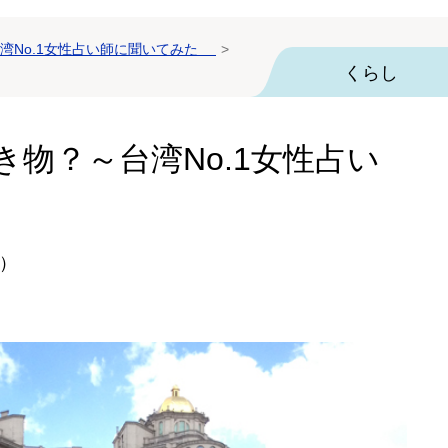
湾No.1女性占い師に聞いてみた
くらし
物？～台湾No.1女性占い
）