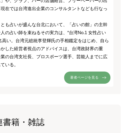
館」や、クラブ、バーの店舗経営、フリーペーパーの出
、現在では台湾進出企業のコンサルタントなども行なっ
っとも占いが盛んな台北において、「占いの館」の主幹
人の占い師を束ねるその実力は、“台湾No.1 女性占い
て名高い。台湾元総統李登輝氏の手相鑑定をはじめ、自ら
いかした経営者視点のアドバイスは、台湾政財界の重
企業の台湾支社長、プロスポーツ選手、芸能人までに広
れている。
著者ページを見る
連書籍・雑誌