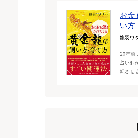
お金
い方
龍羽ワ
20年前
占い師
転させ