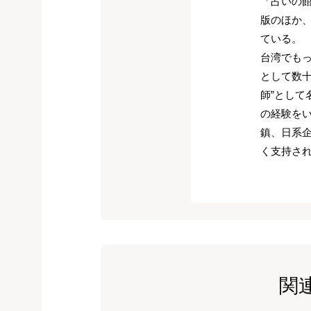
「占いの
版のほか
ている。
台湾でも
として数十
師”とし
の経験を
鎮、日系
く支持さ
関