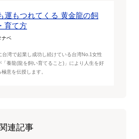
も運もつれてくる 黄金龍の飼
・育て方
タナベ
に台湾で起業し成功し続けている台湾No.1女性
が「養龍(龍を飼い育てること)」により人生を好
る極意を伝授します。
関連記事