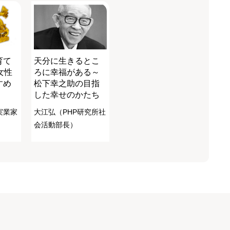
育て
天分に生きるとこ
女性
ろに幸福がある～
すめ
松下幸之助の目指
した幸せのかたち
実業家
大江弘（PHP研究所社
会活動部長）