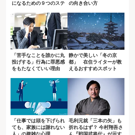
になるための９つのステ
の向き合い方
ップ
「苦手なことを誰かに丸
静かで美しい「冬の京
投げする」行為に罪悪感
都」 在住ライターが教
をもたなくていい理由
えるおすすめスポット
「仕事では頭を下げられ
毛利元就「三本の矢」も
ても、家族には謝れない
折れるはず？ 今村翔吾さ
人」の複雑な心理
ん『戦国武将伝』が示す