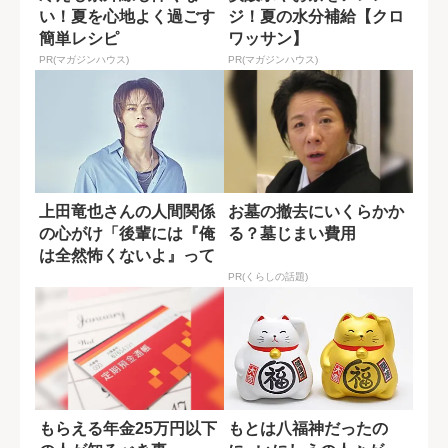
い！夏を心地よく過ごす
ジ！夏の水分補給【クロ
簡単レシピ
ワッサン】
PR(マガジンハウス)
PR(マガジンハウス)
上田竜也さんの人間関係
お墓の撤去にいくらかか
の心がけ「後輩には『俺
る？墓じまい費用
は全然怖くないよ』って
接してる」
PR(くらしの話題)
もらえる年金25万円以下
もとは八福神だったの