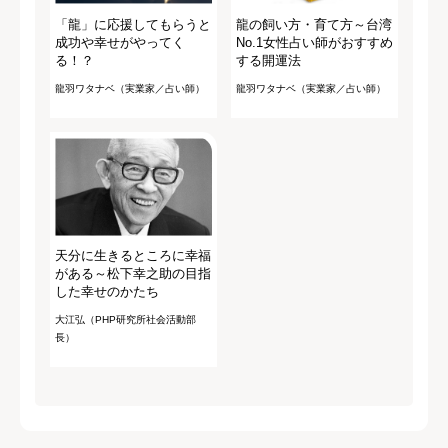
「龍」に応援してもらうと
龍の飼い方・育て方～台湾
成功や幸せがやってく
No.1女性占い師がおすすめ
る！？
する開運法
龍羽ワタナベ（実業家／占い師）
龍羽ワタナベ（実業家／占い師）
天分に生きるところに幸福
がある～松下幸之助の目指
した幸せのかたち
大江弘（PHP研究所社会活動部
長）