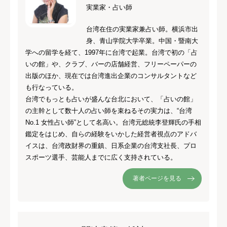
実業家・占い師
台湾在住の実業家兼占い師。横浜市出
身、青山学院大学卒業。中国・暨南大
学への留学を経て、1997年に台湾で起業。台湾で初の「占
いの館」や、クラブ、バーの店舗経営、フリーペーパーの
出版のほか、現在では台湾進出企業のコンサルタントなど
も行なっている。
台湾でもっとも占いが盛んな台北において、「占いの館」
の主幹として数十人の占い師を束ねるその実力は、“台湾
No.1 女性占い師”として名高い。台湾元総統李登輝氏の手相
鑑定をはじめ、自らの経験をいかした経営者視点のアドバ
イスは、台湾政財界の重鎮、日系企業の台湾支社長、プロ
スポーツ選手、芸能人までに広く支持されている。
著者ページを見る