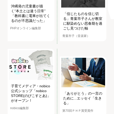
沖縄発の児童書が描
く“本土とは違う日常”
「信じたものを信じ切
「教科書に電車が出てく
る」青葉市子さんが教室
るのが不思議だった」
に馴染めない思春期を過
ごし見つけた軸
PHPオンライン編集部
青葉市子（音楽家）
子育てメディア・nobico
公式ショップ「nobico
「ありがとう」の一言の
STORE(のびこすとあ)」
ために...エッセイ「生き
がオープン！
る」
nobico編集部
第70回ＰＨＰ賞受賞作