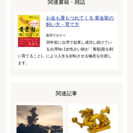
関連書籍・雑誌
お金も運もつれてくる 黄金龍の
飼い方・育て方
龍羽ワタナベ
20年前に台湾で起業し成功し続けてい
る台湾No.1女性占い師が「養龍(龍を飼
い育てること)」により人生を好転させる極意を伝授し
ます。
関連記事