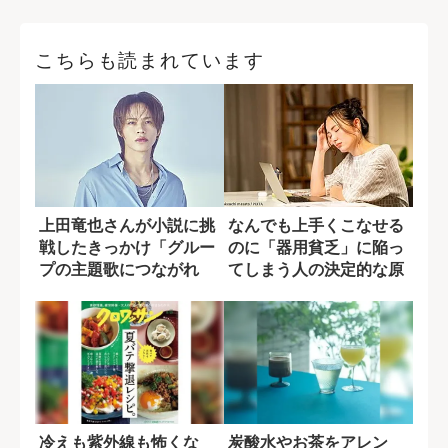
こちらも読まれています
上田竜也さんが小説に挑
なんでも上手くこなせる
戦したきっかけ「グルー
のに「器用貧乏」に陥っ
プの主題歌につながれ
てしまう人の決定的な原
ば...」
因
冷えも紫外線も怖くな
炭酸水やお茶をアレン