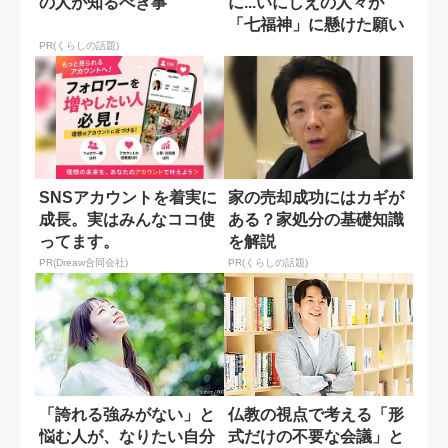
の人が知るべき事
に...いにしえの人々が
「七福神」に懸けた願い
PR(くらしの話題)
SNSアカウントを着実に
家の売却成功にはカギが
成長。実はみんなココ使
ある？家処分の基礎知識
ってます。
を解説
PR(Dreaw合同会社)
PR(くらしの話題)
「誇れる強みがない」と
仏教の視点で考える「形
悩む人が、なりたい自分
式だけの不要な会議」と