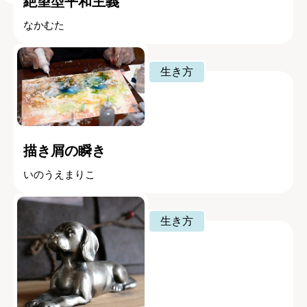
絶望型平和主義
なかむた
生き方
描き屑の瞬き
いのうえまりこ
生き方