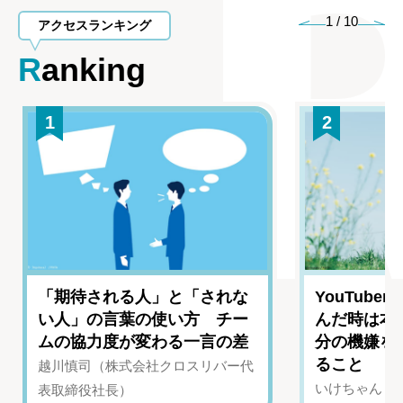
1
/
10
アクセスランキング
Ranking
1
2
「期待される人」と「されな
YouTub
い人」の言葉の使い方 チー
んだ時は本
ムの協力度が変わる一言の差
分の機嫌を
ること
越川慎司（株式会社クロスリバー代
いけちゃん（Yo
表取締役社長）