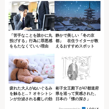
「苦手なことを誰かに丸
静かで美しい「冬の京
投げする」行為に罪悪感
都」 在住ライターが教
をもたなくていい理由
えるおすすめスポット
疲れた大人がぬいぐるみ
彬子女王殿下が47都道府
を触ると...？ オキシトシ
県を巡って実感された、
ンが分泌される癒しの効
日本の「懐の深さ」
果
Recommended by