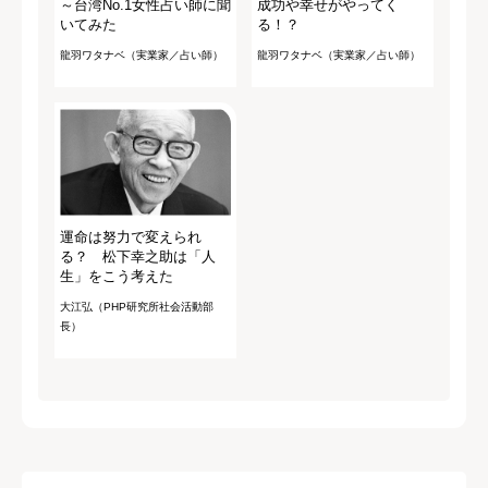
～台湾No.1女性占い師に聞
成功や幸せがやってく
いてみた
る！？
龍羽ワタナベ（実業家／占い師）
龍羽ワタナベ（実業家／占い師）
運命は努力で変えられ
る？ 松下幸之助は「人
生」をこう考えた
大江弘（PHP研究所社会活動部
長）