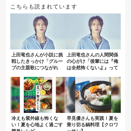
こちらも読まれています
上田竜也さんが小説に挑
上田竜也さんの人間関係
戦したきっかけ「グルー
の心がけ「後輩には『俺
プの主題歌につながれ
は全然怖くないよ』って
ば...」
接してる」
冷えも紫外線も怖くな
早見優さんも実践！夏を
い！夏を心地よく過ごす
乗り切る鍋料理【クロワ