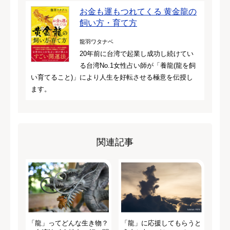
お金も運もつれてくる 黄金龍の
飼い方・育て方
龍羽ワタナベ
20年前に台湾で起業し成功し続けてい
る台湾No.1女性占い師が「養龍(龍を飼
い育てること)」により人生を好転させる極意を伝授し
ます。
関連記事
「龍」ってどんな生き物？
「龍」に応援してもらうと