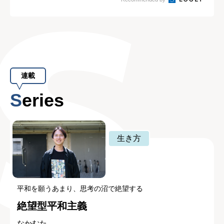
連載
Series
生き方
平和を願うあまり、思考の沼で絶望する
絶望型平和主義
なかむた