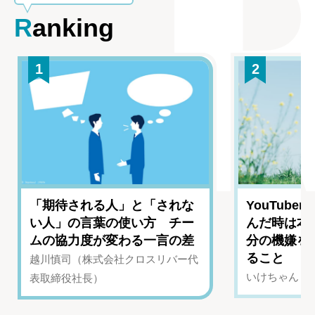
Ranking
1
2
「期待される人」と「されな
YouTub
い人」の言葉の使い方 チー
んだ時は本
ムの協力度が変わる一言の差
分の機嫌を
ること
越川慎司（株式会社クロスリバー代
いけちゃん（Yo
表取締役社長）