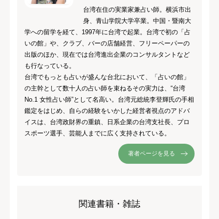
台湾在住の実業家兼占い師。横浜市出
身、青山学院大学卒業。中国・暨南大
学への留学を経て、1997年に台湾で起業。台湾で初の「占
いの館」や、クラブ、バーの店舗経営、フリーペーパーの
出版のほか、現在では台湾進出企業のコンサルタントなど
も行なっている。
台湾でもっとも占いが盛んな台北において、「占いの館」
の主幹として数十人の占い師を束ねるその実力は、“台湾
No.1 女性占い師”として名高い。台湾元総統李登輝氏の手相
鑑定をはじめ、自らの経験をいかした経営者視点のアドバ
イスは、台湾政財界の重鎮、日系企業の台湾支社長、プロ
スポーツ選手、芸能人までに広く支持されている。
著者ページを見る
関連書籍・雑誌