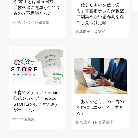
く“本土とは違う日常”
「信じたものを信じ切
「教科書に電車が出てく
る」青葉市子さんが教室
るのが不思議だった」
に馴染めない思春期を過
ごし見つけた軸
PHPオンライン編集部
青葉市子（音楽家）
子育てメディア・nobico
公式ショップ「nobico
「ありがとう」の一言の
STORE(のびこすとあ)」
ために...エッセイ「生き
がオープン！
る」
nobico編集部
第70回ＰＨＰ賞受賞作