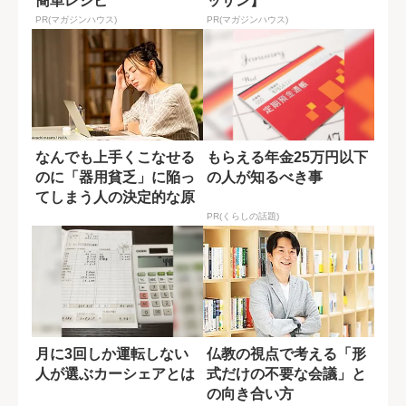
簡単レシピ
ッサン】
PR(マガジンハウス)
PR(マガジンハウス)
なんでも上手くこなせる
もらえる年金25万円以下
のに「器用貧乏」に陥っ
の人が知るべき事
てしまう人の決定的な原
因
PR(くらしの話題)
月に3回しか運転しない
仏教の視点で考える「形
人が選ぶカーシェアとは
式だけの不要な会議」と
の向き合い方