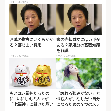
PR(くらしの話題)
お墓の撤去にいくらかか
家の売却成功にはカギが
る？墓じまい費用
ある？家処分の基礎知識
を解説
PR(くらしの話題)
PR(くらしの話題)
もとは八福神だったの
「誇れる強みがない」と
に...いにしえの人々が
悩む人が、なりたい自分
「七福神」に懸けた願い
になるための９つのステ
ップ