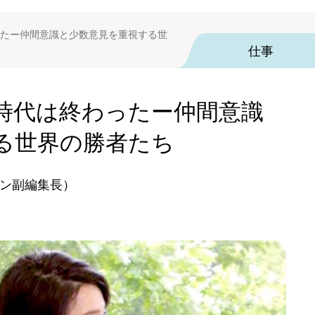
たー仲間意識と少数意見を重視する世
仕事
時代は終わったー仲間意識
る世界の勝者たち
ン副編集長）