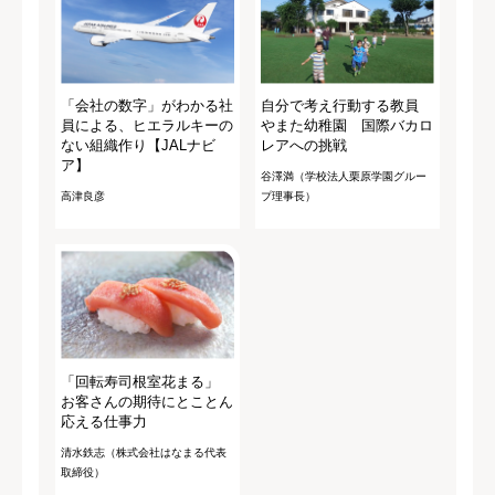
「会社の数字」がわかる社
自分で考え行動する教員
員による、ヒエラルキーの
やまた幼稚園 国際バカロ
ない組織作り【JALナビ
レアへの挑戦
ア】
谷澤満（学校法人栗原学園グルー
高津良彦
プ理事長）
「回転寿司根室花まる」
お客さんの期待にとことん
応える仕事力
清水鉄志（株式会社はなまる代表
取締役）