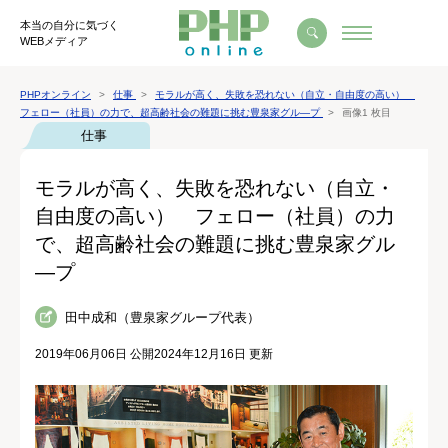
本当の自分に気づく
WEBメディア
PHPオンライン
仕事
モラルが高く、失敗を恐れない（自立・自由度の高い）
フェロー（社員）の力で、超高齢社会の難題に挑む豊泉家グル―プ
画像1 枚目
仕事
モラルが高く、失敗を恐れない（自立・
自由度の高い） フェロー（社員）の力
で、超高齢社会の難題に挑む豊泉家グル
―プ
田中成和（豊泉家グループ代表）
2019年06月06日 公開
2024年12月16日 更新