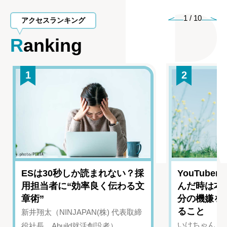
1
/
10
アクセスランキング
Ranking
1
2
ESは30秒しか読まれない？採
YouTub
用担当者に“効率良く伝わる文
んだ時は本
章術”
分の機嫌を
ること
新井翔太（NINJAPAN(株) 代表取締
いけちゃん（Yo
役社長、Abuild就活創設者）