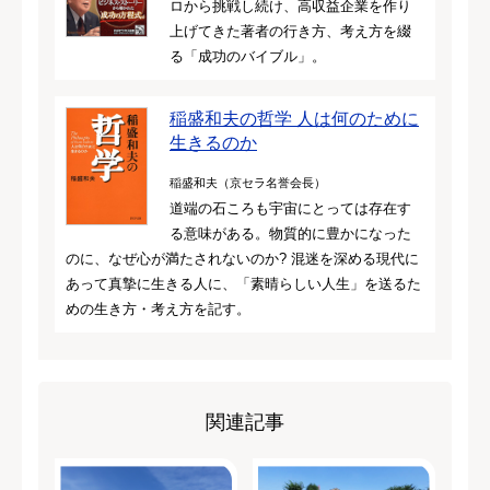
ロから挑戦し続け、高収益企業を作り
上げてきた著者の行き方、考え方を綴
る「成功のバイブル」。
稲盛和夫の哲学 人は何のために
生きるのか
稲盛和夫（京セラ名誉会長）
道端の石ころも宇宙にとっては存在す
る意味がある。物質的に豊かになった
のに、なぜ心が満たされないのか? 混迷を深める現代に
あって真摯に生きる人に、「素晴らしい人生」を送るた
めの生き方・考え方を記す。
関連記事