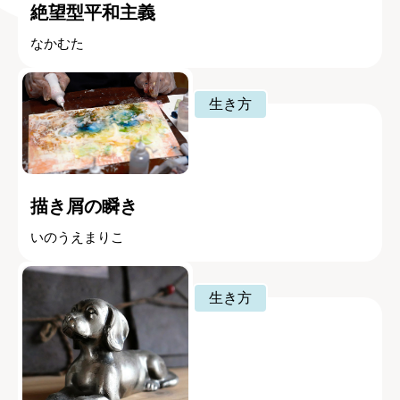
絶望型平和主義
なかむた
生き方
描き屑の瞬き
いのうえまりこ
生き方