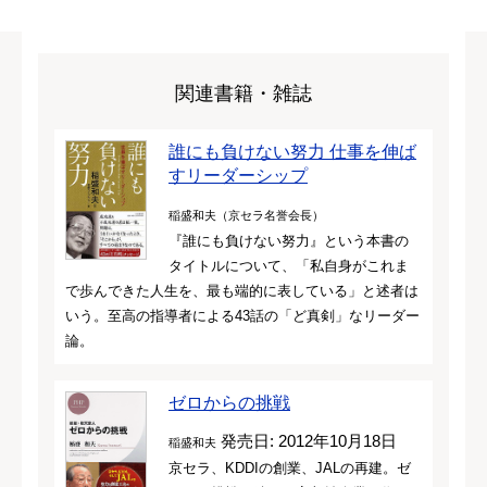
関連書籍・雑誌
誰にも負けない努力 仕事を伸ば
すリーダーシップ
稲盛和夫（京セラ名誉会長）
『誰にも負けない努力』という本書の
タイトルについて、「私自身がこれま
で歩んできた人生を、最も端的に表している」と述者は
いう。至高の指導者による43話の「ど真剣」なリーダー
論。
ゼロからの挑戦
発売日: 2012年10月18日
稲盛和夫
京セラ、KDDIの創業、JALの再建。ゼ