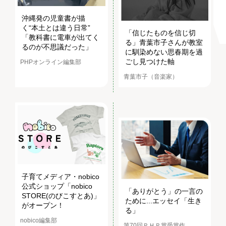
沖縄発の児童書が描
く“本土とは違う日常”
「信じたものを信じ切
「教科書に電車が出てく
る」青葉市子さんが教室
るのが不思議だった」
に馴染めない思春期を過
ごし見つけた軸
PHPオンライン編集部
青葉市子（音楽家）
子育てメディア・nobico
公式ショップ「nobico
「ありがとう」の一言の
STORE(のびこすとあ)」
ために...エッセイ「生き
がオープン！
る」
nobico編集部
第70回ＰＨＰ賞受賞作