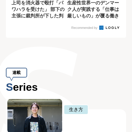
上司を消火器で殴打「パ
生産性世界一のデンマー
ワハラを受けた」 部下の
ク人が実践する「仕事は
主張に裁判所が下した判
厳しいもの」が覆る働き
決
方
Recommended by
連載
Series
生き方