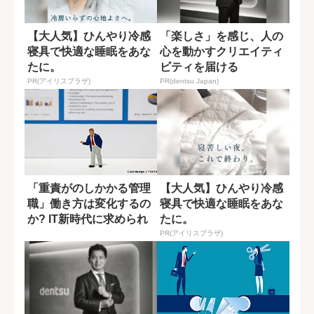
【大人気】ひんやり冷感
「楽しさ」を感じ、人の
寝具で快適な睡眠をあな
心を動かすクリエイティ
たに。
ビティを届ける
PR(アイリスプラザ)
PR(dentsu Japan)
「重責がのしかかる管理
【大人気】ひんやり冷感
職」働き方は変化するの
寝具で快適な睡眠をあな
か? IT新時代に求められ
たに。
るスキル
PR(アイリスプラザ)