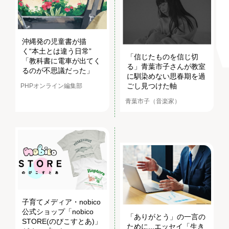
沖縄発の児童書が描
く“本土とは違う日常”
「信じたものを信じ切
「教科書に電車が出てく
る」青葉市子さんが教室
るのが不思議だった」
に馴染めない思春期を過
ごし見つけた軸
PHPオンライン編集部
青葉市子（音楽家）
子育てメディア・nobico
公式ショップ「nobico
「ありがとう」の一言の
STORE(のびこすとあ)」
ために...エッセイ「生き