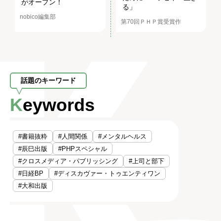
がオープン！
る」
nobico編集部
第70回ＰＨＰ賞受賞作
話題のキーワード
Keywords
#書籍抜粋
#人間関係
#メンタルヘルス
#辰巳出版
#PHPスペシャル
#クロスメディア・パブリッシング
#上司と部下
#日経BP
#ディスカヴァー・トゥエンティワン
#大和出版