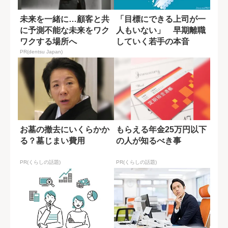
未来を一緒に…顧客と共
「目標にできる上司が一
に予測不能な未来をワク
人もいない」 早期離職
ワクする場所へ
していく若手の本音
PR(dentsu Japan)
お墓の撤去にいくらかか
もらえる年金25万円以下
る？墓じまい費用
の人が知るべき事
PR(くらしの話題)
PR(くらしの話題)