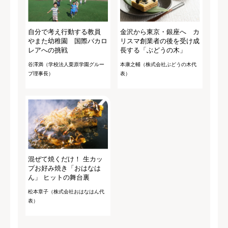
自分で考え行動する教員
金沢から東京・銀座へ カ
やまた幼稚園 国際バカロ
リスマ創業者の後を受け成
レアへの挑戦
長する「ぶどうの木」
谷澤満（学校法人栗原学園グルー
本康之輔（株式会社ぶどうの木代
プ理事長）
表）
混ぜて焼くだけ！ 生カッ
プお好み焼き「おはなは
ん」 ヒットの舞台裏
松本章子（株式会社おはなはん代
表）