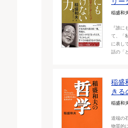
リー
稲盛和
『誰に
て、「
に表し
話の「
稲盛
きる
稲盛和
道端の
物質的