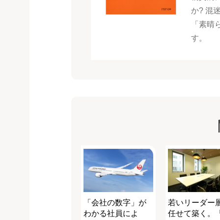
か? 
「素晴
す。
「会社の数字」が
若いリーダー
わかる社員によ
任せて築く。