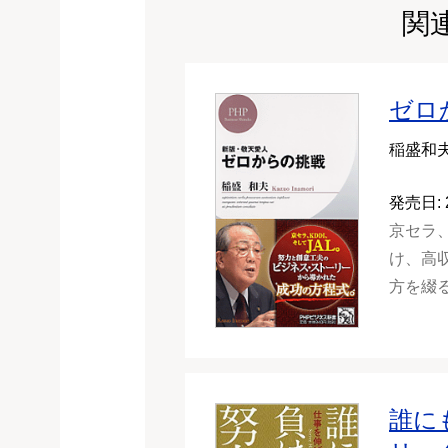
関
ゼロ
稲盛和
発売日: 
京セラ、
け、高
方を綴
誰に