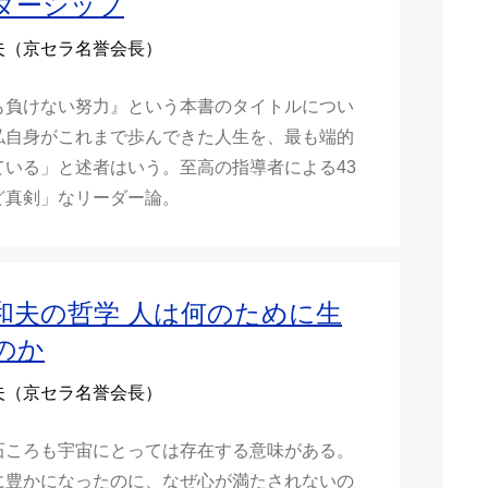
ダーシップ
夫（京セラ名誉会長）
も負けない努力』という本書のタイトルについ
私自身がこれまで歩んできた人生を、最も端的
ている」と述者はいう。至高の指導者による43
ど真剣」なリーダー論。
和夫の哲学 人は何のために生
のか
夫（京セラ名誉会長）
石ころも宇宙にとっては存在する意味がある。
に豊かになったのに、なぜ心が満たされないの