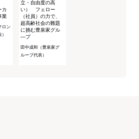
立・自由度の高
ーカ
い） フェロー
事業
（社員）の力で、
超高齢社会の難題
フロン
に挑む豊泉家グル
表）
―プ
田中成和（豊泉家グ
ループ代表）