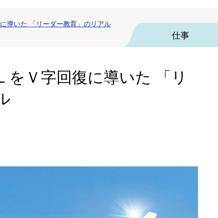
に導いた 「リーダー教育」のリアル
仕事
ＬをＶ字回復に導いた 「リ
ル