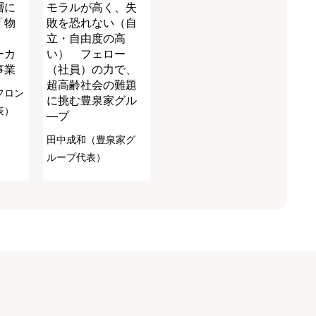
層に
モラルが高く、失
「物
敗を恐れない（自
立・自由度の高
ーカ
い） フェロー
事業
（社員）の力で、
超高齢社会の難題
フロン
に挑む豊泉家グル
表）
―プ
田中成和（豊泉家グ
ループ代表）