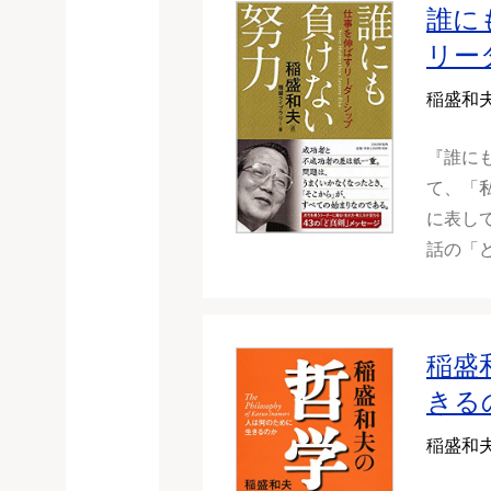
誰に
リー
稲盛和
『誰に
て、「
に表し
話の「
稲盛
きる
稲盛和