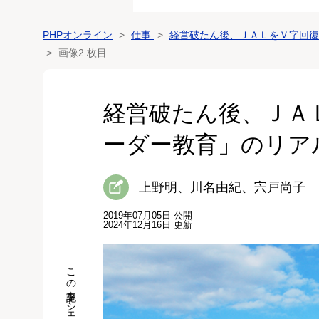
PHPオンライン
仕事
経営破たん後、ＪＡＬをＶ字回復
画像2 枚目
経営破たん後、ＪＡ
ーダー教育」のリア
上野明、川名由紀、宍戸尚子
2019年07月05日 公開
2024年12月16日 更新
この記事をシェア