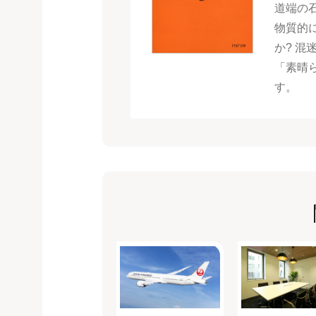
道端の
物質的
か? 
「素晴
す。