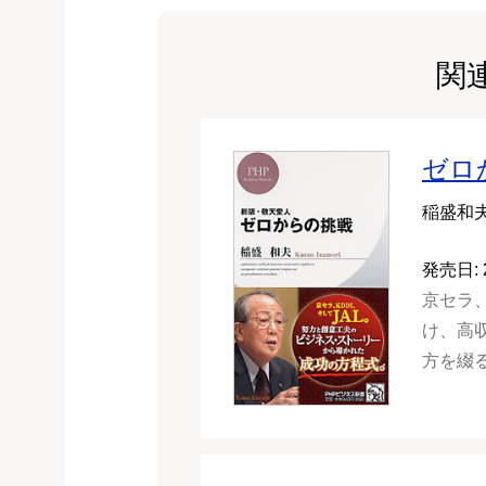
関
ゼロ
稲盛和
発売日: 
京セラ、
け、高
方を綴