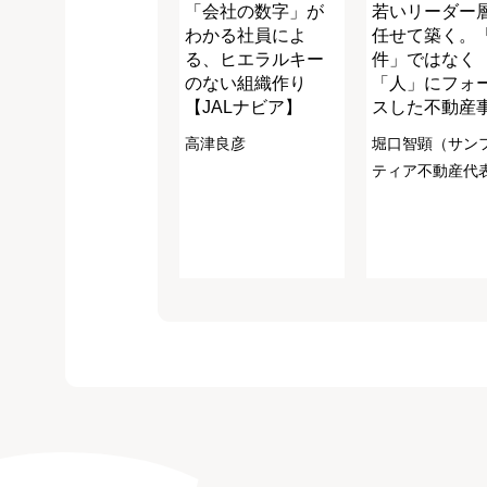
「会社の数字」が
若いリーダー
わかる社員によ
任せて築く。
る、ヒエラルキー
件」ではなく
のない組織作り
「人」にフォ
【JALナビア】
スした不動産
高津良彦
堀口智顕（サン
ティア不動産代