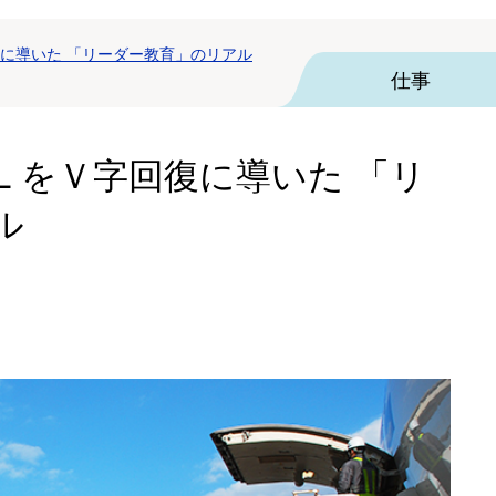
に導いた 「リーダー教育」のリアル
仕事
ＬをＶ字回復に導いた 「リ
ル