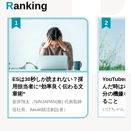
Ranking
1
2
ESは30秒しか読まれない？採
YouTub
用担当者に“効率良く伝わる文
んだ時は本
章術”
分の機嫌を
ること
新井翔太（NINJAPAN(株) 代表取締
いけちゃん（Yo
役社長、Abuild就活創設者）