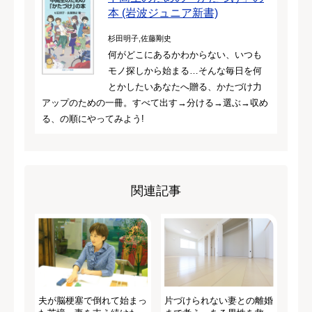
本 (岩波ジュニア新書)
杉田明子,佐藤剛史
何がどこにあるかわからない、いつも
モノ探しから始まる…そんな毎日を何
とかしたいあなたへ贈る、かたづけ力
アップのための一冊。すべて出す→分ける→選ぶ→収め
る、の順にやってみよう!
関連記事
夫が脳梗塞で倒れて始まっ
片づけられない妻との離婚