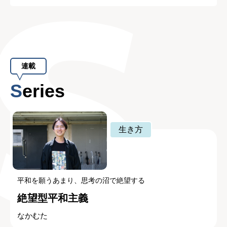
連載
Series
生き方
平和を願うあまり、思考の沼で絶望する
絶望型平和主義
なかむた