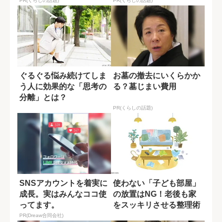
PR(くらしの話題)
PR(くらしの話題)
ぐるぐる悩み続けてしま
お墓の撤去にいくらかか
う人に効果的な「思考の
る？墓じまい費用
分離」とは？
PR(くらしの話題)
SNSアカウントを着実に
使わない「子ども部屋」
成長。実はみんなココ使
の放置はNG！老後も家
ってます。
をスッキリさせる整理術
PR(Dreaw合同会社)