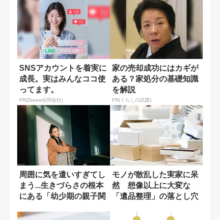
SNSアカウントを着実に
家の売却成功にはカギが
成長。実はみんなココ使
ある？家処分の基礎知識
ってます。
を解説
PR(Dreaw合同会社)
PR(くらしの話題)
周囲に気を遣いすぎてし
モノが散乱した実家に呆
まう...生きづらさの根本
然 想像以上に大変な
にある「幼少期の親子関
「遺品整理」の落とし穴
係」