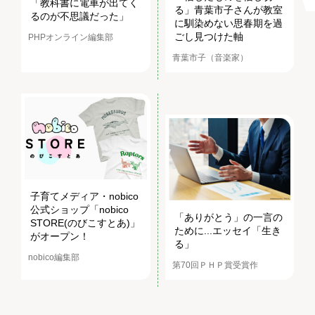
「教科書に電車が出てく
る」青葉市子さんが教室
るのが不思議だった」
に馴染めない思春期を過
ごし見つけた軸
PHPオンライン編集部
青葉市子（音楽家）
子育てメディア・nobico
公式ショップ「nobico
「ありがとう」の一言の
STORE(のびこすとあ)」
ために...エッセイ「生き
がオープン！
る」
nobico編集部
第70回ＰＨＰ賞受賞作