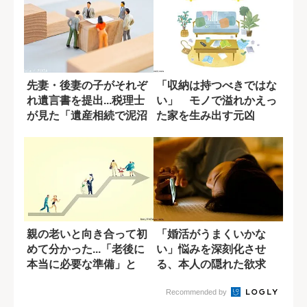
先妻・後妻の子がそれぞ
「収納は持つべきではな
れ遺言書を提出...税理士
い」 モノで溢れかえっ
が見た「遺産相続で泥沼
た家を生み出す元凶
化する6つ...
親の老いと向き合って初
「婚活がうまくいかな
めて分かった...「老後に
い」悩みを深刻化させ
本当に必要な準備」と
る、本人の隠れた欲求
は？
Recommended by