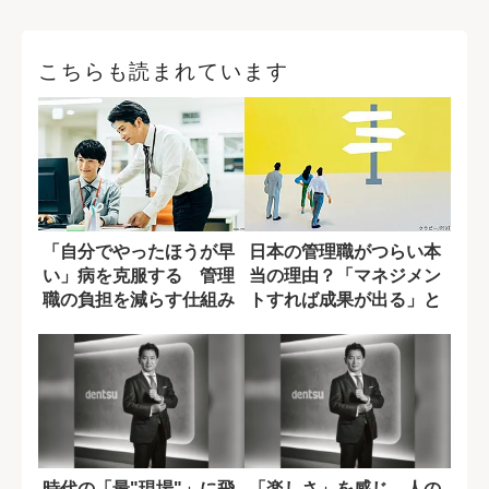
こちらも読まれています
「自分でやったほうが早
日本の管理職がつらい本
い」病を克服する 管理
当の理由？「マネジメン
職の負担を減らす仕組み
トすれば成果が出る」と
づくり
いう妄想
時代の「最"現場"」に飛
「楽しさ」を感じ、人の