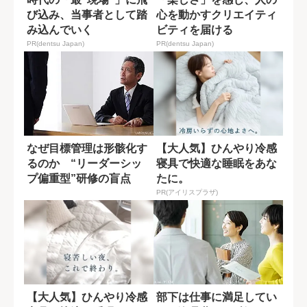
び込み、当事者として踏
心を動かすクリエイティ
み込んでいく
ビティを届ける
PR(dentsu Japan)
PR(dentsu Japan)
なぜ目標管理は形骸化す
【大人気】ひんやり冷感
るのか “リーダーシッ
寝具で快適な睡眠をあな
プ偏重型”研修の盲点
たに。
PR(アイリスプラザ)
【大人気】ひんやり冷感
部下は仕事に満足してい