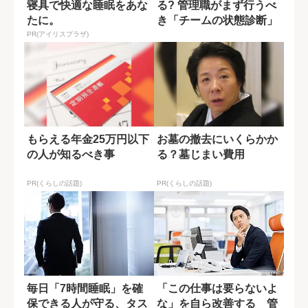
寝具で快適な睡眠をあな
る? 管理職がまず行うべ
たに。
き「チームの状態診断」
PR(アイリスプラザ)
もらえる年金25万円以下
お墓の撤去にいくらかか
の人が知るべき事
る？墓じまい費用
PR(くらしの話題)
PR(くらしの話題)
毎日「7時間睡眠」を確
「この仕事は要らないよ
保できる人が守る、タス
な」を自ら改善する 管