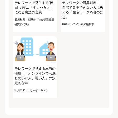
テレワークで発生する“後
テレワークで阿鼻叫喚!!
回し病”…「すぐやる人」
自宅で集中できない人に教
になる魔法の言葉
える「在宅ワーク巧者の知
恵」
石川和男（税理士／社会保障経済
研究所代表）
PHPオンライン衆知編集部
テレワークで見える本当の
性格…「オンラインでも感
じのいい人、悪い人」の決
定的な差
稲員未来（いなかず・みく）