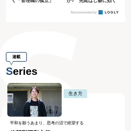
く「管理職の孤立」
か? 先延ばし癖に効く
締め切り設定
Recommended by
連載
Series
生き方
平和を願うあまり、思考の沼で絶望する