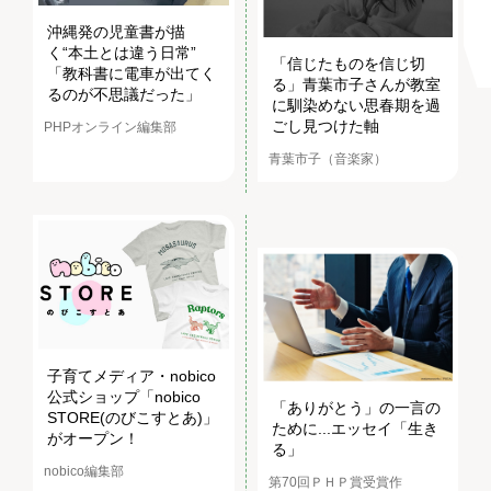
沖縄発の児童書が描
く“本土とは違う日常”
「信じたものを信じ切
「教科書に電車が出てく
る」青葉市子さんが教室
るのが不思議だった」
に馴染めない思春期を過
ごし見つけた軸
PHPオンライン編集部
青葉市子（音楽家）
子育てメディア・nobico
公式ショップ「nobico
「ありがとう」の一言の
STORE(のびこすとあ)」
ために...エッセイ「生き
がオープン！
る」
nobico編集部
第70回ＰＨＰ賞受賞作