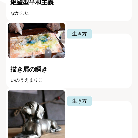
絶望型平和主義
なかむた
生き方
描き屑の瞬き
いのうえまりこ
生き方