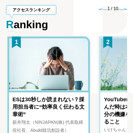
1
/
10
アクセスランキング
Ranking
1
2
ESは30秒しか読まれない？採
YouTub
用担当者に“効率良く伝わる文
んだ時は本
章術”
分の機嫌を
ること
新井翔太（NINJAPAN(株) 代表取締
いけちゃん（Yo
役社長、Abuild就活創設者）