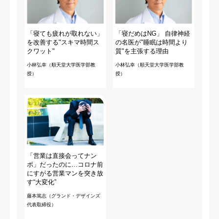
「寝ても疲れが取れない」
「寝だめはNG」 自律神経
を改善する"スキマ時間ス
の名医が"睡眠は時間より
クワット"
質"を主張する理由
小林弘幸（順天堂大学医学部教
小林弘幸（順天堂大学医学部教
授）
授）
「営業は直接会ってナン
ボ」だったのに…コロナ前
にすがる営業マンを突き放
す“大変化”
藤本篤志（グランド・デザインズ
代表取締役）