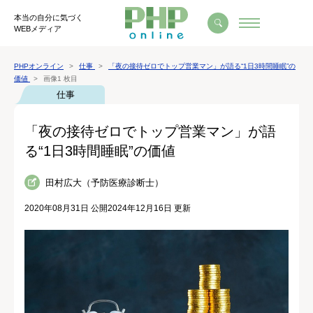
本当の自分に気づく
WEBメディア
PHPオンライン
仕事
「夜の接待ゼロでトップ営業マン」が語る“1日3時間睡眠”の
価値
画像1 枚目
仕事
「夜の接待ゼロでトップ営業マン」が語
る“1日3時間睡眠”の価値
田村広大（予防医療診断士）
2020年08月31日 公開
2024年12月16日 更新