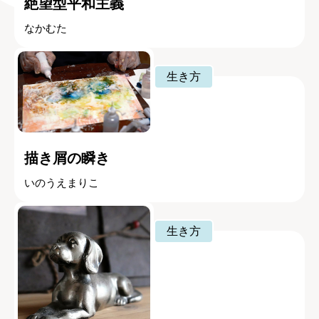
絶望型平和主義
なかむた
生き方
描き屑の瞬き
いのうえまりこ
生き方