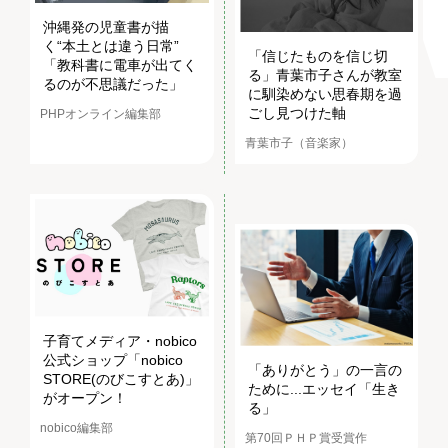
沖縄発の児童書が描
く“本土とは違う日常”
「信じたものを信じ切
「教科書に電車が出てく
る」青葉市子さんが教室
るのが不思議だった」
に馴染めない思春期を過
ごし見つけた軸
PHPオンライン編集部
青葉市子（音楽家）
子育てメディア・nobico
公式ショップ「nobico
「ありがとう」の一言の
STORE(のびこすとあ)」
ために...エッセイ「生き
がオープン！
る」
nobico編集部
第70回ＰＨＰ賞受賞作