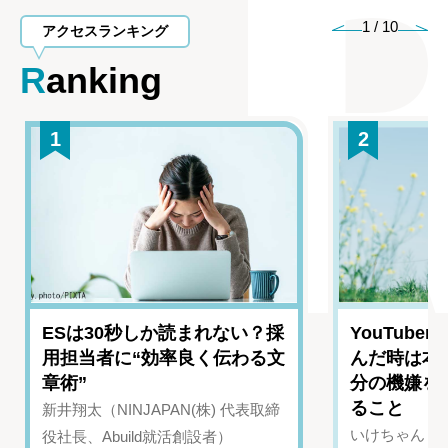
1
/
10
アクセスランキング
Ranking
1
2
ESは30秒しか読まれない？採
YouTub
用担当者に“効率良く伝わる文
んだ時は本
章術”
分の機嫌を
ること
新井翔太（NINJAPAN(株) 代表取締
いけちゃん（Yo
役社長、Abuild就活創設者）