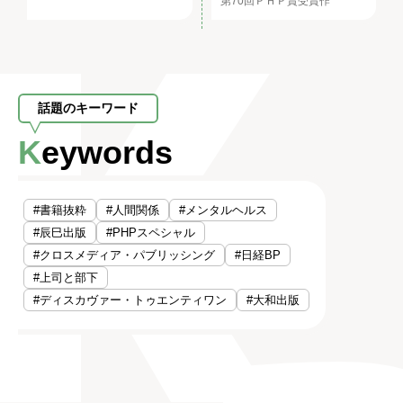
第70回ＰＨＰ賞受賞作
話題のキーワード
Keywords
#書籍抜粋
#人間関係
#メンタルヘルス
#辰巳出版
#PHPスペシャル
#クロスメディア・パブリッシング
#日経BP
#上司と部下
#ディスカヴァー・トゥエンティワン
#大和出版