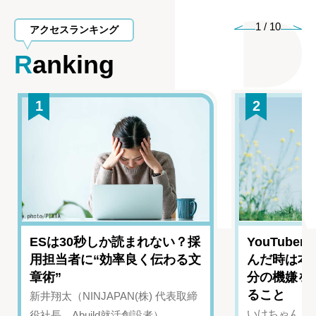
1
/
10
アクセスランキング
Ranking
1
2
ESは30秒しか読まれない？採
YouTub
用担当者に“効率良く伝わる文
んだ時は本
章術”
分の機嫌を
ること
新井翔太（NINJAPAN(株) 代表取締
いけちゃん（Yo
役社長、Abuild就活創設者）