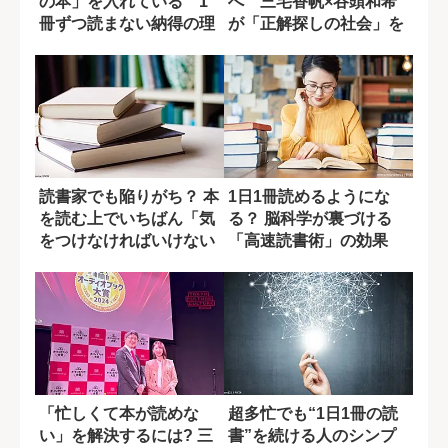
の本」を入れている 1
へ 三宅香帆×谷頭和希
冊ずつ読まない納得の理
が「正解探しの社会」を
由
語る
読書家でも陥りがち？ 本
1日1冊読めるようにな
を読む上でいちばん「気
る？ 脳科学が裏づける
をつけなければいけない
「高速読書術」の効果
こと」
「忙しくて本が読めな
超多忙でも“1日1冊の読
い」を解決するには? 三
書”を続ける人のシンプ