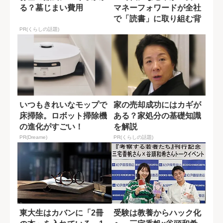
る？墓じまい費用
マネーフォワードが全社
で「読書」に取り組む背
景
PR(くらしの話題)
いつもきれいなモップで
家の売却成功にはカギが
床掃除。ロボット掃除機
ある？家処分の基礎知識
の進化がすごい！
を解説
PR(Dreame)
PR(くらしの話題)
東大生はカバンに「2冊
受験は教養からハック化