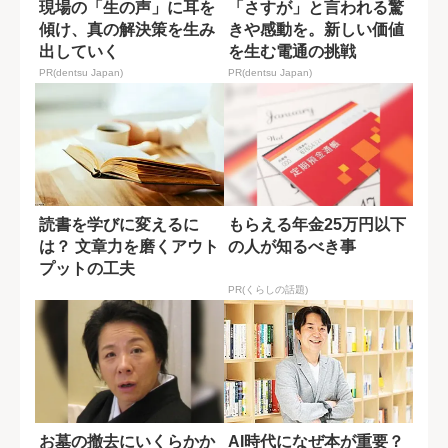
現場の「生の声」に耳を
「さすが」と言われる驚
傾け、真の解決策を生み
きや感動を。新しい価値
出していく
を生む電通の挑戦
PR(dentsu Japan)
PR(dentsu Japan)
読書を学びに変えるに
もらえる年金25万円以下
は？ 文章力を磨くアウト
の人が知るべき事
プットの工夫
PR(くらしの話題)
お墓の撤去にいくらかか
AI時代になぜ本が重要？