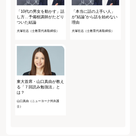
「10代の男女を動かす」話
「本当に話の上手い人」
し方…予備校講師がたどり
が“結論”から話を始めない
ついた結論
理由
犬塚壮志（士教育代表取締役）
犬塚壮志（士教育代表取締役）
東大首席・山口真由が教え
る「７回読み勉強法」と
は？
山口真由（ニューヨーク州弁護
士）