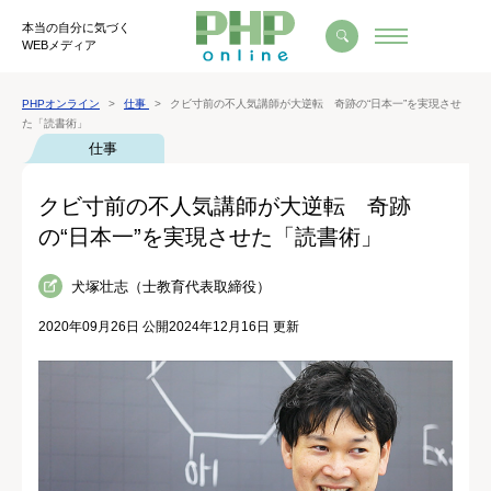
本当の自分に気づく
WEBメディア
PHPオンライン
仕事
クビ寸前の不人気講師が大逆転 奇跡の“日本一”を実現させ
た「読書術」
仕事
クビ寸前の不人気講師が大逆転 奇跡
の“日本一”を実現させた「読書術」
犬塚壮志（士教育代表取締役）
2020年09月26日 公開
2024年12月16日 更新