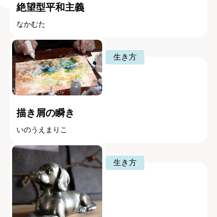
絶望型平和主義
なかむた
生き方
描き屑の瞬き
いのうえまりこ
生き方