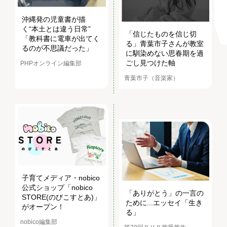
沖縄発の児童書が描
く“本土とは違う日常”
「信じたものを信じ切
「教科書に電車が出てく
る」青葉市子さんが教室
るのが不思議だった」
に馴染めない思春期を過
ごし見つけた軸
PHPオンライン編集部
青葉市子（音楽家）
子育てメディア・nobico
公式ショップ「nobico
「ありがとう」の一言の
STORE(のびこすとあ)」
ために...エッセイ「生き
がオープン！
る」
nobico編集部