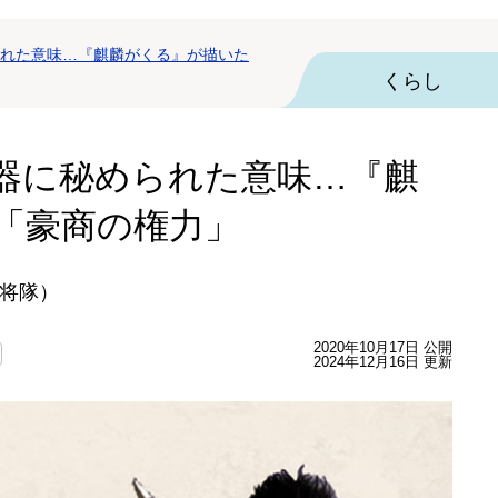
れた意味…『麒麟がくる』が描いた
くらし
器に秘められた意味…『麒
「豪商の権力」
将隊）
2020年10月17日 公開
2024年12月16日 更新