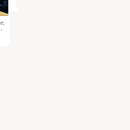
のた
る」