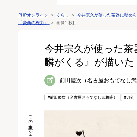
PHPオンライン
くらし
今井宗久が使った茶器に秘めら
「豪商の権力」
画像1 枚目
今井宗久が使った茶
麟がくる』が描いた
前田慶次（名古屋おもてなし武
#前田慶次（名古屋おもてなし武将隊）
#刀剣
この記事をシェア