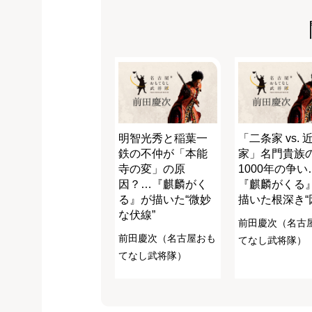
明智光秀と稲葉一
「二条家 vs. 
鉄の不仲が「本能
家」名門貴族
寺の変」の原
1000年の争い
因？…『麒麟がく
『麒麟がくる
る』が描いた“微妙
描いた根深き“
な伏線”
前田慶次（名古
前田慶次（名古屋おも
てなし武将隊）
てなし武将隊）