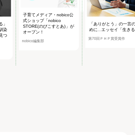
子育てメディア・nobico公
式ショップ「nobico
る」
「ありがとう」の一言
STORE(のびこすとあ)」が
馴染
めに...エッセイ「生き
オープン！
見つ
第70回ＰＨＰ賞受賞作
nobico編集部