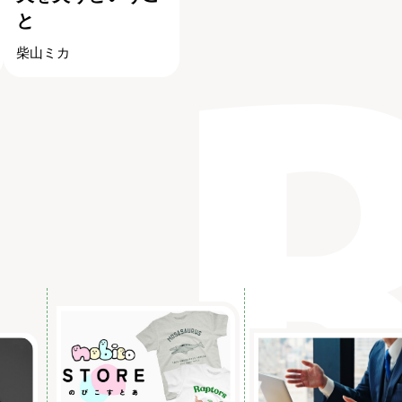
と
柴山ミカ