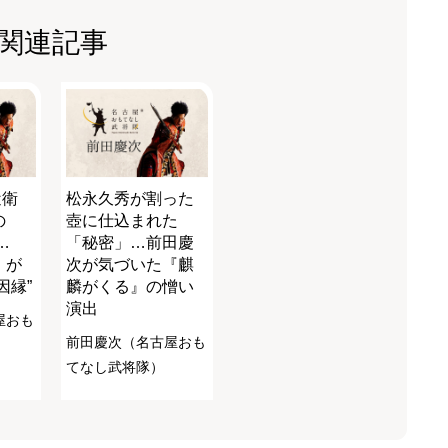
関連記事
近衛
松永久秀が割った
の
壺に仕込まれた
…
「秘密」…前田慶
』が
次が気づいた『麒
因縁”
麟がくる』の憎い
演出
屋おも
前田慶次（名古屋おも
てなし武将隊）