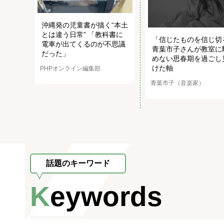
沖縄発の児童書が描く“本土
とは違う日常” 「教科書に
「信じたものを信じ切
電車が出てくるのが不思議
青葉市子さんが教室に
だった」
めない思春期を過ごし
けた軸
PHPオンライン編集部
青葉市子（音楽家）
話題のキーワード
Keywords