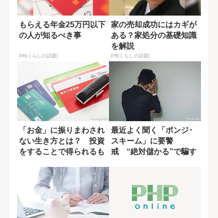
もらえる年金25万円以下
家の売却成功にはカギが
の人が知るべき事
ある？家処分の基礎知識
を解説
PR(くらしの話題)
PR(くらしの話題)
「お金」に振りまわされ
最近よく聞く「ポンジ･
ない生き方とは？ 投資
スキーム」に要警
をすることで得られるも
戒 “絶対儲かる”で騙す
の
巧妙な手口