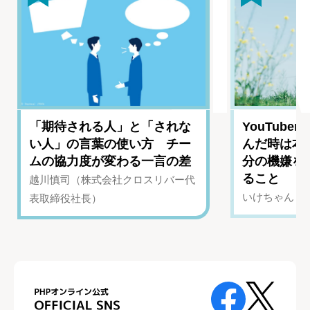
「期待される人」と「されな
YouTub
い人」の言葉の使い方 チー
んだ時は本
ムの協力度が変わる一言の差
分の機嫌を
ること
越川慎司（株式会社クロスリバー代
いけちゃん（Yo
表取締役社長）