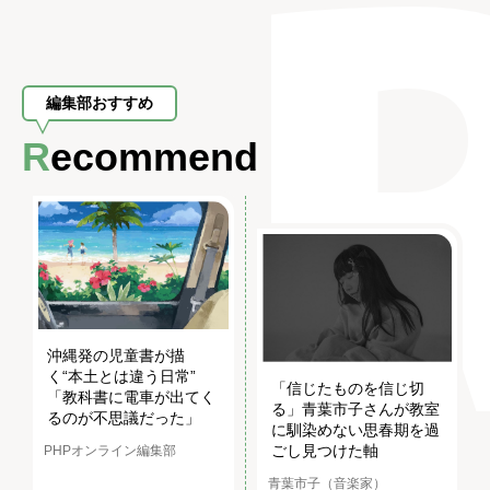
編集部おすすめ
Recommend
沖縄発の児童書が描
く“本土とは違う日常”
「信じたものを信じ切
「教科書に電車が出てく
る」青葉市子さんが教室
るのが不思議だった」
に馴染めない思春期を過
ごし見つけた軸
PHPオンライン編集部
青葉市子（音楽家）