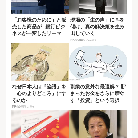
「お客様のために」と販
現場の「生の声」に耳を
売した商品が...銀行ビジ
傾け、真の解決策を生み
ネスが一変したリーマ
出していく
ン・ショック...
PR(dentsu Japan)
なぜ日本人は『論語』を
副業の意外な最適解？ 貯
「心のよりどころ」にす
まったお金をさらに増や
るのか
す「投資」という選択
PR(國學院大學)