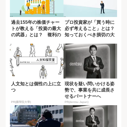
過去155年の株価チャー
プロ投資家が「買う時に
トが教える「投資の最大
必ず考えること」とは？
の武器」とは？ 複利の
知っておくべき損切の大
力を活かすた...
切さ
人文知とは個性の上に立
現状を疑い問いかける姿
つ
勢で、事業を共に成長さ
せるパートナーへ
PR(國學院大學)
PR(dentsu Japan)