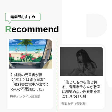
編集部おすすめ
Recommend
沖縄発の児童書が描
く“本土とは違う日常”
「信じたものを信じ切
「教科書に電車が出てく
る」青葉市子さんが教室
るのが不思議だった」
に馴染めない思春期を過
ごし見つけた軸
PHPオンライン編集部
青葉市子（音楽家）