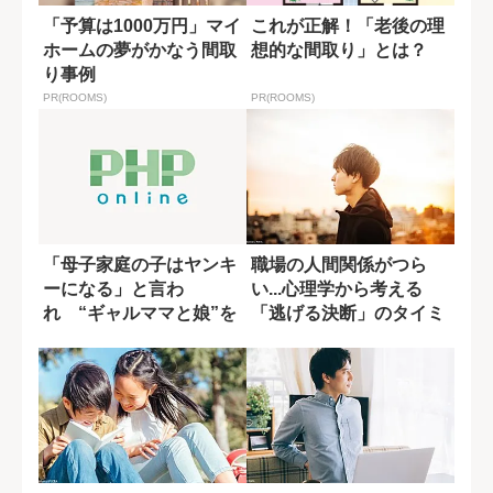
「予算は1000万円」マイ
これが正解！「老後の理
ホームの夢がかなう間取
想的な間取り」とは？
り事例
PR(ROOMS)
PR(ROOMS)
「母子家庭の子はヤンキ
職場の人間関係がつら
ーになる」と言わ
い...心理学から考える
れ “ギャルママと娘”を
「逃げる決断」のタイミ
描いた物語が抗う偏...
ング