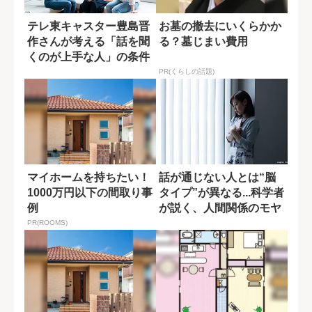
テレ東キャスター豊島晋
お墓の撤去にいくらかか
作さんが考える「話を聞
る？墓じまい費用
くのが上手な人」の条件
PR(くらしの話題)
マイホームを持ちたい！
話が通じない人とは“脳
1000万円以下の間取り事
タイプ”が異なる...科学者
例
が説く、人間関係のモヤ
モヤの原...
PR(ROOMS)