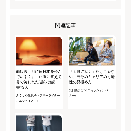
関連記事
面接官「月に何冊本を読ん
「天職に就く」だけじゃな
でいる？」…正直に答えて
い、自分のキャリアの可能
鼻で笑われた“趣味は読
性の見極め方
書”な人
黒田悠介(ディスカッションパート
みくりや佐代子（フリーライター
ナー)
／エッセイスト）