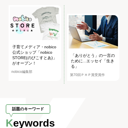
子育てメディア・nobico
公式ショップ「nobico
「ありがとう」の一言の
STORE(のびこすとあ)」
ために...エッセイ「生き
がオープン！
る」
nobico編集部
第70回ＰＨＰ賞受賞作
話題のキーワード
Keywords