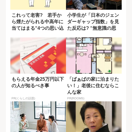
これって老害? 若手か
小学生が「日本のジェン
ら煙たがられる中高年に
ダーギャップ指数」を見
当てはまる“4つの思い込
た反応は? “無意識の思
み”
い込み”を学...
もらえる年金25万円以下
「ばぁばの家に泊まりた
の人が知るべき事
い！」老後に住むならこ
んな家
PR(くらしの話題)
PR(ROOMS)