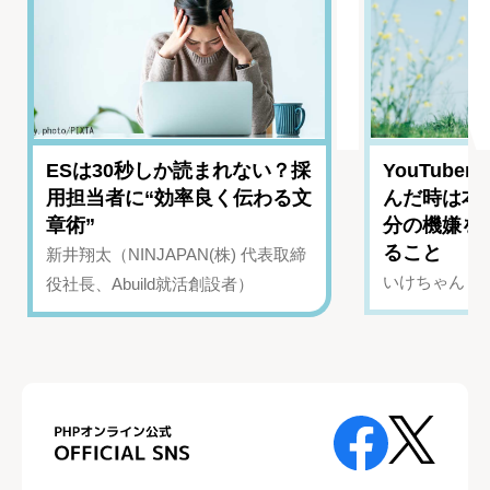
ESは30秒しか読まれない？採
YouTub
用担当者に“効率良く伝わる文
んだ時は本
章術”
分の機嫌を
ること
新井翔太（NINJAPAN(株) 代表取締
いけちゃん（Yo
役社長、Abuild就活創設者）