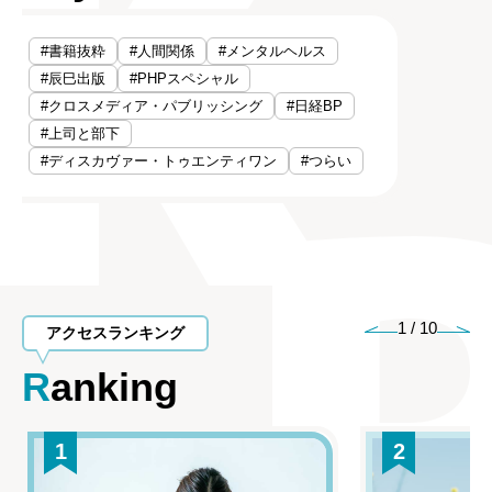
#書籍抜粋
#人間関係
#メンタルヘルス
#辰巳出版
#PHPスペシャル
#クロスメディア・パブリッシング
#日経BP
#上司と部下
#ディスカヴァー・トゥエンティワン
#つらい
1
/
10
アクセスランキング
Ranking
1
2