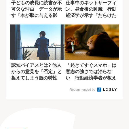
子どもの成長に読書が不
仕事中のネットサーフィ
可欠な理由 データが示
ン、昼食後の睡魔 行動
す「本が脳に与える影
経済学が示す「だらけた
響」
自分」を自動で...
認知バイアスとは? 他人
「起きてすぐスマホ」は
からの意見を「否定」と
意志の強さでは治らな
捉えてしまう脳の特性
い 行動経済学者が教え
る朝の悪習慣を断...
Recommended by