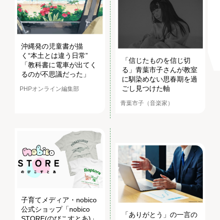
沖縄発の児童書が描
く“本土とは違う日常”
「信じたものを信じ切
「教科書に電車が出てく
る」青葉市子さんが教室
るのが不思議だった」
に馴染めない思春期を過
ごし見つけた軸
PHPオンライン編集部
青葉市子（音楽家）
子育てメディア・nobico
公式ショップ「nobico
「ありがとう」の一言の
STORE(のびこすとあ)」