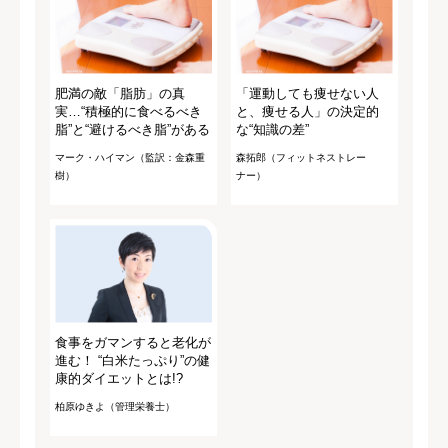
肥満の敵「脂肪」の真
「運動しても痩せない人
実…“積極的に食べるべき
と、痩せる人」の決定的
脂”と“避けるべき脂”がある
な“知識の差”
マーク・ハイマン（監訳：金森重
森拓郎（フィットネストレー
樹）
ナー）
食事をガマンすると老化が
進む！ “白米たっぷり”の健
康的ダイエットとは!?
柏原ゆきよ（管理栄養士）