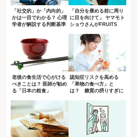
「社交的」か「内向的」
「自分を褒める前に周り
かは一目でわかる？ 心理
に目を向けて」 ヤマモト
学者が解説する判断基準
ショウさんがFRUITS
ZIPP...
老後の食生活で心がける
認知症リスクを高める
べきことは？ 医師が勧め
「果物の食べ方」と
る「日本の粗食」
は？ 糖質の摂りすぎに
潜む盲点