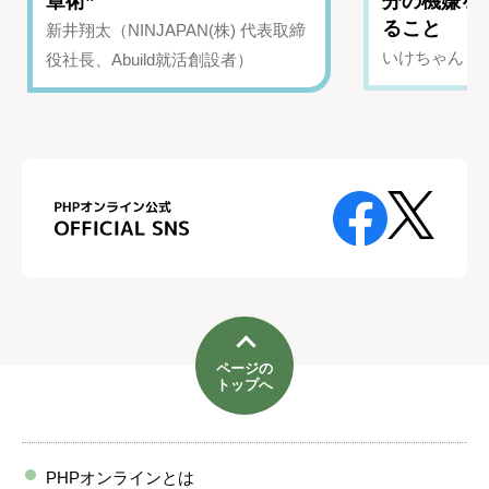
章術”
分の機嫌を
ること
新井翔太（NINJAPAN(株) 代表取締
いけちゃん（Yo
役社長、Abuild就活創設者）
ページの
トップへ
PHPオンラインとは