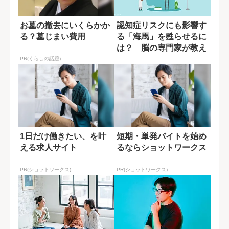
お墓の撤去にいくらかか
認知症リスクにも影響す
る？墓じまい費用
る「海馬」を甦らせるに
は？ 脳の専門家が教え
る運動習慣
PR(くらしの話題)
1日だけ働きたい、を叶
短期・単発バイトを始め
える求人サイト
るならショットワークス
PR(ショットワークス)
PR(ショットワークス)