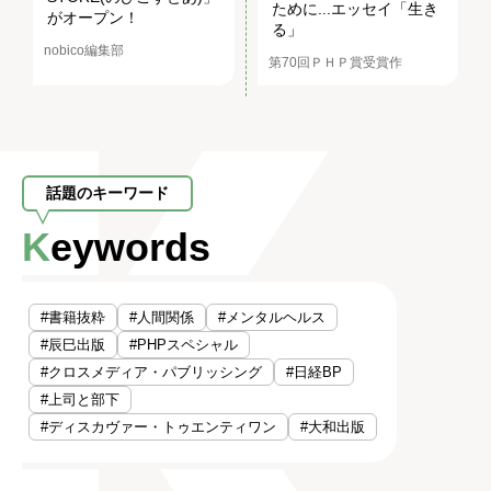
ために...エッセイ「生き
がオープン！
る」
nobico編集部
第70回ＰＨＰ賞受賞作
話題のキーワード
Keywords
#書籍抜粋
#人間関係
#メンタルヘルス
#辰巳出版
#PHPスペシャル
#クロスメディア・パブリッシング
#日経BP
#上司と部下
#ディスカヴァー・トゥエンティワン
#大和出版