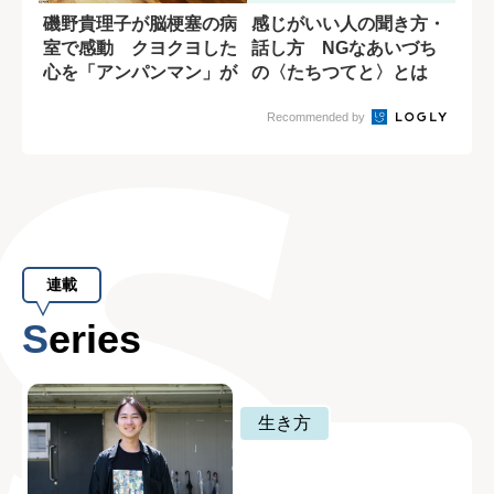
磯野貴理子が脳梗塞の病
感じがいい人の聞き方・
室で感動 クヨクヨした
話し方 NGなあいづち
心を「アンパンマン」が
の〈たちつてと〉とは
変えてくれた
Recommended by
連載
Series
生き方