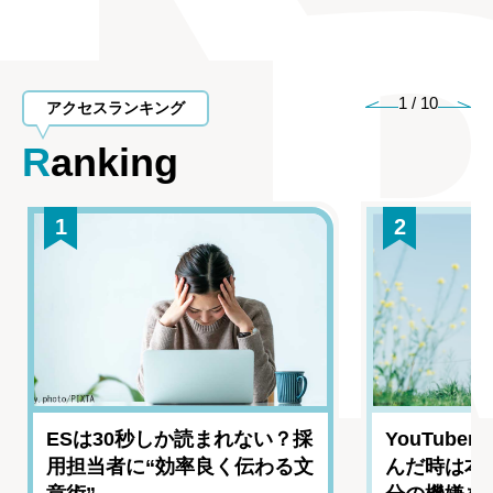
1
/
10
アクセスランキング
Ranking
1
2
ESは30秒しか読まれない？採
YouTub
用担当者に“効率良く伝わる文
んだ時は本