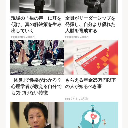
現場の「生の声」に耳を
全員がリーダーシップを
傾け、真の解決策を生み
発揮し、自分より優れた
出していく
人財を育成する
PR(dentsu Japan)
PR(dentsu Japan)
｢体臭｣で性格がわかる？
もらえる年金25万円以下
心理学者が教える自分で
の人が知るべき事
も気づけない特徴
PR(くらしの話題)