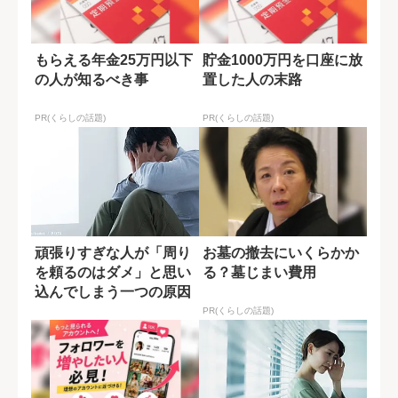
もらえる年金25万円以下
貯金1000万円を口座に放
の人が知るべき事
置した人の末路
PR(くらしの話題)
PR(くらしの話題)
頑張りすぎな人が「周り
お墓の撤去にいくらかか
を頼るのはダメ」と思い
る？墓じまい費用
込んでしまう一つの原因
PR(くらしの話題)