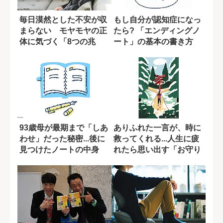
毎日漠然とした不安が収
もし自分が認知症になっ
まらない モヤモヤの正
たら? 「エンディングノ
体に気づく「8つの兆
ート」の基本の書き方
候」
93歳母が最期まで「しあ
ありふれた一言が、時に
わせ」だった秘密...後に
救ってくれる...人生に疲
見つけたノートの中身
れたら思い出す「お守り
のような言...