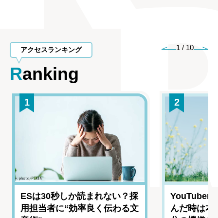
1
/
10
アクセスランキング
Ranking
1
2
ESは30秒しか読まれない？採
YouTub
用担当者に“効率良く伝わる文
んだ時は本