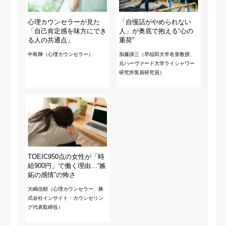
心理カウンセラーが見た
「自慢話がやめられない
「自己肯定感を味方にでき
人」が奥底で抱える“心の
る人の共通点」
重荷”
中島輝（心理カウンセラー）
加藤諦三（早稲田大学名誉教授、
元ハーヴァード大学ライシャワー
研究所客員研究員）
TOEIC950点の女性が「時
給900円」で働く理由…“嫉
妬の感情”の怖さ
大嶋信頼（心理カウンセラー、株
式会社インサイト・カウンセリン
グ代表取締役）