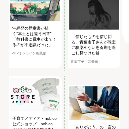
沖縄発の児童書が描
く“本土とは違う日常”
「信じたものを信じ切
「教科書に電車が出てく
る」青葉市子さんが教室
るのが不思議だった」
に馴染めない思春期を過
ごし見つけた軸
PHPオンライン編集部
青葉市子（音楽家）
子育てメディア・nobico
公式ショップ「nobico
「ありがとう」の一言の