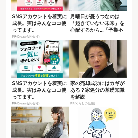
SNSアカウントを着実に
月曜日が憂うつなのは
成長。実はみんなココ使
「起きていない未来」を
ってます。
心配するから...「予期不
安」を乗り越...
PR(Dreaw合同会社)
SNSアカウントを着実に
家の売却成功にはカギが
成長。実はみんなココ使
ある？家処分の基礎知識
ってます。
を解説
PR(Dreaw合同会社)
PR(くらしの話題)