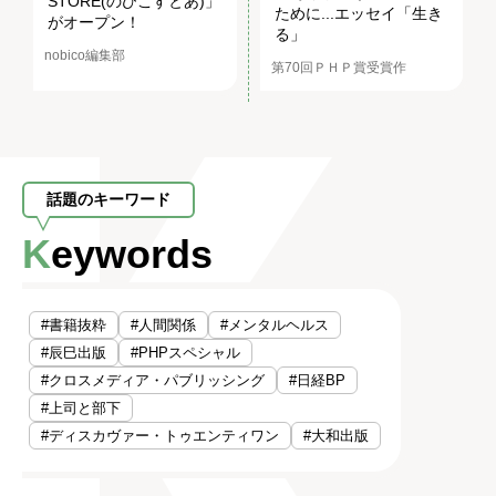
STORE(のびこすとあ)」
ために...エッセイ「生き
がオープン！
る」
nobico編集部
第70回ＰＨＰ賞受賞作
話題のキーワード
Keywords
#書籍抜粋
#人間関係
#メンタルヘルス
#辰巳出版
#PHPスペシャル
#クロスメディア・パブリッシング
#日経BP
#上司と部下
#ディスカヴァー・トゥエンティワン
#大和出版