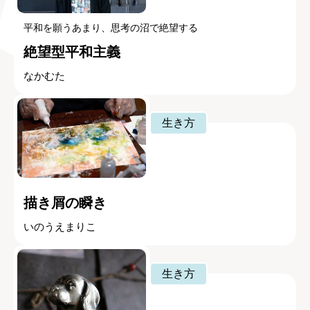
平和を願うあまり、思考の沼で絶望する
絶望型平和主義
なかむた
生き方
描き屑の瞬き
いのうえまりこ
生き方