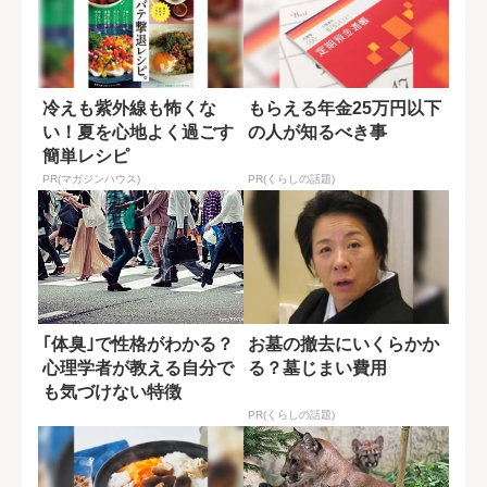
冷えも紫外線も怖くな
もらえる年金25万円以下
い！夏を心地よく過ごす
の人が知るべき事
簡単レシピ
PR(マガジンハウス)
PR(くらしの話題)
｢体臭｣で性格がわかる？
お墓の撤去にいくらかか
心理学者が教える自分で
る？墓じまい費用
も気づけない特徴
PR(くらしの話題)