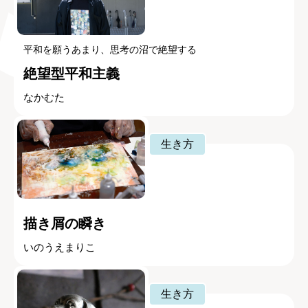
平和を願うあまり、思考の沼で絶望する
絶望型平和主義
なかむた
生き方
描き屑の瞬き
いのうえまりこ
生き方