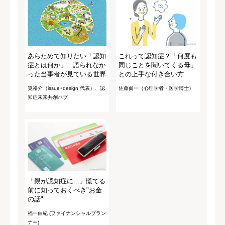
あらためて知りたい「認知
これって認知症？「何度も
症とは何か」...語られなか
同じことを聞いてくる母」
った当事者が見ている世界
との上手な付き合い方
筧裕介（issue+design 代表）、認
佐藤眞一（心理学者・医学博士）
知症未来共創ハブ
「親が認知症に...」慌てる
前に知っておくべき"お金
の話"
福一由紀 (ファイナンシャルプラン
ナー)