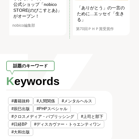
公式ショップ「nobico
「ありがとう」の一言の
STORE(のびこすとあ)」
ために...エッセイ「生き
がオープン！
る」
nobico編集部
第70回ＰＨＰ賞受賞作
話題のキーワード
Keywords
#書籍抜粋
#人間関係
#メンタルヘルス
#辰巳出版
#PHPスペシャル
#クロスメディア・パブリッシング
#上司と部下
#日経BP
#ディスカヴァー・トゥエンティワン
#大和出版