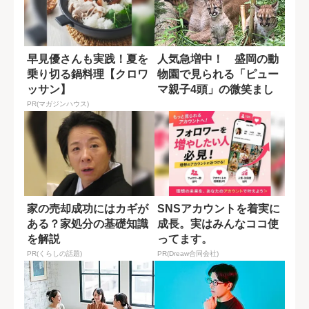
早見優さんも実践！夏を
人気急増中！ 盛岡の動
乗り切る鍋料理【クロワ
物園で見られる「ピュー
ッサン】
マ親子4頭」の微笑まし
い日常
PR(マガジンハウス)
家の売却成功にはカギが
SNSアカウントを着実に
ある？家処分の基礎知識
成長。実はみんなココ使
を解説
ってます。
PR(くらしの話題)
PR(Dreaw合同会社)