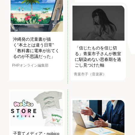
沖縄発の児童書が描
く“本土とは違う日常”
「信じたものを信じ切
「教科書に電車が出てく
る」青葉市子さんが教室
るのが不思議だった」
に馴染めない思春期を過
ごし見つけた軸
PHPオンライン編集部
青葉市子（音楽家）
子育てメディア・nobico