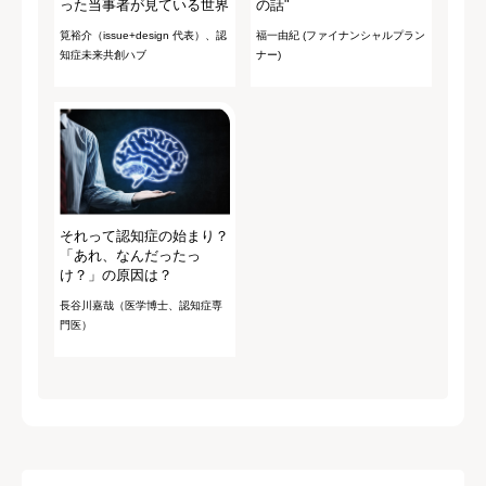
った当事者が見ている世界
の話"
筧裕介（issue+design 代表）、認
福一由紀 (ファイナンシャルプラン
知症未来共創ハブ
ナー)
それって認知症の始まり？
「あれ、なんだったっ
け？」の原因は？
長谷川嘉哉（医学博士、認知症専
門医）