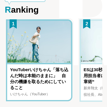
Ranking
1
2
YouTuberいけちゃん「落ち込
ESは30秒
んだ時は本能のままに」 自
用担当者に
分の機嫌を取るためにしてい
章術”
ること
新井翔太（NIN
いけちゃん（YouTuber）
役社長、Abui