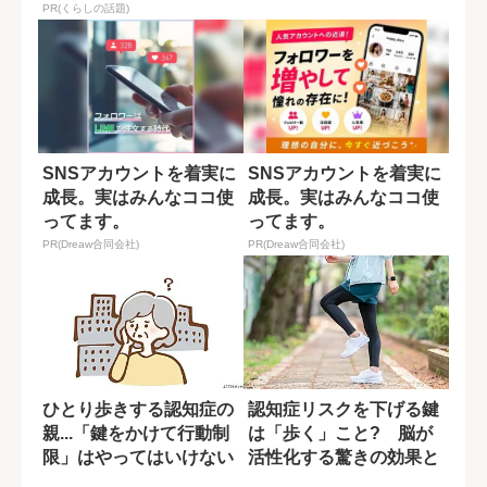
PR(くらしの話題)
SNSアカウントを着実に
SNSアカウントを着実に
成長。実はみんなココ使
成長。実はみんなココ使
ってます。
ってます。
PR(Dreaw合同会社)
PR(Dreaw合同会社)
ひとり歩きする認知症の
認知症リスクを下げる鍵
親...「鍵をかけて行動制
は「歩く」こと? 脳が
限」はやってはいけない
活性化する驚きの効果と
のか？
は