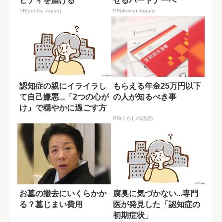
ビティを届ける
せるパートナーへ
PR(dentsu Japan)
PR(dentsu Japan)
認知症の親にイライラし
もらえる年金25万円以下
て自己嫌悪...「2つの心が
の人が知るべき事
け」で穏やかに過ごす方
法
PR(くらしの話題)
お墓の撤去にいくらかか
腐臭に気づかない...専門
る？墓じまい費用
医が発見した「認知症の
初期症状」