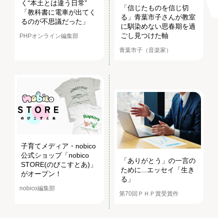
く“本土とは違う日常”
「信じたものを信じ切
「教科書に電車が出てく
る」青葉市子さんが教室
るのが不思議だった」
に馴染めない思春期を過
ごし見つけた軸
PHPオンライン編集部
青葉市子（音楽家）
子育てメディア・nobico
公式ショップ「nobico
「ありがとう」の一言の
STORE(のびこすとあ)」
ために...エッセイ「生き
がオープン！
る」
nobico編集部
第70回ＰＨＰ賞受賞作