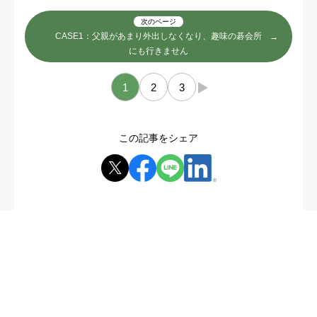
次のページ
CASE1：父親があまり外出しなくなり、趣味の碁会所
にも行きません
1
2
3
→
この記事をシェア