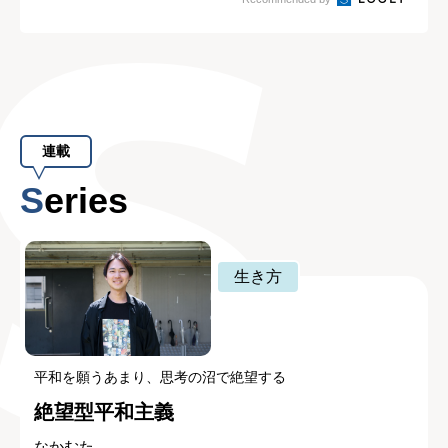
連載
Series
生き方
平和を願うあまり、思考の沼で絶望する
絶望型平和主義
なかむた