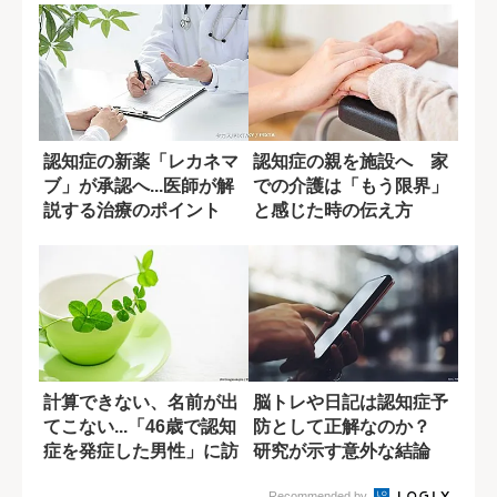
認知症の新薬「レカネマ
認知症の親を施設へ 家
ブ」が承認へ...医師が解
での介護は「もう限界」
説する治療のポイント
と感じた時の伝え方
計算できない、名前が出
脳トレや日記は認知症予
てこない...「46歳で認知
防として正解なのか？
症を発症した男性」に訪
研究が示す意外な結論
れた転機
Recommended by