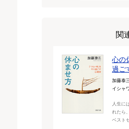
関
心の
過ご
加藤泰
イシャ
人生に
れたら
ベスト