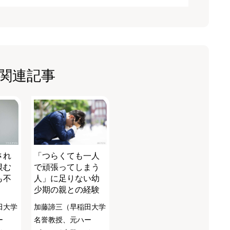
関連記事
され
「つらくても一人
恨む
で頑張ってしまう
も不
人」に足りない幼
少期の親との経験
田大学
加藤諦三（早稲田大学
ー
名誉教授、元ハー