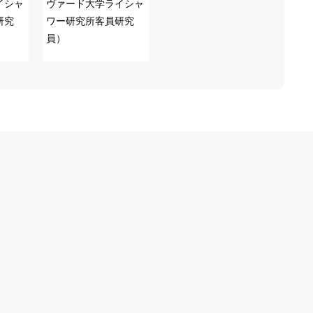
イシャ
ヴァード大学ライシャ
研究
ワー研究所客員研究
員）