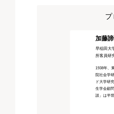
プ
加藤諦
早稲田大
所客員研
1938年
院社会学研
ド大学研
生学会顧
談」は半