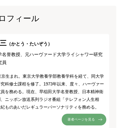
ロフィール
三
（かとう・たいぞう）
学名誉教授、元ハーヴァード大学ライシャワー研究
究員
、東京生まれ。東京大学教養学部教養学科を経て、同大学
究科修士課程を修了。1973年以来、度々、ハーヴァー
究員を務める。現在、早稲田大学名誉教授、日本精神衛
問、ニッポン放送系列ラジオ番組「テレフォン人生相
世紀ものあいだレギュラーパーソナリティを務める。
著者ページを見る