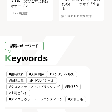
STORE(のびこすとあ)」
ために...エッセイ「生き
がオープン！
る」
nobico編集部
第70回ＰＨＰ賞受賞作
話題のキーワード
Keywords
#書籍抜粋
#人間関係
#メンタルヘルス
#辰巳出版
#PHPスペシャル
#クロスメディア・パブリッシング
#日経BP
#上司と部下
#ディスカヴァー・トゥエンティワン
#大和出版