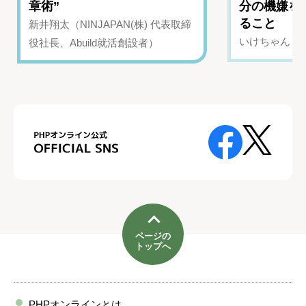
章術”
分の機嫌を
ること
新井翔太（NINJAPAN(株) 代表取締
いけちゃん（Yo
役社長、Abuild就活創設者）
ページの
トップへ
PHPオンラインとは