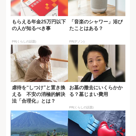
もらえる年金25万円以下
「音楽のシャワー」浴び
の人が知るべき事
たことはある？
PR(くらしの話題)
PR(デノン)
虐待を“しつけ”と置き換
お墓の撤去にいくらかか
える 不安の消極的解決
る？墓じまい費用
法「合理化」とは？
PR(くらしの話題)