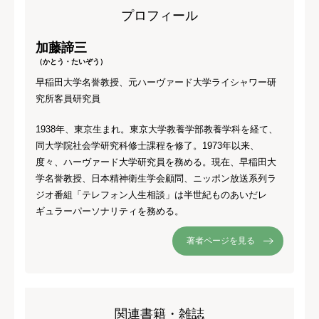
プロフィール
加藤諦三
（かとう・たいぞう）
早稲田大学名誉教授、元ハーヴァード大学ライシャワー研
究所客員研究員
1938年、東京生まれ。東京大学教養学部教養学科を経て、
同大学院社会学研究科修士課程を修了。1973年以来、
度々、ハーヴァード大学研究員を務める。現在、早稲田大
学名誉教授、日本精神衛生学会顧問、ニッポン放送系列ラ
ジオ番組「テレフォン人生相談」は半世紀ものあいだレ
ギュラーパーソナリティを務める。
著者ページを見る
関連書籍・雑誌