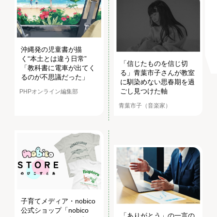
沖縄発の児童書が描
く“本土とは違う日常”
「信じたものを信じ切
「教科書に電車が出てく
る」青葉市子さんが教室
るのが不思議だった」
に馴染めない思春期を過
ごし見つけた軸
PHPオンライン編集部
青葉市子（音楽家）
子育てメディア・nobico
公式ショップ「nobico
「ありがとう」の一言の