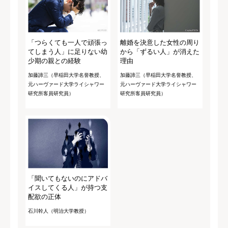
「つらくても一人で頑張っ
離婚を決意した女性の周り
てしまう人」に足りない幼
から「ずるい人」が消えた
少期の親との経験
理由
加藤諦三（早稲田大学名誉教授、
加藤諦三（早稲田大学名誉教授、
元ハーヴァード大学ライシャワー
元ハーヴァード大学ライシャワー
研究所客員研究員）
研究所客員研究員）
「聞いてもないのにアドバ
イスしてくる人」が持つ支
配欲の正体
石川幹人（明治大学教授）