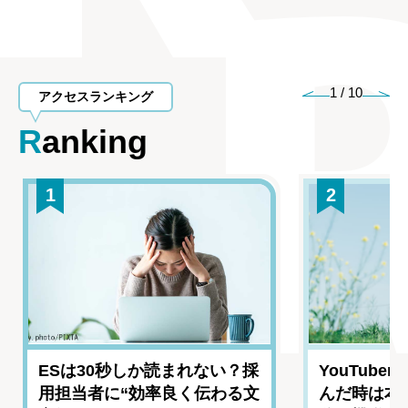
1
/
10
アクセスランキング
Ranking
1
2
ESは30秒しか読まれない？採
YouTub
用担当者に“効率良く伝わる文
んだ時は本