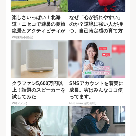
楽しさいっぱい！北海
なぜ「心が折れやすい」
道・ニセコで避暑の夏旅
のか？逆境に強い人が持
絶景とアクティビティが
つ、自己肯定感の育て方
揃う「ニセコ東...
PR(東急不動産)
クラファン5,600万円以
SNSアカウントを着実に
上！話題のスピーカーを
成長。実はみんなココ使
試してみた
ってます。
PR(デノン)
PR(Dreaw合同会社)