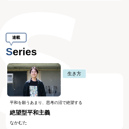
連載
Series
生き方
平和を願うあまり、思考の沼で絶望する
絶望型平和主義
なかむた