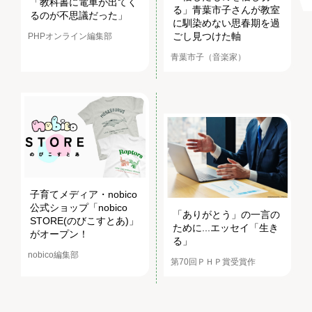
「教科書に電車が出てく
る」青葉市子さんが教室
るのが不思議だった」
に馴染めない思春期を過
ごし見つけた軸
PHPオンライン編集部
青葉市子（音楽家）
子育てメディア・nobico
公式ショップ「nobico
「ありがとう」の一言の
STORE(のびこすとあ)」
ために...エッセイ「生き
がオープン！
る」
nobico編集部
第70回ＰＨＰ賞受賞作