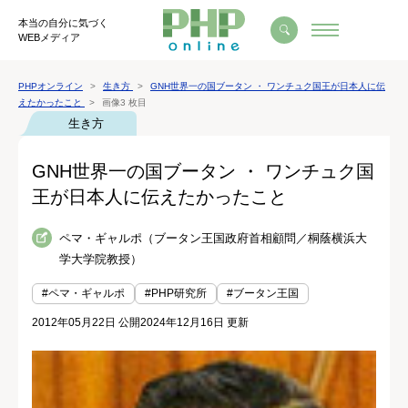
本当の自分に気づく
WEBメディア
PHPオンライン
生き方
GNH世界一の国ブータン ・ ワンチュク国王が日本人に伝
えたかったこと
画像3 枚目
生き方
GNH世界一の国ブータン ・ ワンチュク国
王が日本人に伝えたかったこと
ペマ・ギャルポ（ブータン王国政府首相顧問／桐蔭横浜大
学大学院教授）
#ペマ・ギャルポ
#PHP研究所
#ブータン王国
2012年05月22日 公開
2024年12月16日 更新