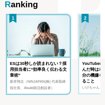
Ranking
1
2
ESは30秒しか読まれない？採
YouTub
用担当者に“効率良く伝わる文
んだ時は本
章術”
分の機嫌を
ること
新井翔太（NINJAPAN(株) 代表取締
いけちゃん（Yo
役社長、Abuild就活創設者）