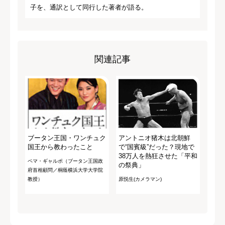
子を、通訳として同行した著者が語る。
関連記事
ブータン王国・ワンチュク
アントニオ猪木は北朝鮮
国王から教わったこと
で“国賓級”だった？現地で
38万人を熱狂させた「平和
ペマ・ギャルポ（ブータン王国政
の祭典」
府首相顧問／桐蔭横浜大学大学院
教授）
原悦生(カメラマン)