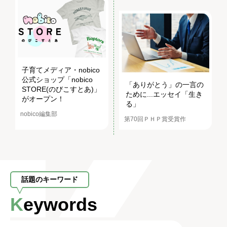
子育てメディア・nobico
公式ショップ「nobico
「ありがとう」の一言の
STORE(のびこすとあ)」
ために...エッセイ「生き
がオープン！
る」
nobico編集部
第70回ＰＨＰ賞受賞作
話題のキーワード
Keywords