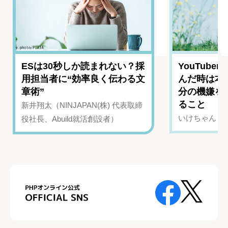
ESは30秒しか読まれない？採
YouTub
用担当者に“効率良く伝わる文
んだ時は本
章術”
分の機嫌を
ること
新井翔太（NINJAPAN(株) 代表取締
いけちゃん（Yo
役社長、Abuild就活創設者）