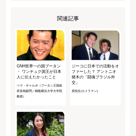
関連記事
GNH世界一の国ブータン
ジーコに日本での活動をオ
・ ワンチュク国王が日本
ファーした？ アントニオ
人に伝えたかったこと
猪木の「闘魂ブラジル外
交」
ペマ・ギャルポ（ブータン王国政
府首相顧問／桐蔭横浜大学大学院
原悦生(カメラマン)
教授）