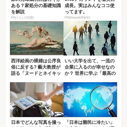
ある？家処分の基礎知識
成長。実はみんなココ使
を解説
ってます。
PR(くらしの話題)
PR(Dreaw合同会社)
西洋絵画の裸婦は公序良
いい大学を出て、一流の
俗に反する? 藝大教授が
企業に入るのが幸せなの
語る「ヌードとネイキッ
か？ 世界に学ぶ「最高の
ド」の違い
生き方」
日本でどんな写真を撮っ
「日本は難民に冷たい」