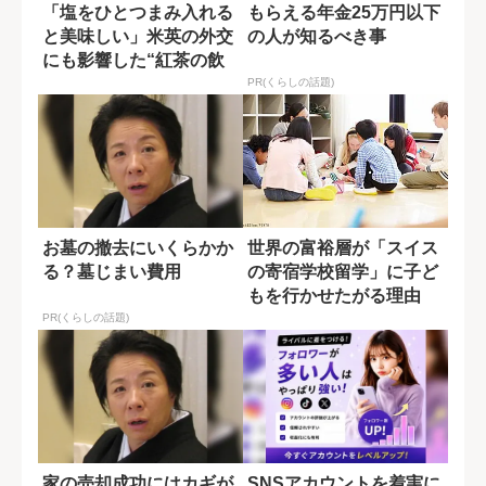
「塩をひとつまみ入れる
もらえる年金25万円以下
と美味しい」米英の外交
の人が知るべき事
にも影響した“紅茶の飲
み方”論争
PR(くらしの話題)
お墓の撤去にいくらかか
世界の富裕層が「スイス
る？墓じまい費用
の寄宿学校留学」に子ど
もを行かせたがる理由
PR(くらしの話題)
家の売却成功にはカギが
SNSアカウントを着実に