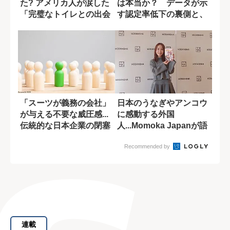
た? アメリカ人が涙した
は本当か？ データが示
「完璧なトイレとの出会
す認定率低下の裏側と、
い」
2010年制度...
「スーツが義務の会社」
日本のうなぎやアンコウ
が与える不要な威圧感...
に感動する外国
伝統的な日本企業の閉塞
人...Momoka Japanが語
感の原因
る「日本...
Recommended by
連載