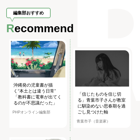
編集部おすすめ
Recommend
沖縄発の児童書が描
く“本土とは違う日常”
「信じたものを信じ切
「教科書に電車が出てく
る」青葉市子さんが教室
るのが不思議だった」
に馴染めない思春期を過
ごし見つけた軸
PHPオンライン編集部
青葉市子（音楽家）