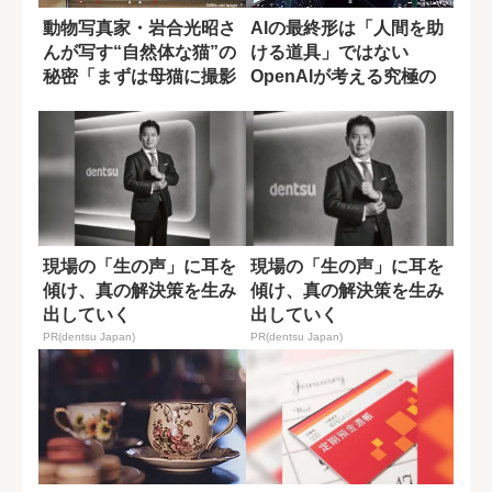
動物写真家・岩合光昭さ
AIの最終形は「人間を助
んが写す“自然体な猫”の
ける道具」ではない
秘密「まずは母猫に撮影
OpenAIが考える究極の
許可をもらっ...
到達点
現場の「生の声」に耳を
現場の「生の声」に耳を
傾け、真の解決策を生み
傾け、真の解決策を生み
出していく
出していく
PR(dentsu Japan)
PR(dentsu Japan)