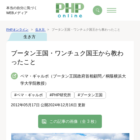
本当の自分に気づく
WEBメディア
PHPオンライン
生き方
ブータン王国・ワンチュク国王から教わったこと
生き方
ブータン王国・ワンチュク国王から教わ
ったこと
ペマ・ギャルポ（ブータン王国政府首相顧問／桐蔭横浜大
学大学院教授）
#ペマ・ギャルポ
#PHP研究所
#ブータン王国
2012年05月17日 公開
2024年12月16日 更新
この記事の画像（全 3 枚）