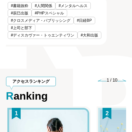
#書籍抜粋
#人間関係
#メンタルヘルス
#辰巳出版
#PHPスペシャル
#クロスメディア・パブリッシング
#日経BP
#上司と部下
#ディスカヴァー・トゥエンティワン
#大和出版
1
/
10
アクセスランキング
Ranking
1
2