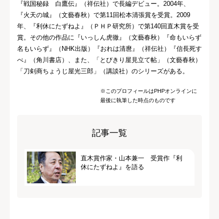
『戦国秘録 白鷹伝』（祥伝社）で長編デビュー。2004年、
『火天の城』（文藝春秋）で第11回松本清張賞を受賞。2009
年、『利休にたずねよ』（ＰＨＰ研究所）で第140回直木賞を受
賞。その他の作品に『いっしん虎徹』（文藝春秋）『命もいらず
名もいらず』（NHK出版）『おれは清麿』（祥伝社）『信長死す
べ』（角川書店）、また、「とびきり屋見立て帖」（文藝春秋）
「刀剣商ちょうじ屋光三郎」（講談社）のシリーズがある。
※このプロフィールはPHPオンラインに
最後に執筆した時点のものです
記事一覧
直木賞作家・山本兼一 受賞作『利
休にたずねよ』を語る