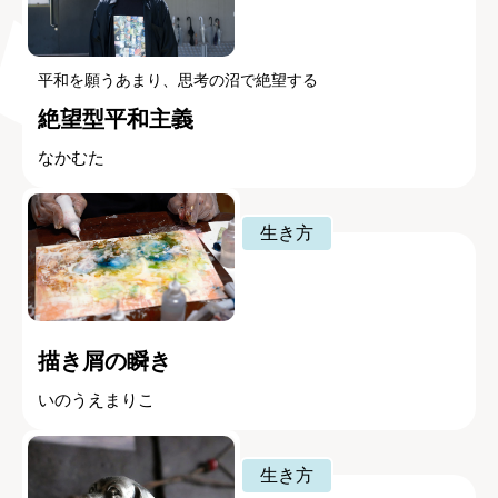
平和を願うあまり、思考の沼で絶望する
絶望型平和主義
なかむた
生き方
描き屑の瞬き
いのうえまりこ
生き方