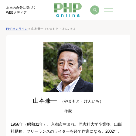
本当の自分に気づく
WEBメディア
PHPオンライン
» 山本兼一（やまもと・けんいち）
山本兼一
（やまもと・けんいち）
作家
1956年（昭和31年）、京都市生まれ。同志社大学卒業後、出版
社勤務、フリーランスのライターを経て作家になる。2002年、