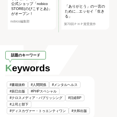
公式ショップ「nobico
「ありがとう」の一言の
STORE(のびこすとあ)」
ために...エッセイ「生き
がオープン！
る」
nobico編集部
第70回ＰＨＰ賞受賞作
話題のキーワード
Keywords
#書籍抜粋
#人間関係
#メンタルヘルス
#辰巳出版
#PHPスペシャル
#クロスメディア・パブリッシング
#日経BP
#上司と部下
#ディスカヴァー・トゥエンティワン
#大和出版