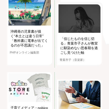
沖縄発の児童書が描
く“本土とは違う日常”
「信じたものを信じ切
「教科書に電車が出てく
る」青葉市子さんが教室
るのが不思議だった」
に馴染めない思春期を過
ごし見つけた軸
PHPオンライン編集部
青葉市子（音楽家）
子育てメディア・nobico