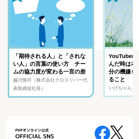
「期待される人」と「されな
YouTub
い人」の言葉の使い方 チー
んだ時は本
ムの協力度が変わる一言の差
分の機嫌を
ること
越川慎司（株式会社クロスリバー代
いけちゃん（Yo
表取締役社長）