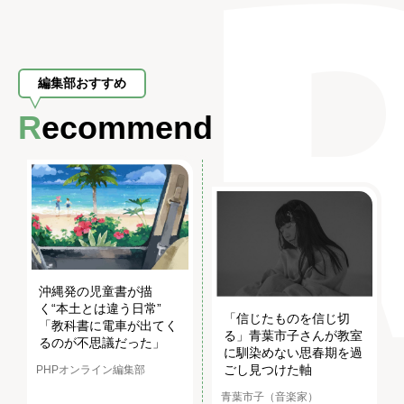
編集部おすすめ
Recommend
沖縄発の児童書が描
く“本土とは違う日常”
「信じたものを信じ切
「教科書に電車が出てく
る」青葉市子さんが教室
るのが不思議だった」
に馴染めない思春期を過
ごし見つけた軸
PHPオンライン編集部
青葉市子（音楽家）