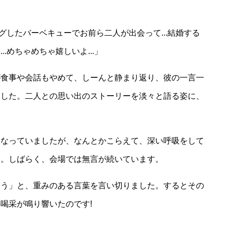
ングしたバーベキューでお前ら二人が出会って...結婚する
.めちゃめちゃ嬉しいよ...」
が食事や会話もやめて、しーんと静まり返り、彼の一言一
ました。二人との思い出のストーリーを淡々と語る姿に、
になっていましたが、なんとかこらえて、深い呼吸をして
た。しばらく、会場では無言が続いています。
とう」と、重みのある言葉を言い切りました。するとその
喝采が鳴り響いたのです!