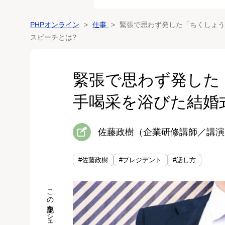
PHPオンライン
仕事
緊張で思わず発した「ちくしょう
スピーチとは?
緊張で思わず発した
手喝采を浴びた結婚
佐藤政樹（企業研修講師／講演
#佐藤政樹
#プレジデント
#話し方
この記事をシェア