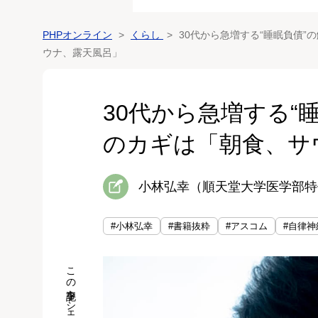
PHPオンライン
くらし
30代から急増する“睡眠負債
ウナ、露天風呂」
30代から急増する“
のカギは「朝食、サ
小林弘幸（順天堂大学医学部特
#小林弘幸
#書籍抜粋
#アスコム
#自律神
この記事をシェア