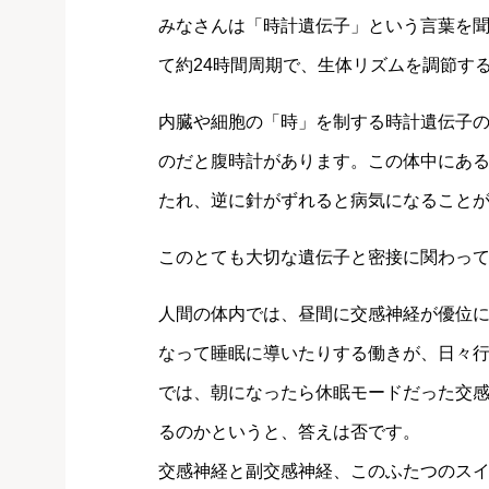
みなさんは「時計遺伝子」という言葉を
て約24時間周期で、生体リズムを調節す
内臓や細胞の「時」を制する時計遺伝子
のだと腹時計があります。この体中にあ
たれ、逆に針がずれると病気になること
このとても大切な遺伝子と密接に関わっ
人間の体内では、昼間に交感神経が優位
なって睡眠に導いたりする働きが、日々
では、朝になったら休眠モードだった交
るのかというと、答えは否です。
交感神経と副交感神経、このふたつのス