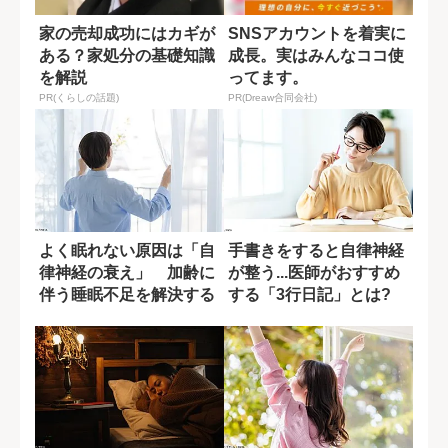
家の売却成功にはカギが
SNSアカウントを着実に
ある？家処分の基礎知識
成長。実はみんなココ使
を解説
ってます。
PR(くらしの話題)
PR(Dreaw合同会社)
よく眠れない原因は「自
手書きをすると自律神経
律神経の衰え」 加齢に
が整う...医師がおすすめ
伴う睡眠不足を解決する
する「3行日記」とは?
ポイント