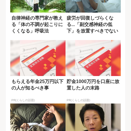
自律神経の専門家が教え
疲労が回復しづらくな
る「体の不調が起こりに
る...「副交感神経の低
くくなる」呼吸法
下」を放置すべきでない
理由
もらえる年金25万円以下
貯金1000万円を口座に放
の人が知るべき事
置した人の末路
PR(くらしの話題)
PR(くらしの話題)