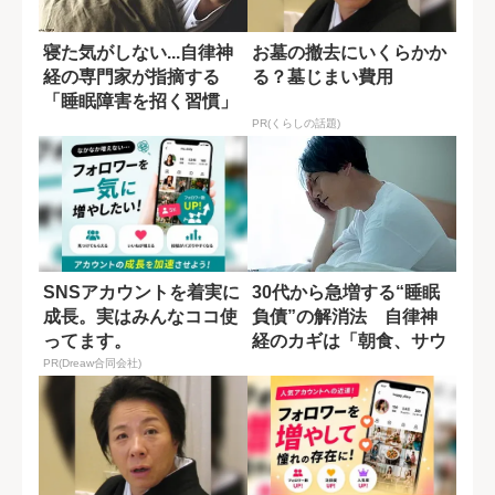
寝た気がしない...自律神
お墓の撤去にいくらかか
経の専門家が指摘する
る？墓じまい費用
「睡眠障害を招く習慣」
PR(くらしの話題)
SNSアカウントを着実に
30代から急増する“睡眠
成長。実はみんなココ使
負債”の解消法 自律神
ってます。
経のカギは「朝食、サウ
ナ、露天風呂...
PR(Dreaw合同会社)