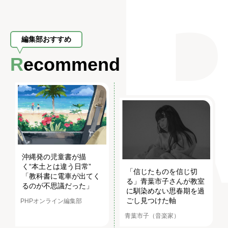
編集部おすすめ
Recommend
沖縄発の児童書が描
く“本土とは違う日常”
「信じたものを信じ切
「教科書に電車が出てく
る」青葉市子さんが教室
るのが不思議だった」
に馴染めない思春期を過
ごし見つけた軸
PHPオンライン編集部
青葉市子（音楽家）