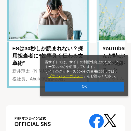
ESは30秒しか読まれない？採
YouTub
用担当者に“効率良く伝わる文
んだ時は本
当サイトでは、サイトの利便性向上のため、クッ
章術”
分の機嫌を
キー(Cookie)を使用しています。
ること
新井翔太（NINJAPAN(株) 代表取締
サイトのクッキー(Cookie)の使用に関しては、
「
プライバシーポリシー
」をお読みください。
いけちゃん（Yo
役社長、Abuild就活創設者）
OK