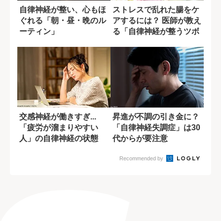
自律神経が整い、心もほ
ストレスで乱れた腸をケ
ぐれる「朝・昼・晩のル
アするには？ 医師が教え
ーティン」
る「自律神経が整うツボ
押し」
交感神経が働きすぎ...
昇進が不調の引き金に？
「疲労が溜まりやすい
「自律神経失調症」は30
人」の自律神経の状態
代からが要注意
Recommended by