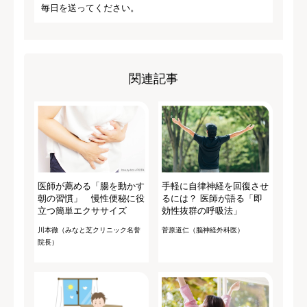
毎日を送ってください。
関連記事
医師が薦める「腸を動かす
手軽に自律神経を回復させ
朝の習慣」 慢性便秘に役
るには？ 医師が語る「即
立つ簡単エクササイズ
効性抜群の呼吸法」
川本徹（みなと芝クリニック名誉
菅原道仁（脳神経外科医）
院長）