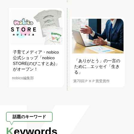
子育てメディア・nobico
公式ショップ「nobico
「ありがとう」の一言の
STORE(のびこすとあ)」
ために...エッセイ「生き
がオープン！
る」
nobico編集部
第70回ＰＨＰ賞受賞作
話題のキーワード
Keywords