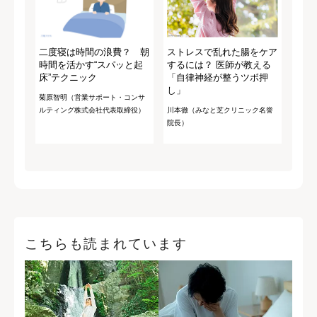
二度寝は時間の浪費？ 朝
ストレスで乱れた腸をケア
時間を活かす“スパッと起
するには？ 医師が教える
床”テクニック
「自律神経が整うツボ押
し」
菊原智明（営業サポート・コンサ
ルティング株式会社代表取締役）
川本徹（みなと芝クリニック名誉
院長）
こちらも読まれています