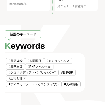
nobico編集部
第70回ＰＨＰ賞受賞作
話題のキーワード
Keywords
#書籍抜粋
#人間関係
#メンタルヘルス
#辰巳出版
#PHPスペシャル
#クロスメディア・パブリッシング
#日経BP
#上司と部下
#ディスカヴァー・トゥエンティワン
#大和出版