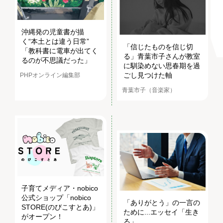
沖縄発の児童書が描
く“本土とは違う日常”
「信じたものを信じ切
「教科書に電車が出てく
る」青葉市子さんが教室
るのが不思議だった」
に馴染めない思春期を過
ごし見つけた軸
PHPオンライン編集部
青葉市子（音楽家）
子育てメディア・nobico
公式ショップ「nobico
「ありがとう」の一言の
STORE(のびこすとあ)」
ために...エッセイ「生き
がオープン！
る」