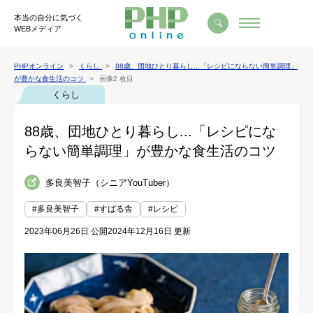
本当の自分に気づく
WEBメディア
PHPオンライン
くらし
88歳、団地ひとり暮らし...「レシピにならない簡単調理」
が豊かな食生活のコツ
画像2 枚目
くらし
88歳、団地ひとり暮らし...「レシピにな
らない簡単調理」が豊かな食生活のコツ
多良美智子（シニアYouTuber）
#多良美智子
#すばる舎
#レシピ
2023年06月26日 公開
2024年12月16日 更新