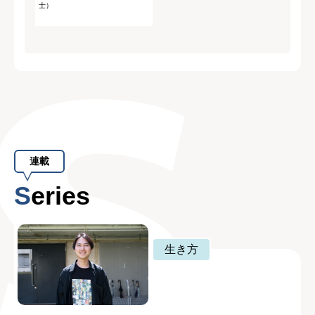
士）
連載
Series
生き方