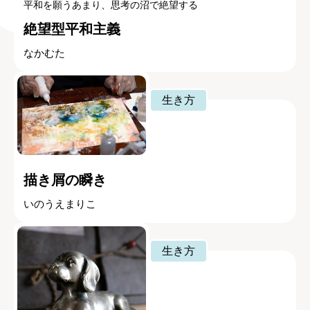
平和を願うあまり、思考の沼で絶望する
絶望型平和主義
なかむた
生き方
描き屑の瞬き
いのうえまりこ
生き方