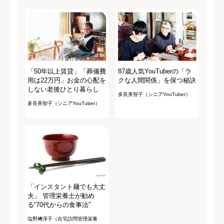
「50年以上賃貸」「葬儀費
87歳人気YouTuberの「ラ
用は22万円」お金の心配を
クな人間関係」を保つ秘訣
しない老後ひとり暮らし
多良美智子（シニアYouTuber）
多良美智子（シニアYouTuber）
「インスタント麺でも大丈
夫」 管理栄養士が勧め
る“70代からの食事法”
塩野﨑淳子（在宅訪問管理栄養