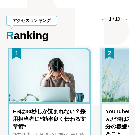
1
/
10
アクセスランキング
Ranking
1
2
ESは30秒しか読まれない？採
YouTub
用担当者に“効率良く伝わる文
んだ時は本
章術”
分の機嫌を
ること
新井翔太（NINJAPAN(株) 代表取締