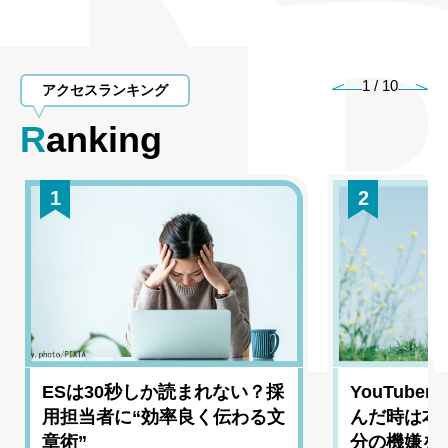
1
/
10
アクセスランキング
Ranking
1
2
ESは30秒しか読まれない？採
YouTub
用担当者に“効率良く伝わる文
んだ時は本
章術”
分の機嫌を