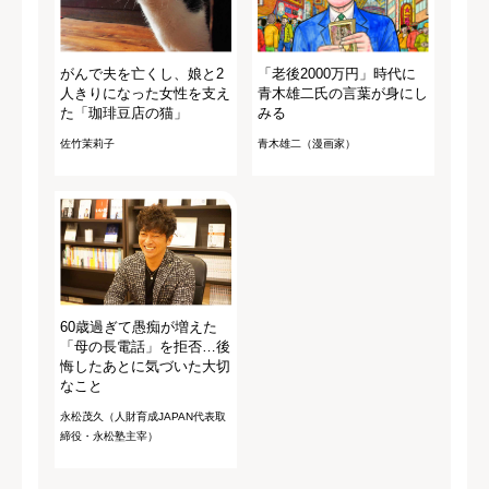
がんで夫を亡くし、娘と2
「老後2000万円」時代に
人きりになった女性を支え
青木雄二氏の言葉が身にし
た「珈琲豆店の猫」
みる
佐竹茉莉子
青木雄二（漫画家）
60歳過ぎて愚痴が増えた
「母の長電話」を拒否…後
悔したあとに気づいた大切
なこと
永松茂久（人財育成JAPAN代表取
締役・永松塾主宰）