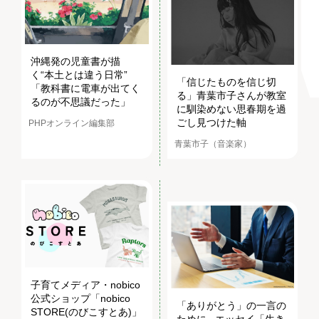
沖縄発の児童書が描
く“本土とは違う日常”
「信じたものを信じ切
「教科書に電車が出てく
る」青葉市子さんが教室
るのが不思議だった」
に馴染めない思春期を過
ごし見つけた軸
PHPオンライン編集部
青葉市子（音楽家）
子育てメディア・nobico
公式ショップ「nobico
「ありがとう」の一言の
STORE(のびこすとあ)」