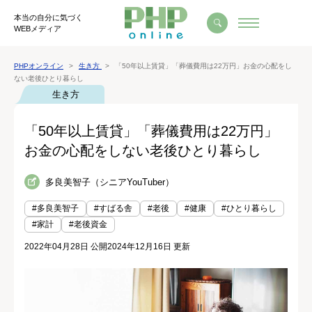
本当の自分に気づく
WEBメディア
PHPオンライン
生き方
「50年以上賃貸」「葬儀費用は22万円」お金の心配をし
ない老後ひとり暮らし
生き方
「50年以上賃貸」「葬儀費用は22万円」
お金の心配をしない老後ひとり暮らし
多良美智子（シニアYouTuber）
#多良美智子
#すばる舎
#老後
#健康
#ひとり暮らし
#家計
#老後資金
2022年04月28日 公開
2024年12月16日 更新