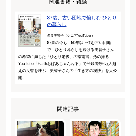
関連書籍・雑誌
87歳、古い団地で愉しむ ひとり
の暮らし
多良美智子（シニアYouTuber）
87歳の今も、50年以上住む古い団地
で、ひとり暮らしを続ける美智子さん
の希望に満ちた「ひとり老後」の指南書。孫の撮る
YouTube「Earthおばあちゃんねる」で登録者数6万人越
えの反響を呼ぶ、美智子さんの「生き方の秘訣」を大公
開。
関連記事