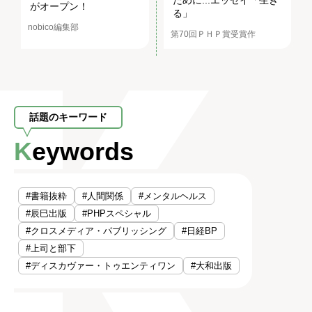
ために...エッセイ「生き
がオープン！
る」
nobico編集部
第70回ＰＨＰ賞受賞作
話題のキーワード
Keywords
#書籍抜粋
#人間関係
#メンタルヘルス
#辰巳出版
#PHPスペシャル
#クロスメディア・パブリッシング
#日経BP
#上司と部下
#ディスカヴァー・トゥエンティワン
#大和出版