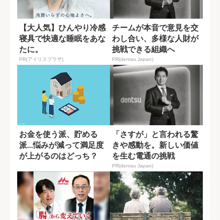
【大人気】ひんやり冷感
チームが本音で意見を交
寝具で快適な睡眠をあな
わし合い、多様な人財が
たに。
挑戦できる組織へ
PR(アイリスプラザ)
PR(dentsu Japan)
お金を使う派、貯める
「さすが」と言われる驚
派...悩みが減って満足度
きや感動を。新しい価値
が上がるのはどっち？
を生む電通の挑戦
PR(dentsu Japan)