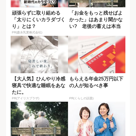
頑張らずに取り組める
「お金をもっと残せばよ
「太りにくいカラダづく
かった」はあまり聞かな
り」とは？
い? 老後の蓄えは本当
に必要か
PR(森永乳業株式会社)
【大人気】ひんやり冷感
もらえる年金25万円以下
寝具で快適な睡眠をあな
の人が知るべき事
たに。
PR(アイリスプラザ)
PR(くらしの話題)