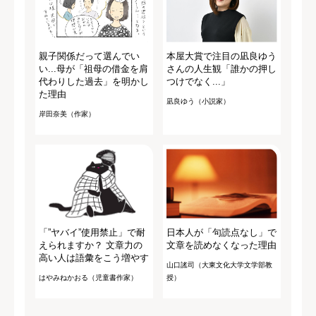
親子関係だって選んでい
本屋大賞で注目の凪良ゆう
い...母が「祖母の借金を肩
さんの人生観「誰かの押し
代わりした過去」を明かし
つけでなく...」
た理由
凪良ゆう（小説家）
岸田奈美（作家）
「”ヤバイ”使用禁止」で耐
日本人が「句読点なし」で
えられますか？ 文章力の
文章を読めなくなった理由
高い人は語彙をこう増やす
山口謠司（大東文化大学文学部教
はやみねかおる（児童書作家）
授）