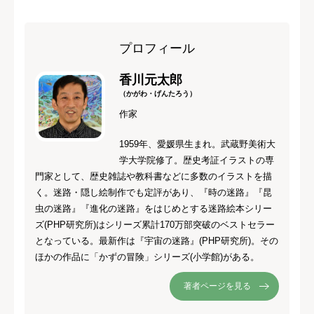
プロフィール
香川元太郎
（かがわ・げんたろう）
作家
1959年、愛媛県生まれ。武蔵野美術大
学大学院修了。歴史考証イラストの専
門家として、歴史雑誌や教科書などに多数のイラストを描
く。迷路・隠し絵制作でも定評があり、『時の迷路』『昆
虫の迷路』『進化の迷路』をはじめとする迷路絵本シリー
ズ(PHP研究所)はシリーズ累計170万部突破のベストセラー
となっている。最新作は『宇宙の迷路』(PHP研究所)。その
ほかの作品に「かずの冒険」シリーズ(小学館)がある。
著者ページを見る