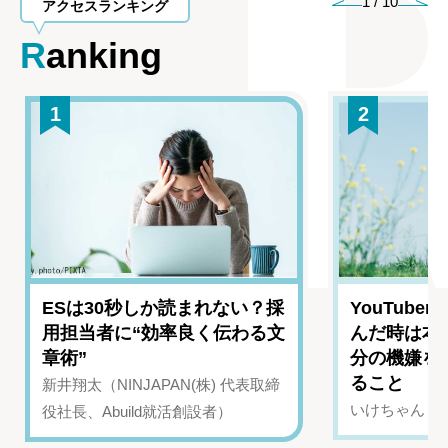
1
/
10
アクセスランキング
Ranking
1
2
ESは30秒しか読まれない？採
YouTub
用担当者に“効率良く伝わる文
んだ時は本
章術”
分の機嫌を
ること
新井翔太（NINJAPAN(株) 代表取締
いけちゃん（Yo
役社長、Abuild就活創設者）