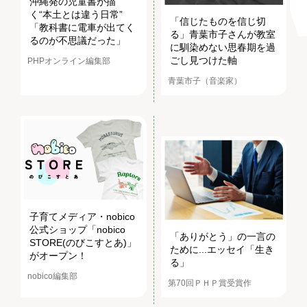
沖縄発の児童書が描
く“本土とは違う日常”
「信じたものを信じ切
「教科書に電車が出てく
る」青葉市子さんが教室
るのが不思議だった」
に馴染めない思春期を過
ごし見つけた軸
PHPオンライン編集部
青葉市子（音楽家）
子育てメディア・nobico
公式ショップ「nobico
「ありがとう」の一言の
STORE(のびこすとあ)」
ために...エッセイ「生き
がオープン！
る」
nobico編集部
第70回ＰＨＰ賞受賞作