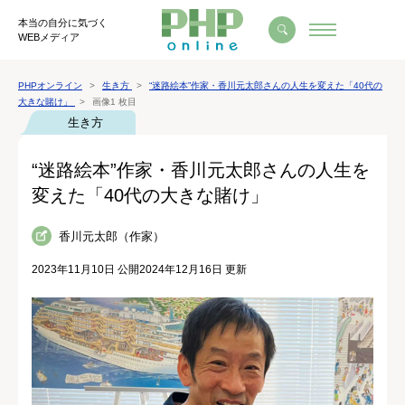
本当の自分に気づく
WEBメディア
PHPオンライン
生き方
“迷路絵本”作家・香川元太郎さんの人生を変えた「40代の
大きな賭け」
画像1 枚目
生き方
“迷路絵本”作家・香川元太郎さんの人生を
変えた「40代の大きな賭け」
香川元太郎（作家）
2023年11月10日 公開
2024年12月16日 更新