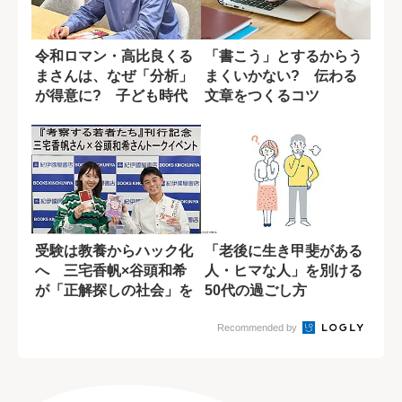
令和ロマン・高比良くる
「書こう」とするからう
まさんは、なぜ「分析」
まくいかない? 伝わる
が得意に? 子ども時代
文章をつくるコツ
に受けた影響
受験は教養からハック化
「老後に生き甲斐がある
へ 三宅香帆×谷頭和希
人・ヒマな人」を別ける
が「正解探しの社会」を
50代の過ごし方
語る
Recommended by