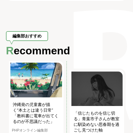
編集部おすすめ
Recommend
沖縄発の児童書が描
く“本土とは違う日常”
「信じたものを信じ切
「教科書に電車が出てく
る」青葉市子さんが教室
るのが不思議だった」
に馴染めない思春期を過
ごし見つけた軸
PHPオンライン編集部