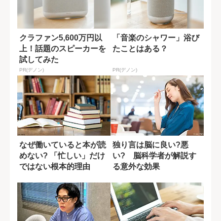
クラファン5,600万円以
「音楽のシャワー」浴び
上！話題のスピーカーを
たことはある？
試してみた
PR(デノン)
PR(デノン)
なぜ働いていると本が読
独り言は脳に良い?悪
めない? 「忙しい」だけ
い? 脳科学者が解説す
ではない根本的理由
る意外な効果