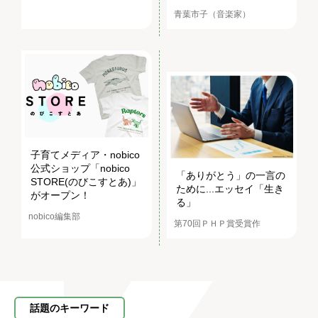
青葉市子（音楽家）
子育てメディア・nobico
公式ショップ「nobico
「ありがとう」の一言の
STORE(のびこすとあ)」
ために...エッセイ「生き
がオープン！
る」
nobico編集部
第70回ＰＨＰ賞受賞作
話題のキーワード