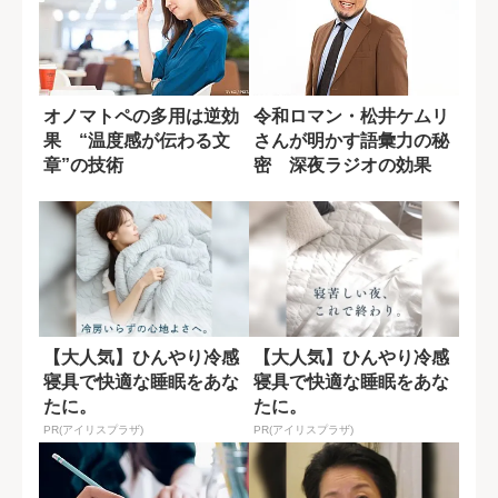
オノマトペの多用は逆効
令和ロマン・松井ケムリ
果 “温度感が伝わる文
さんが明かす語彙力の秘
章”の技術
密 深夜ラジオの効果
【後編】
【大人気】ひんやり冷感
【大人気】ひんやり冷感
寝具で快適な睡眠をあな
寝具で快適な睡眠をあな
たに。
たに。
PR(アイリスプラザ)
PR(アイリスプラザ)