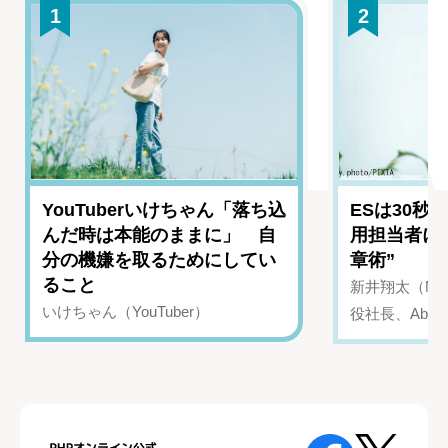
1
2
YouTuberいけちゃん「落ち込
ESは30秒
んだ時は本能のままに」 自
用担当者に
分の機嫌を取るためにしてい
章術”
ること
新井翔太（NIN
いけちゃん（YouTuber）
役社長、Abui