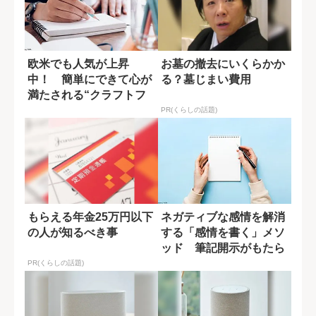
欧米でも人気が上昇
お墓の撤去にいくらかか
中！ 簡単にできて心が
る？墓じまい費用
満たされる“クラフトフ
ルネス3選”
PR(くらしの話題)
もらえる年金25万円以下
ネガティブな感情を解消
の人が知るべき事
する「感情を書く」メソ
ッド 筆記開示がもたら
す効果
PR(くらしの話題)