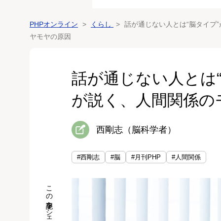
PHPオンライン
くらし
話が通じない人とは“脳タイプ”
ヤモヤの原因
話が通じない人とは“
が説く、人間関係の
西剛志（脳科学者）
#西剛志
#脳
#月刊PHP
#人間関係
この記事をシェア