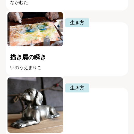
なかむた
生き方
描き屑の瞬き
いのうえまりこ
生き方