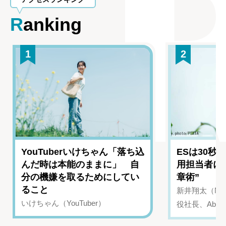
Ranking
1
2
YouTuberいけちゃん「落ち込
ESは30秒
んだ時は本能のままに」 自
用担当者に
分の機嫌を取るためにしてい
章術”
ること
新井翔太（NIN
いけちゃん（YouTuber）
役社長、Abui