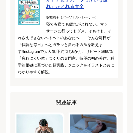
れ」がとれる大全
坂村純子（パーソナルトレーナー）
寝ても寝ても疲れがとれない。マッ
サージに行ってもダメ。そもそも、そ
れさえできないヘトヘトのあなたへ――そんな毎日が
「快調な毎日」へとガラッと変わる方法を教えま
す!Instagramで大人気!予約待ち6か月、リピート率90%
「疲れにくい体」づくりの専門家、待望の初の著作。科
学的根拠に基づいた超実践テクニックをイラストと共に
わかりやすく解説。
関連記事