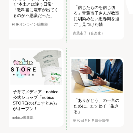
く“本土とは違う日常”
「信じたものを信じ切
「教科書に電車が出てく
る」青葉市子さんが教室
るのが不思議だった」
に馴染めない思春期を過
ごし見つけた軸
PHPオンライン編集部
青葉市子（音楽家）
子育てメディア・nobico
公式ショップ「nobico
「ありがとう」の一言の
STORE(のびこすとあ)」
ために...エッセイ「生き
がオープン！
る」
nobico編集部
第70回ＰＨＰ賞受賞作