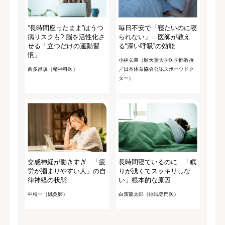
“長時間座ったまま”はうつ
毎日不安で「寝たいのに寝
病リスクも? 脳を活性化さ
られない」…医師が教え
せる「立つだけの運動習
る“深い呼吸”の効能
慣」
小林弘幸（順天堂大学医学部教授
西多昌規（精神科医）
／日本体育協会公認スポーツドク
ター）
交感神経が働きすぎ...「疲
長時間寝ているのに...「眠
労が溜まりやすい人」の自
りが浅くてスッキリしな
律神経の状態
い」根本的な原因
中根一（鍼灸師）
白濱龍太郎（睡眠専門医）