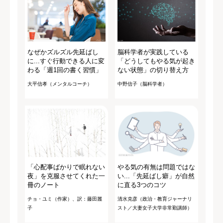
なぜかズルズル先延ばし
脳科学者が実践している
に...すぐ行動できる人に変
「どうしてもやる気が起き
わる「週1回の書く習慣」
ない状態」の切り替え方
大平信孝（メンタルコーチ）
中野信子（脳科学者）
「心配事ばかりで眠れない
やる気の有無は問題ではな
夜」を克服させてくれた一
い...「先延ばし癖」が自然
冊のノート
に直る3つのコツ
チョ・ユミ（作家）、訳：藤田麗
清水克彦（政治・教育ジャーナリ
子
スト／大妻女子大学非常勤講師）