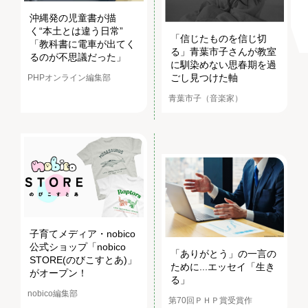
沖縄発の児童書が描
く“本土とは違う日常”
「信じたものを信じ切
「教科書に電車が出てく
る」青葉市子さんが教室
るのが不思議だった」
に馴染めない思春期を過
ごし見つけた軸
PHPオンライン編集部
青葉市子（音楽家）
子育てメディア・nobico
公式ショップ「nobico
「ありがとう」の一言の
STORE(のびこすとあ)」
ために...エッセイ「生き
がオープン！
る」
nobico編集部
第70回ＰＨＰ賞受賞作