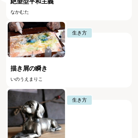
絶望型平和主義
なかむた
生き方
描き屑の瞬き
いのうえまりこ
生き方