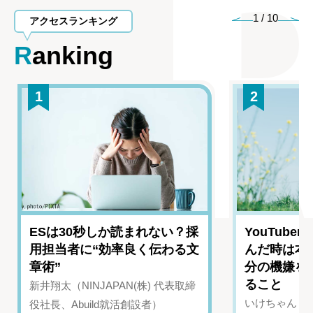
1
/
10
アクセスランキング
Ranking
1
2
ESは30秒しか読まれない？採
YouTub
用担当者に“効率良く伝わる文
んだ時は本
章術”
分の機嫌を
ること
新井翔太（NINJAPAN(株) 代表取締
いけちゃん（Yo
役社長、Abuild就活創設者）